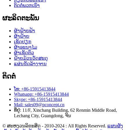
ຕິດຕໍ່ພວກເຮົາ
ຜະລິດຕະພັນ
ຜ້າຝ້າຍຟ້າ
ຜ້າຝ້າຍ
ເຊັດປຽກ
ຜ້າອະນາໄມ
ຜ້າເຊັດຕົວ
ຝ້າຍມ້ວນວັດສະດຸ
ແຜ່ນຂັດລ້າງຈານ
ຕິດຕໍ່
ໂທ: +86-15915413844
Whatsapp: +86-15915413844
Skype: +86-15915413844
Mail: sales09@pconcept.cn
ທີ່ຢູ່: 11/F, Xinchang Building, 62 Renmin Middle Road,
Lechang City, Guangdong, ຈີນ
© ສະຫງວນລິຂະສິດ - 2010-2024 : All Rights Reserved.
ແຜນຜັງ