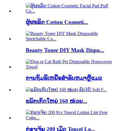
ຜູ້ຜະລິດ Cotton Cosmeti...
Beauty Toner DIY Mask Dispo...
ການຖິ້ມຂີ້ເຫຍື້ອສໍາລັບຫມາຫຼືແມວ
ແພັກເກັດໃຫຍ່ 160 ໜ່ວຍ...
ກ່ອງເຈ້ຍ 200 ເມັດ Tencel Lo...