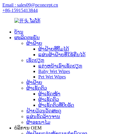
Email : sales09@pconcept.cn
+86-15915413844
ບ້ານ
ຜະລິດຕະພັນ
ຜ້າຝ້າຍ
ຜ້າຝ້າຍທີ່ຖິ້ມໄດ້
ແຜ່ນຜ້າຝ້າຍທີ່ໃຊ້ຄືນໄດ້
ເຊັດປຽກ
ແຕ່ງຫນ້າເອົາເຊັດປຽກ
Baby Wet Wipes
Pet Wet Wipes
ຜ້າຝ້າຍ
ຜ້າເຊັດຕົວ
ຜ້າເຊັດໜ້າ
ຜ້າເຊັດຕົວ
ຜ້າເຊັດຕົວທີ່ບີບອັດ
ຝ້າຍມ້ວນວັດສະດຸ
ແຜ່ນຂັດລ້າງຈານ
ຜ້າອະນາໄມ
ບໍລິການ OEM
ຜ້າຝ້າຍແຕ່ງໜ້າແບບກຳນົດເອງ