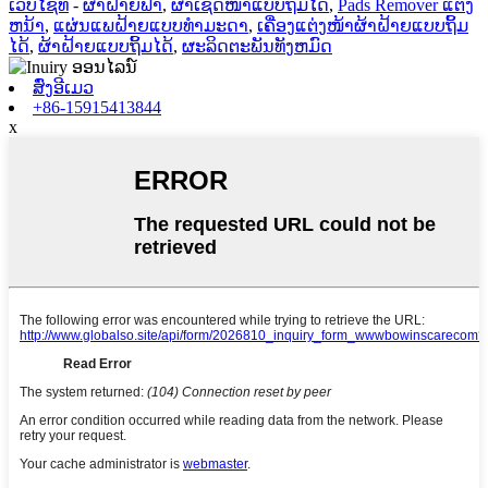
ເວັບໄຊທ໌
-
ຜ້າຝ້າຍຟ້າ
,
ຜ້າເຊັດໜ້າແບບຖິ້ມໄດ້
,
Pads Remover ແຕ່ງ
ຫນ້າ
,
ແຜ່ນແພຝ້າຍແບບທຳມະດາ
,
ເຄື່ອງແຕ່ງໜ້າຜ້າຝ້າຍແບບຖິ້ມ
ໄດ້
,
ຜ້າຝ້າຍແບບຖິ້ມໄດ້
,
ຜະລິດຕະພັນທັງຫມົດ
ສົ່ງອີເມວ
+86-15915413844
x