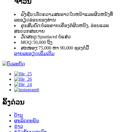
ຈໍາວັນ
ຟັງຊັນ:
ເຮັດຄວາມສະອາດໃບຫນ້າແລະຜິວຫນັງທີ່
ລະອຽດອ່ອນຂອງທ່ານ
ຄຸນສົມບັດ:
ບໍ່ລະຄາຍເຄືອງຕໍ່ຜິວຫນັງ, ອ່ອນແລະ
ສະດວກສະບາຍ
ວັດສະດຸ:
Spunlaced ບໍ່ແສ່ວ
MOQ:
50,000 ຖົງ
ສະໜອງ:
75,000 ຫາ 90,000 ຊອງຕໍ່ມື້
ລາຍລະອຽດເພີ່ມເຕີມ
ລິ້ງດ່ວນ
ບ້ານ
ຜະລິດຕະພັນ
ຂ່າວ
ກ່ຽວກັບພວກເຮົາ