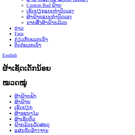
Custom Bud ຝ້າຍ
ເຊັດປຽກແບບກຳນົດເອງ
ຜ້າຝ້າຍແບບກຳນົດເອງ
ຂາຍສົ່ງຜ້າຝ້າຍມ້ວນ
ຂ່າວ
Faqs
ກ່ຽວກັບພວກເຮົາ
ຕິດຕໍ່ພວກເຮົາ
English
ຜ້າເຊັດເດັກນ້ອຍ
ໝວດໝູ່
ຜ້າຝ້າຍຟ້າ
ຜ້າຝ້າຍ
ເຊັດປຽກ
ຜ້າອະນາໄມ
ຜ້າເຊັດຕົວ
ຝ້າຍມ້ວນວັດສະດຸ
ແຜ່ນຂັດລ້າງຈານ