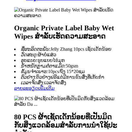
Organic Private Label Baby Wet
Wipes ສໍາລັບເຮັດຄວາມສະອາດ
ຊື່ຜະລິດຕະພັນ:
Jelly Zhang 10pcs ເຊັດເດັກນ້ອຍ
ວັດສະດຸ:
ຜ້າບໍ່ແສ່ວ
ຮູບແບບ:
ຮູບແບບໄຂ່ມຸກ
ນ້ໍາຫນັກກຼາມຕໍ່ຕາແມັດ:
50gsm
ຂໍ້ມູນຈໍາເພາະ:
10pcs/ຖົງ 15*20ຊມ
ຕົວຢ່າງ:
ຕົວຢ່າງຟຣີແຕ່ມີການຂົນສົ່ງທີ່ເກັບກໍາ
ເວລາຈັດສົ່ງ:
ເວລາຈັດສົ່ງ
ລາຍລະອຽດເພີ່ມເຕີມ
80 PCS ຜ້າເຊັດເດັກນ້ອຍທີ່ເປັນມິດ
ກັບສິ່ງແວດລ້ອມສໍາລັບການນໍາໃຊ້ປະ