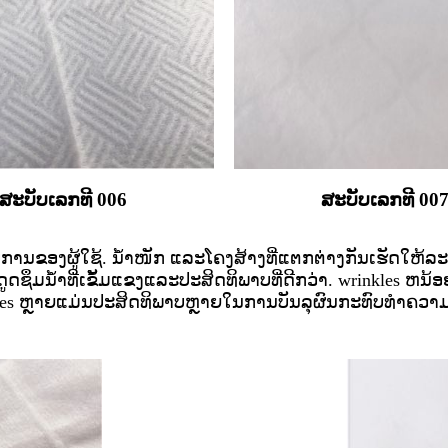
ສະບັບເລກທີ 006
ສະບັບເລກທີ 00
ົບການຂອງຜູ້ໃຊ້. ນ້ຳໜັກ ແລະໂຄງສ້າງທີ່ແຕກຕ່າງກັນເຮັດໃຫ
ານດູດຊຶມນ້ໍາທີ່ເຂັ້ມແຂງແລະປະສິດທິພາບທີ່ດີກວ່າ. wrinkl
nkles ຫຼາຍແມ່ນປະສິດທິພາບຫຼາຍໃນການບັນລຸຜົນກະທົບທໍາຄວ