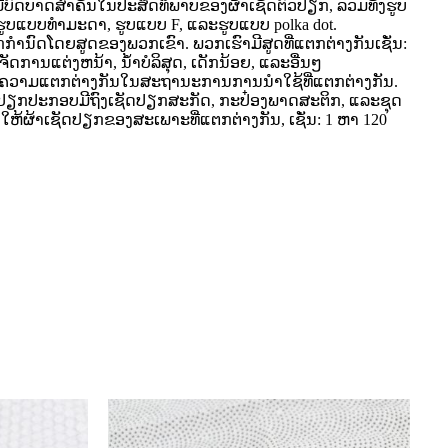
ວມີບົດບາດສໍາຄັນໃນປະສິດທິພາບຂອງຜ້າເຊັດຕົວປຽກ, ລວມທັງຮູບ
 ຮູບແບບທໍາມະດາ, ຮູບແບບ F, ແລະຮູບແບບ polka dot.
ກກໍານົດໂດຍສູດຂອງພວກເຂົາ. ພວກເຮົາມີສູດທີ່ແຕກຕ່າງກັນເຊັ່ນ:
ານແຕ່ງຫນ້າ, ນ້ໍາບໍລິສຸດ, ເດັກນ້ອຍ, ແລະອື່ນໆ
ຽກມີຄວາມແຕກຕ່າງກັນໃນສະຖານະການການນໍາໃຊ້ທີ່ແຕກຕ່າງກັນ.
ດປຽກປະກອບມີຖົງເຊັດປຽກສະກັດ, ກະປ໋ອງພາດສະຕິກ, ແລະຊຸດ
້ຜ້າເຊັດປຽກຂອງສະເພາະທີ່ແຕກຕ່າງກັນ, ເຊັ່ນ: 1 ຫາ 120