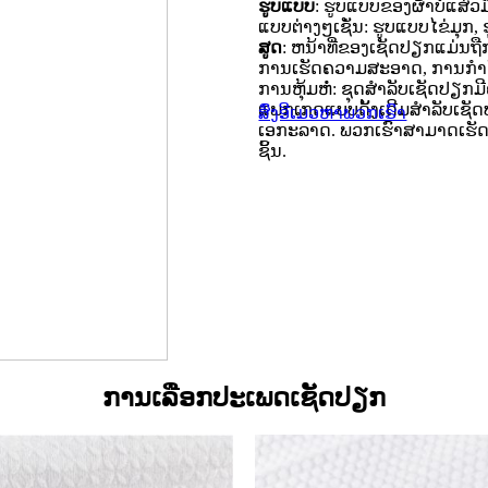
ຮູບແບບ
: ຮູບແບບຂອງຜ້າບໍ່ແສ່
ແບບຕ່າງໆເຊັ່ນ: ຮູບແບບໄຂ່ມຸກ,
ສູດ
: ຫນ້າທີ່ຂອງເຊັດປຽກແມ່ນຖື
ການເຮັດຄວາມສະອາດ, ການກໍາຈັດກ
ການຫຸ້ມຫໍ່: ຊຸດສໍາລັບເຊັດປ
ແພກເກດແບບດັ້ງເດີມສໍາລັບເຊັ
ສົ່ງອີເມວຫາພວກເຮົາ
ເອກະລາດ. ພວກເຮົາສາມາດເຮັດໃຫ
ຊິ້ນ.
ການເລືອກປະເພດເຊັດປຽກ