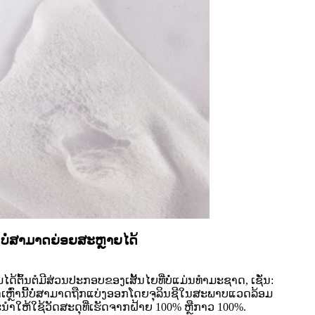
ບໍ່ສາມາດຍ່ອຍສະຫຼາຍໄດ້
ໄດ້ຕົ້ນຕໍມີສ່ວນປະກອບຂອງເສັ້ນໄຍທີ່ບໍ່ແມ່ນທໍາມະຊາດ, ເຊັ່ນ:
 ເຊັດເຫຼົ່ານີ້ບໍ່ສາມາດຖືກແບ່ງອອກໂດຍຈຸລິນຊີໃນສະພາບແວດລ້ອມ
ໍາໃຫ້ໃຊ້ວັດສະດຸທີ່ເຮັດຈາກຝ້າຍ 100% ຫຼືກາວ 100%.