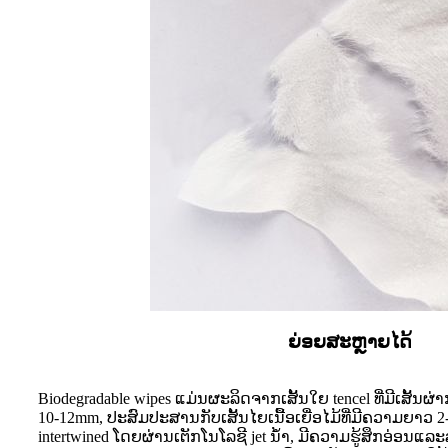
ຍ່ອຍສະຫຼາຍໄດ້
Biodegradable wipes ແມ່ນຜະລິດຈາກເສັ້ນໃຍ tencel ທີ່ມີເສັ້ນ
10-12mm, ປະສົມປະສານກັບເສັ້ນໄຍເນື້ອເຍື່ອໄມ້ທີ່ມີຄວາມຍາວ 
intertwined ໂດຍຜ່ານເຕັກໂນໂລຊີ jet ນ້ໍາ, ມີຄວາມຮູ້ສຶກອ່ອນແ