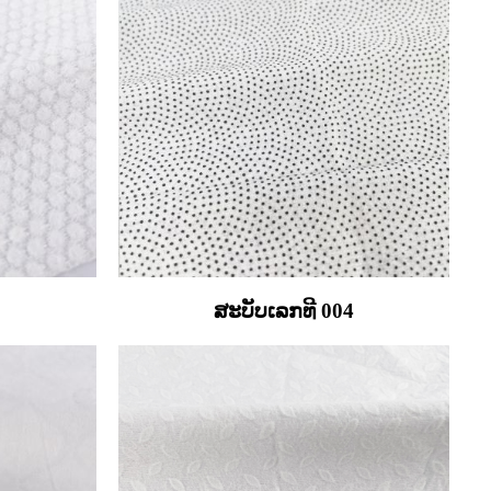
3
ສະບັບເລກທີ 004