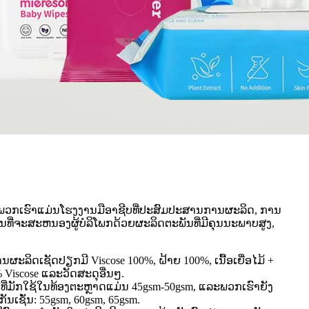
ວກເຮົາແມ່ນໂຮງງານມືອາຊີບທີ່ປະສົມປະສານການຜະລິດ, ການ
ັ້ນທີ່ຈະສະຫນອງຜູ້ບໍລິໂພກດ້ວຍຜະລິດຕະພັນທີ່ມີຄຸນນະພາບສູງ,
ບການຜະລິດເຊັດປຽກມີ Viscose 100%, ຝ້າຍ 100%, ເນື້ອເຍື່ອໄມ້ +
0% Viscose ແລະວັດສະດຸອື່ນໆ.
ກທີ່ມັກໃຊ້ໃນທ້ອງຕະຫຼາດແມ່ນ 45gsm-50gsm, ແລະພວກເຮົາຍັງ
ັນເຊັ່ນ: 55gsm, 60gsm, 65gsm.