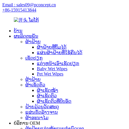
Email : sales09@pconcept.cn
+86-15915413844
ບ້ານ
ຜະລິດຕະພັນ
ຜ້າຝ້າຍ
ຜ້າຝ້າຍທີ່ຖິ້ມໄດ້
ແຜ່ນຜ້າຝ້າຍທີ່ໃຊ້ຄືນໄດ້
ເຊັດປຽກ
ແຕ່ງຫນ້າເອົາເຊັດປຽກ
Baby Wet Wipes
Pet Wet Wipes
ຜ້າຝ້າຍ
ຜ້າເຊັດຕົວ
ຜ້າເຊັດໜ້າ
ຜ້າເຊັດຕົວ
ຜ້າເຊັດຕົວທີ່ບີບອັດ
ຝ້າຍມ້ວນວັດສະດຸ
ແຜ່ນຂັດລ້າງຈານ
ຜ້າອະນາໄມ
ບໍລິການ OEM
ຜ້າຝ້າຍແຕ່ງໜ້າແບບກຳນົດເອງ