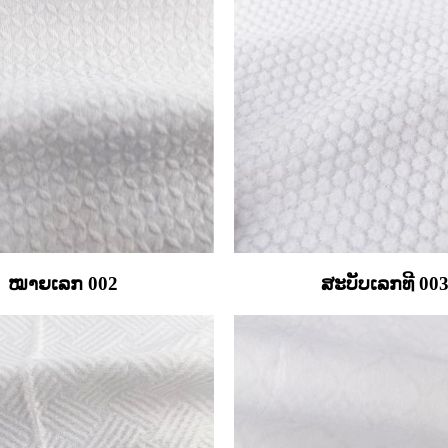
ໝາຍເລກ 002
ສະບັບເລກທີ 00