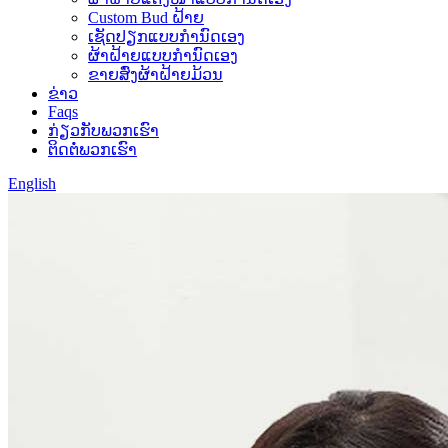
Custom Bud ຝ້າຍ
ເຊັດປຽກແບບກຳນົດເອງ
ຜ້າຝ້າຍແບບກຳນົດເອງ
ຂາຍສົ່ງຜ້າຝ້າຍມ້ວນ
ຂ່າວ
Faqs
ກ່ຽວກັບພວກເຮົາ
ຕິດຕໍ່ພວກເຮົາ
English