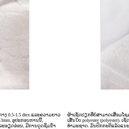
ຜ່າກາງ 0.5-1.5 dtex ແລະຄວາມຍາວ
ຜ້າເຊັດປຽກທີ່ບໍ່ສາມາດເສື່ອມໂຊມ
2-3mm. ອຸປະກອນການນີ້,
ເສັ້ນໃຍ polyester (polyester).
ລະລະອຽດອ່ອນ, ມີການດູດຊຶມນ້ໍາ
ທໍາມະຊາດ. ມັນປົກກະຕິແລ້ວແນະນ