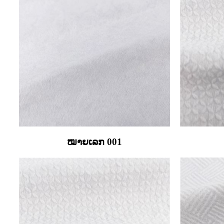
ໝາຍເລກ 001