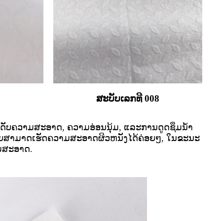
7
ສະບັບເລກທີ 008
້ລະດັບຄວາມສະອາດ, ຄວາມອ່ອນນຸ້ມ, ແລະການດູດຊຶມນ້ຳ
es ຫນ້ອຍສາມາດເຮັດຄວາມສະອາດຜິວຫນັງໄດ້ຄ່ອຍໆ, ໃນຂະນະ
າມສະອາດ.