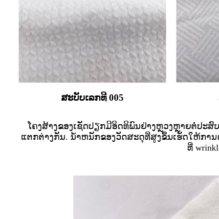
ສະບັບເລກທີ 005
ໂຄງສ້າງຂອງເຊັດປຽກມີອິດທິພົນຢ່າງຫຼວງຫຼາຍຕໍ່ປະສ
ແຕກຕ່າງກັນ. ນ້ໍາຫນັກຂອງວັດສະດຸທີ່ສູງຂຶ້ນເຮັດໃຫ້ກ
ທີ່ wri