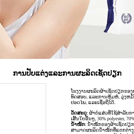
ການປັບແຕ່ງແລະການຜະລິດເຊັດປຽກ
ໂຮງງານຜະລິດຜ້າເຊັດປຽກຂອງພ
ທົດສອບ, ແລະການຫຸ້ມຫໍ່, ມຸ່ງຫມ
ປອດໄພ, ແລະເຊື່ອຖືໄດ້.
ວັດສະດຸ
: ຜ້າບໍ່ແສ່ວທີ່ໃຊ້ສໍາລັ
ເສັ້ນໃຍອື່ນໆ, 30% polyester, 7
ນ້ຳໜັກ
: ນໍ້າໜັກຂອງຜ້າເຊັດປຽ
ສາມາດຜະລິດນໍ້າໜັກທີ່ແຕກຕ່າງກ