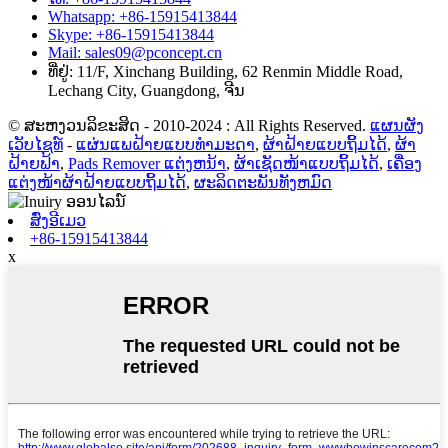
Whatsapp: +86-15915413844
Skype: +86-15915413844
Mail: sales09@pconcept.cn
ທີ່ຢູ່: 11/F, Xinchang Building, 62 Renmin Middle Road,
Lechang City, Guangdong, ຈີນ
© ສະຫງວນລິຂະສິດ - 2010-2024 : All Rights Reserved.
ແຜນຜັງ
ເວັບໄຊທ໌
-
ແຜ່ນແພຝ້າຍແບບທຳມະດາ
,
ຜ້າຝ້າຍແບບຖິ້ມໄດ້
,
ຜ້າ
ຝ້າຍຟ້າ
,
Pads Remover ແຕ່ງຫນ້າ
,
ຜ້າເຊັດໜ້າແບບຖິ້ມໄດ້
,
ເຄື່ອງ
ແຕ່ງໜ້າຜ້າຝ້າຍແບບຖິ້ມໄດ້
,
ຜະລິດຕະພັນທັງຫມົດ
ສົ່ງອີເມວ
+86-15915413844
x