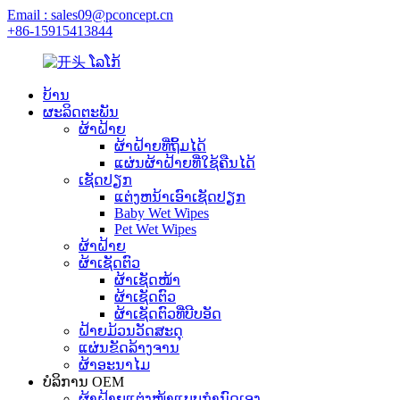
Email : sales09@pconcept.cn
+86-15915413844
ບ້ານ
ຜະລິດຕະພັນ
ຜ້າຝ້າຍ
ຜ້າຝ້າຍທີ່ຖິ້ມໄດ້
ແຜ່ນຜ້າຝ້າຍທີ່ໃຊ້ຄືນໄດ້
ເຊັດປຽກ
ແຕ່ງຫນ້າເອົາເຊັດປຽກ
Baby Wet Wipes
Pet Wet Wipes
ຜ້າຝ້າຍ
ຜ້າເຊັດຕົວ
ຜ້າເຊັດໜ້າ
ຜ້າເຊັດຕົວ
ຜ້າເຊັດຕົວທີ່ບີບອັດ
ຝ້າຍມ້ວນວັດສະດຸ
ແຜ່ນຂັດລ້າງຈານ
ຜ້າອະນາໄມ
ບໍລິການ OEM
ຜ້າຝ້າຍແຕ່ງໜ້າແບບກຳນົດເອງ