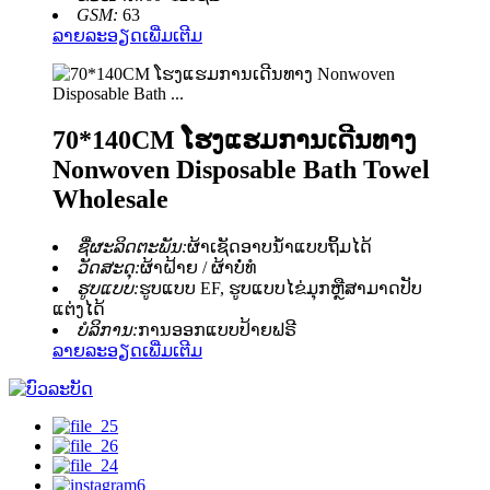
GSM:
63
ລາຍລະອຽດເພີ່ມເຕີມ
70*140CM ໂຮງແຮມການເດີນທາງ
Nonwoven Disposable Bath Towel
Wholesale
ຊື່ຜະລິດຕະພັນ:
ຜ້າເຊັດອາບນໍ້າແບບຖິ້ມໄດ້
ວັດສະດຸ:
ຜ້າຝ້າຍ / ຜ້າບໍ່ທໍ
ຮູບແບບ:
ຮູບແບບ EF, ຮູບແບບໄຂ່ມຸກຫຼືສາມາດປັບ
ແຕ່ງໄດ້
ບໍລິການ:
ການອອກແບບປ້າຍຟຣີ
ລາຍລະອຽດເພີ່ມເຕີມ