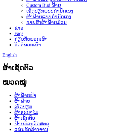
Custom Bud ຝ້າຍ
ເຊັດປຽກແບບກຳນົດເອງ
ຜ້າຝ້າຍແບບກຳນົດເອງ
ຂາຍສົ່ງຜ້າຝ້າຍມ້ວນ
ຂ່າວ
Faqs
ກ່ຽວກັບພວກເຮົາ
ຕິດຕໍ່ພວກເຮົາ
English
ຜ້າເຊັດຕົວ
ໝວດໝູ່
ຜ້າຝ້າຍຟ້າ
ຜ້າຝ້າຍ
ເຊັດປຽກ
ຜ້າອະນາໄມ
ຜ້າເຊັດຕົວ
ຝ້າຍມ້ວນວັດສະດຸ
ແຜ່ນຂັດລ້າງຈານ