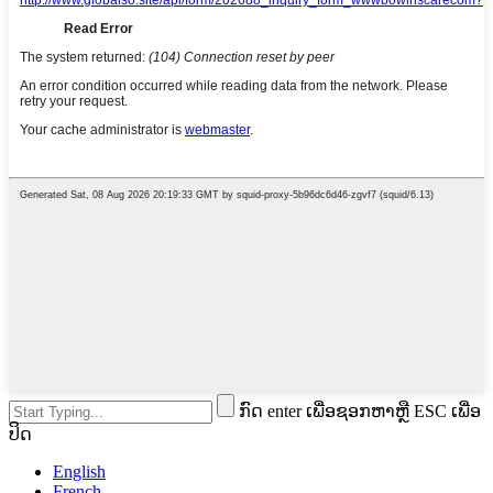
ກົດ enter ເພື່ອຊອກຫາຫຼື ESC ເພື່ອ
ປິດ
English
French