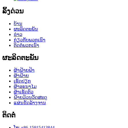
ລິ້ງດ່ວນ
ບ້ານ
ຜະລິດຕະພັນ
ຂ່າວ
ກ່ຽວກັບພວກເຮົາ
ຕິດຕໍ່ພວກເຮົາ
ຜະລິດຕະພັນ
ຜ້າຝ້າຍຟ້າ
ຜ້າຝ້າຍ
ເຊັດປຽກ
ຜ້າອະນາໄມ
ຜ້າເຊັດຕົວ
ຝ້າຍມ້ວນວັດສະດຸ
ແຜ່ນຂັດລ້າງຈານ
ຕິດຕໍ່
ໂທ: +86-15915413844