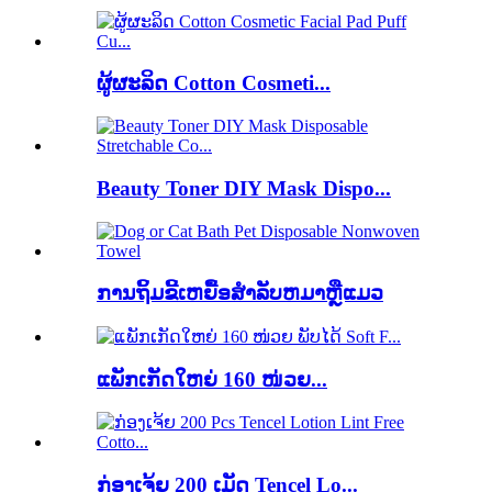
ຜູ້ຜະລິດ Cotton Cosmeti...
Beauty Toner DIY Mask Dispo...
ການຖິ້ມຂີ້ເຫຍື້ອສໍາລັບຫມາຫຼືແມວ
ແພັກເກັດໃຫຍ່ 160 ໜ່ວຍ...
ກ່ອງເຈ້ຍ 200 ເມັດ Tencel Lo...