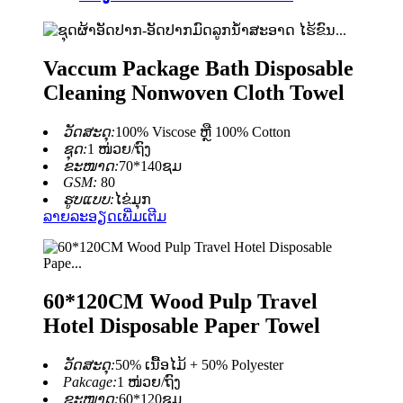
Vaccum Package Bath Disposable
Cleaning Nonwoven Cloth Towel
ວັດສະດຸ:
100% Viscose ຫຼື 100% Cotton
ຊຸດ:
1 ໜ່ວຍ/ຖົງ
ຂະໜາດ:
70*140ຊມ
GSM:
80
ຮູບແບບ:
ໄຂ່ມຸກ
ລາຍລະອຽດເພີ່ມເຕີມ
60*120CM Wood Pulp Travel
Hotel Disposable Paper Towel
ວັດສະດຸ:
50% ເນື້ອໄມ້ + 50% Polyester
Pakcage:
1 ໜ່ວຍ/ຖົງ
ຂະໜາດ:
60*120ຊມ