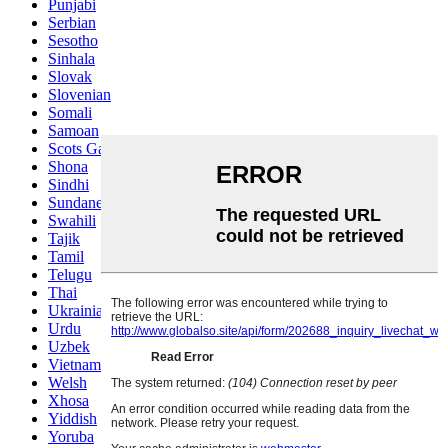
Punjabi
Serbian
Sesotho
Sinhala
Slovak
Slovenian
Somali
Samoan
Scots Gaelic
Shona
Sindhi
Sundanese
Swahili
Tajik
Tamil
Telugu
Thai
Ukrainian
Urdu
Uzbek
Vietnamese
Welsh
Xhosa
Yiddish
Yoruba