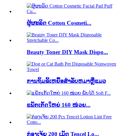
ຜູ້ຜະລິດ Cotton Cosmeti...
Beauty Toner DIY Mask Dispo...
ການຖິ້ມຂີ້ເຫຍື້ອສໍາລັບຫມາຫຼືແມວ
ແພັກເກັດໃຫຍ່ 160 ໜ່ວຍ...
ກ່ອງເຈ້ຍ 200 ເມັດ Tencel Lo...