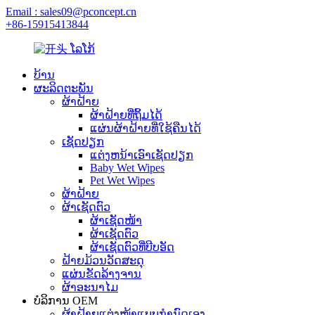
Email : sales09@pconcept.cn
+86-15915413844
ບ້ານ
ຜະລິດຕະພັນ
ຜ້າຝ້າຍ
ຜ້າຝ້າຍທີ່ຖິ້ມໄດ້
ແຜ່ນຜ້າຝ້າຍທີ່ໃຊ້ຄືນໄດ້
ເຊັດປຽກ
ແຕ່ງຫນ້າເອົາເຊັດປຽກ
Baby Wet Wipes
Pet Wet Wipes
ຜ້າຝ້າຍ
ຜ້າເຊັດຕົວ
ຜ້າເຊັດໜ້າ
ຜ້າເຊັດຕົວ
ຜ້າເຊັດຕົວທີ່ບີບອັດ
ຝ້າຍມ້ວນວັດສະດຸ
ແຜ່ນຂັດລ້າງຈານ
ຜ້າອະນາໄມ
ບໍລິການ OEM
ຜ້າຝ້າຍແຕ່ງໜ້າແບບກຳນົດເອງ