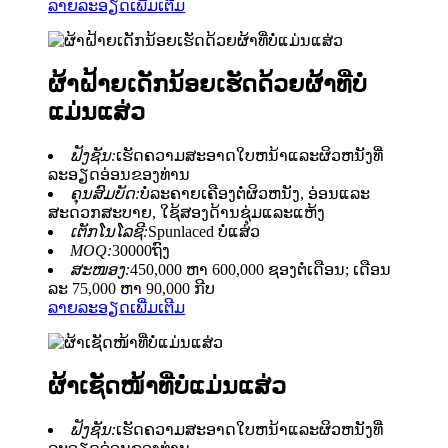
ລາຍລະອຽດເພີ່ມເຕີມ
ຜ້າຝ້າຍເດັກນ້ອຍເຮັດດ້ວຍຜ້າທີ່ບໍ່
ແມ່ນແສ່ວ
ຟັງຊັນ:
ເຮັດຄວາມສະອາດໃບຫນ້າແລະຜິວຫນັງທີ່
ລະອຽດອ່ອນຂອງທ່ານ
ຄຸນສົມບັດ:
ບໍ່ລະຄາຍເຄືອງຕໍ່ຜິວຫນັງ, ອ່ອນແລະ
ສະດວກສະບາຍ, ໃຊ້ສອງດ້ານຊຸ່ມແລະແຫ້ງ
ເຕັກໂນໂລຊີ:
Spunlaced ບໍ່ແສ່ວ
MOQ:
30000ຖົງ
ສະໜອງ:
450,000 ຫາ 600,000 ຊອງຕໍ່ເດືອນ; ເດືອນ
ລະ 75,000 ຫາ 90,000 ກີບ
ລາຍລະອຽດເພີ່ມເຕີມ
ຜ້າເຊັດໜ້າທີ່ບໍ່ແມ່ນແສ່ວ
ຟັງຊັນ:
ເຮັດຄວາມສະອາດໃບຫນ້າແລະຜິວຫນັງທີ່