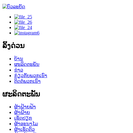
ລິ້ງດ່ວນ
ບ້ານ
ຜະລິດຕະພັນ
ຂ່າວ
ກ່ຽວກັບພວກເຮົາ
ຕິດຕໍ່ພວກເຮົາ
ຜະລິດຕະພັນ
ຜ້າຝ້າຍຟ້າ
ຜ້າຝ້າຍ
ເຊັດປຽກ
ຜ້າອະນາໄມ
ຜ້າເຊັດຕົວ