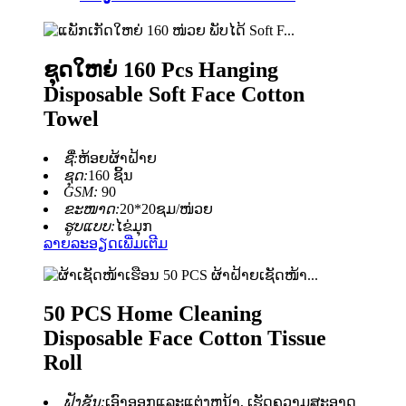
ຊຸດໃຫຍ່ 160 Pcs Hanging
Disposable Soft Face Cotton
Towel
ຊື່:
ຫ້ອຍຜ້າຝ້າຍ
ຊຸດ:
160 ຊິ້ນ
GSM:
90
ຂະໜາດ:
20*20ຊມ/ໜ່ວຍ
ຮູບແບບ:
ໄຂ່ມຸກ
ລາຍລະອຽດເພີ່ມເຕີມ
50 PCS Home Cleaning
Disposable Face Cotton Tissue
Roll
ຟັງຊັນ:
ເອົາອອກແລະແຕ່ງຫນ້າ, ເຮັດຄວາມສະອາດ