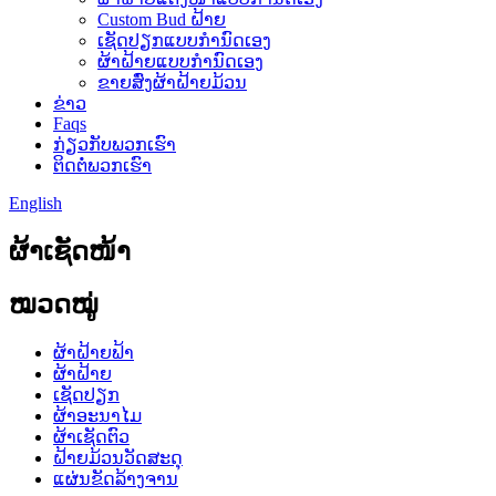
Custom Bud ຝ້າຍ
ເຊັດປຽກແບບກຳນົດເອງ
ຜ້າຝ້າຍແບບກຳນົດເອງ
ຂາຍສົ່ງຜ້າຝ້າຍມ້ວນ
ຂ່າວ
Faqs
ກ່ຽວກັບພວກເຮົາ
ຕິດຕໍ່ພວກເຮົາ
English
ຜ້າເຊັດໜ້າ
ໝວດໝູ່
ຜ້າຝ້າຍຟ້າ
ຜ້າຝ້າຍ
ເຊັດປຽກ
ຜ້າອະນາໄມ
ຜ້າເຊັດຕົວ
ຝ້າຍມ້ວນວັດສະດຸ
ແຜ່ນຂັດລ້າງຈານ