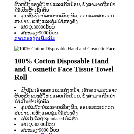
ຜິວຫນັງຂອງຜູ້ໃຫຍ່ແລະເດັກນ້ອຍ, ຍັງສາມາດຖືກນໍາ
ໃຊ້ເປັນຜ້າເຊັດຕົວ
ຄຸນສົມບັດ:
ບໍ່ລະຄາຍເຄືອງຜິວ, ອ່ອນແລະສະດວກ
ສະບາຍ, ແຫ້ງແລະຊຸ່ມໃຊ້ສອງຄັ້ງ
MOQ:
30000ມ້ວນ
ສະໜອງ:
9000ມ້ວນ
ລາຍລະອຽດເພີ່ມເຕີມ
100% Cotton Disposable Hand
and Cosmetic Face Tissue Towel
Roll
ຟັງຊັນ:
ເອົາອອກແລະແຕ່ງຫນ້າ, ເຮັດຄວາມສະອາດ
ຜິວຫນັງຂອງຜູ້ໃຫຍ່ແລະເດັກນ້ອຍ, ຍັງສາມາດຖືກນໍາ
ໃຊ້ເປັນຜ້າເຊັດຕົວ
ຄຸນສົມບັດ:
ບໍ່ລະຄາຍເຄືອງຜິວ, ອ່ອນແລະສະດວກ
ສະບາຍ, ແຫ້ງແລະຊຸ່ມໃຊ້ສອງຄັ້ງ
ເຕັກໂນໂລຊີ:
Spunlaced ບໍ່ແສ່ວ
MOQ:
30000ມ້ວນ
ສະໜອງ:
9000 ມ້ວນ