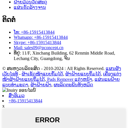
ຝ້າຍມ້ວນວັດສະດຸ
ແຜ່ນຂັດລ້າງຈານ
ຕິດຕໍ່
ໂທ: +86-15915413844
Whatsapp: +86-15915413844
Skype: +86-15915413844
Mail: sales09@pconcept.cn
ທີ່ຢູ່: 11/F, Xinchang Building, 62 Renmin Middle Road,
Lechang City, Guangdong, ຈີນ
© ສະຫງວນລິຂະສິດ - 2010-2024 : All Rights Reserved.
ແຜນຜັງ
ເວັບໄຊທ໌
-
ຜ້າເຊັດໜ້າແບບຖິ້ມໄດ້
,
ຜ້າຝ້າຍແບບຖິ້ມໄດ້
,
ເຄື່ອງແຕ່ງ
ໜ້າຜ້າຝ້າຍແບບຖິ້ມໄດ້
,
Pads Remover ແຕ່ງຫນ້າ
,
ແຜ່ນແພຝ້າຍ
ແບບທຳມະດາ
,
ຜ້າຝ້າຍຟ້າ
,
ຜະລິດຕະພັນທັງຫມົດ
ສົ່ງອີເມວ
+86-15915413844
x