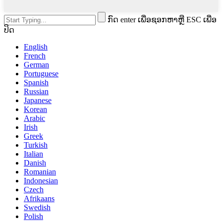
ກົດ enter ເພື່ອຊອກຫາຫຼື ESC ເພື່ອ
ປິດ
English
French
German
Portuguese
Spanish
Russian
Japanese
Korean
Arabic
Irish
Greek
Turkish
Italian
Danish
Romanian
Indonesian
Czech
Afrikaans
Swedish
Polish