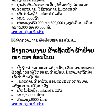
ລະອຽດອ່ອນຂອງທ່ານ
ຄຸນສົມບັດ:
ບໍ່ລະຄາຍເຄືອງຕໍ່ຜິວຫນັງ, ອ່ອນແລະ
ສະດວກສະບາຍ, ໃຊ້ສອງດ້ານຊຸ່ມແລະແຫ້ງ
ເຕັກໂນໂລຊີ:
Spunlaced ບໍ່ແສ່ວ
MOQ:
5000ຖົງ
ສະໜອງ:
450,000 ຫາ 600,000 ຊອງຕໍ່ເດືອນ; ເດືອນ
ລະ 75,000 ຫາ 90,000 ກີບ
ລາຍລະອຽດເພີ່ມເຕີມ
ລ້າງຄວາມງາມ ຜ້າເຊັດໜ້າ ຜ້າຝ້າຍ
ໜາ ໜາ ອ່ອນໂຍນ
ຟັງຊັນ:
ເອົາອອກແລະແຕ່ງຫນ້າ, ເຮັດຄວາມສະອາດ
ຜິວຫນັງຂອງຜູ້ໃຫຍ່ແລະເດັກນ້ອຍ, ຍັງສາມາດຖືກນໍາ
ໃຊ້ເປັນຜ້າເຊັດຕົວ
:
ບໍ່ລະຄາຍເຄືອງຜິວ, ອ່ອນແລະສະດວກສະບາຍ,
ແຫ້ງແລະຊຸ່ມໃຊ້ສອງຄັ້ງ
ເຕັກໂນໂລຊີ:
Spunlaced ບໍ່ແສ່ວ
MOQ:
30000ມ້ວນ
ສະໜອງ:
9000 ມ້ວນ
ລາຍລະອຽດເພີ່ມເຕີມ