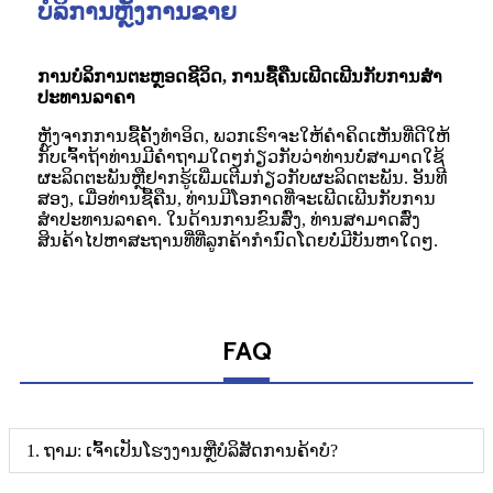
ບໍລິການຫຼັງການຂາຍ
ການບໍລິການຕະຫຼອດຊີວິດ, ການຊື້ຄືນເພີດເພີນກັບການສໍາ
ປະທານລາຄາ
ຫຼັງຈາກການຊື້ຄັ້ງທໍາອິດ, ພວກເຮົາຈະໃຫ້ຄໍາຄິດເຫັນທີ່ດີໃຫ້
ກັບເຈົ້າຖ້າທ່ານມີຄໍາຖາມໃດໆກ່ຽວກັບວ່າທ່ານບໍ່ສາມາດໃຊ້
ຜະລິດຕະພັນຫຼືຢາກຮູ້ເພີ່ມເຕີມກ່ຽວກັບຜະລິດຕະພັນ. ອັນທີ
ສອງ, ເມື່ອທ່ານຊື້ຄືນ, ທ່ານມີໂອກາດທີ່ຈະເພີດເພີນກັບການ
ສໍາປະທານລາຄາ. ໃນດ້ານການຂົນສົ່ງ, ທ່ານສາມາດສົ່ງ
ສິນຄ້າໄປຫາສະຖານທີ່ທີ່ລູກຄ້າກໍານົດໂດຍບໍ່ມີບັນຫາໃດໆ.
FAQ
1. ຖາມ: ເຈົ້າເປັນໂຮງງານຫຼືບໍລິສັດການຄ້າບໍ?