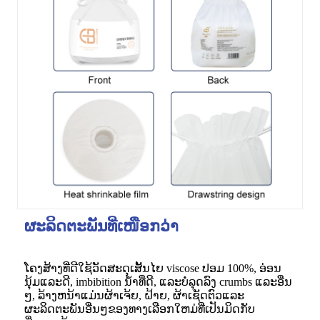
ຜະລິດຕະພັນທີ່ເໜືອກວ່າ
ໂຄງສ້າງທີ່ດີໃຊ້ວັດສະດຸເສັ້ນໄຍ viscose ປອມ 100%, ອ່ອນ
ນຸ້ມແລະດີ, imbibition ນ້ໍາທີ່ດີ, ແລະບໍ່ລຸດລົງ crumbs ແລະອື່ນ
ໆ, ລ້າງຫນ້າແມ່ນຜ້າເຈ້ຍ, ຝ້າຍ, ຜ້າເຊັດຕົວແລະ
ຜະລິດຕະພັນອື່ນໆຂອງທາງເລືອກໃຫມ່ທີ່ເປັນມິດກັບ