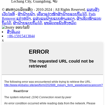
Lechang City, Guangdong, ຈີນ
© ສະຫງວນລິຂະສິດ - 2010-2024 : All Rights Reserved.
ແຜນຜັງ
ເວັບໄຊທ໌
-
ຜ້າຝ້າຍຟ້າ
,
ເຄື່ອງແຕ່ງໜ້າຜ້າຝ້າຍແບບຖິ້ມໄດ້
,
Pads
Remover ແຕ່ງຫນ້າ
,
ແຜ່ນແພຝ້າຍແບບທຳມະດາ
,
ຜ້າເຊັດໜ້າແບບ
ຖິ້ມໄດ້
,
ຜ້າຝ້າຍແບບຖິ້ມໄດ້
,
ຜະລິດຕະພັນທັງຫມົດ
ສົ່ງອີເມວ
+86-15915413844
x