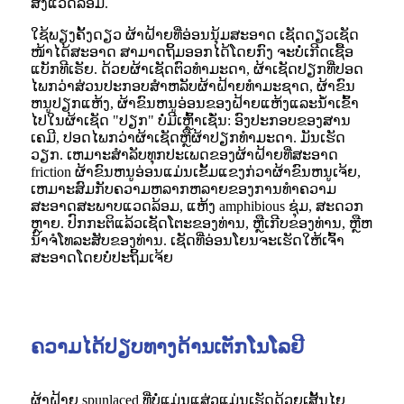
ສິ່ງແວດລ້ອມ.
ໃຊ້ພຽງຄັ້ງດຽວ ຜ້າຝ້າຍທີ່ອ່ອນນຸ້ມສະອາດ ເຊັດດຽວເຊັດ
ໜ້າໄດ້ສະອາດ ສາມາດຖິ້ມອອກໄດ້ໂດຍກົງ ຈະບໍ່ເກີດເຊື້ອ
ແບັກທີເຣັຍ. ດ້ວຍຜ້າເຊັດຕົວທໍາມະດາ, ຜ້າເຊັດປຽກທີ່ປອດ
ໄພກວ່າສ່ວນປະກອບສໍາຫລັບຜ້າຝ້າຍທໍາມະຊາດ, ຜ້າຂົນ
ຫນູປຽກແຫ້ງ, ຜ້າຂົນຫນູອ່ອນຂອງຝ້າຍແຫ້ງແລະນ້ໍາເຂົ້າ
ໄປໃນຜ້າເຊັດ "ປຽກ" ບໍ່ມີເຫຼົ້າເຊັ່ນ: ອົງປະກອບຂອງສານ
ເຄມີ, ປອດໄພກວ່າຜ້າເຊັດຫຼືຜ້າປຽກທໍາມະດາ. ມັນເຮັດ
ວຽກ. ເຫມາະສໍາລັບທຸກປະເພດຂອງຜ້າຝ້າຍທີ່ສະອາດ
friction ຜ້າຂົນຫນູອ່ອນແມ່ນເຂັ້ມແຂງກ່ວາຜ້າຂົນຫນູເຈ້ຍ,
ເຫມາະສົມກັບຄວາມຫລາກຫລາຍຂອງການທໍາຄວາມ
ສະອາດສະພາບແວດລ້ອມ, ແຫ້ງ amphibious ຊຸ່ມ, ສະດວກ
ຫຼາຍ. ປົກກະຕິແລ້ວເຊັດໂຕະຂອງທ່ານ, ຫຼືເກີບຂອງທ່ານ, ຫຼືຫ
ນ້າຈໍໂທລະສັບຂອງທ່ານ. ເຊັດທີ່ອ່ອນໂຍນຈະເຮັດໃຫ້ເຈົ້າ
ສະອາດໂດຍບໍ່ປະຖິ້ມເຈ້ຍ
ຄວາມໄດ້ປຽບທາງດ້ານເຕັກໂນໂລຢີ
ຜ້າຝ້າຍ spunlaced ທີ່ບໍ່ແມ່ນແສ່ວແມ່ນເຮັດດ້ວຍເສັ້ນໄຍ