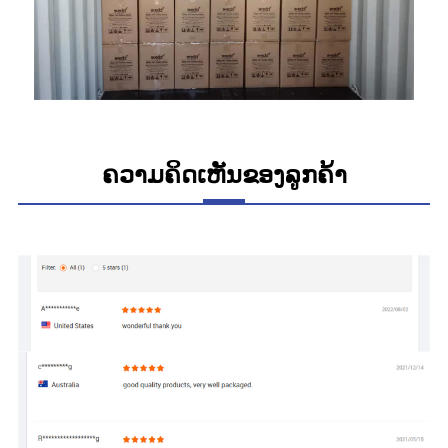
ຄວາມຄິດເຫັນຂອງລູກຄ້າ