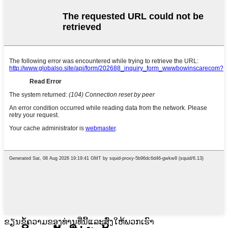
ຂຽນຂໍ້ຄວາມຂອງທ່ານທີ່ນີ້ແລະສົ່ງໃຫ້ພວກເຮົາ