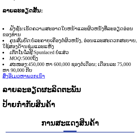
ລາຍ​ລະ​ອຽດ​ສັ້ນ​:
ຟັງຊັນ:
ເຮັດຄວາມສະອາດໃບຫນ້າແລະຜິວຫນັງທີ່ລະອຽດອ່ອນ
ຂອງທ່ານ
ຄຸນສົມບັດ:
ບໍ່ລະຄາຍເຄືອງຕໍ່ຜິວຫນັງ, ອ່ອນແລະສະດວກສະບາຍ,
ໃຊ້ສອງດ້ານຊຸ່ມແລະແຫ້ງ
ເຕັກໂນໂລຊີ:
Spunlaced ບໍ່ແສ່ວ
MOQ:
5000ຖົງ
ສະໜອງ:
450,000 ຫາ 600,000 ຊອງຕໍ່ເດືອນ; ເດືອນລະ 75,000
ຫາ 90,000 ກີບ
ສົ່ງອີເມວຫາພວກເຮົາ
ລາຍລະອຽດຜະລິດຕະພັນ
ປ້າຍກຳກັບສິນຄ້າ
ການສະແດງສິນຄ້າ