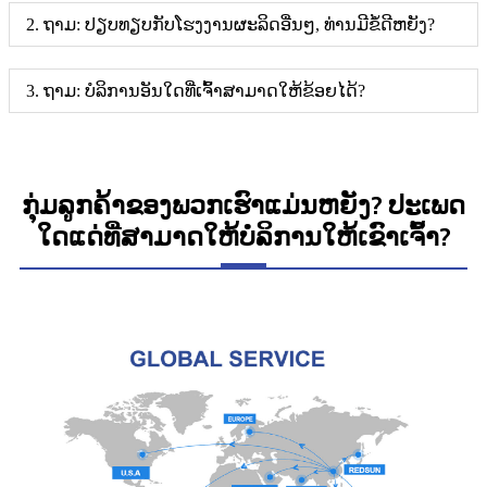
2. ຖາມ: ປຽບທຽບກັບໂຮງງານຜະລິດອື່ນໆ, ທ່ານມີຂໍ້ດີຫຍັງ?
3. ຖາມ: ບໍລິການອັນໃດທີ່ເຈົ້າສາມາດໃຫ້ຂ້ອຍໄດ້?
ກຸ່ມລູກຄ້າຂອງພວກເຮົາແມ່ນຫຍັງ? ປະເພດ
ໃດແດ່ທີ່ສາມາດໃຫ້ບໍລິການໃຫ້ເຂົາເຈົ້າ?