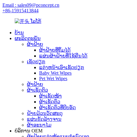
Email : sales09@pconcept.cn
+86-15915413844
ບ້ານ
ຜະລິດຕະພັນ
ຜ້າຝ້າຍ
ຜ້າຝ້າຍທີ່ຖິ້ມໄດ້
ແຜ່ນຜ້າຝ້າຍທີ່ໃຊ້ຄືນໄດ້
ເຊັດປຽກ
ແຕ່ງຫນ້າເອົາເຊັດປຽກ
Baby Wet Wipes
Pet Wet Wipes
ຜ້າຝ້າຍ
ຜ້າເຊັດຕົວ
ຜ້າເຊັດໜ້າ
ຜ້າເຊັດຕົວ
ຜ້າເຊັດຕົວທີ່ບີບອັດ
ຝ້າຍມ້ວນວັດສະດຸ
ແຜ່ນຂັດລ້າງຈານ
ຜ້າອະນາໄມ
ບໍລິການ OEM
ຜ້າຝ້າຍແຕ່ງໜ້າແບບກຳນົດເອງ