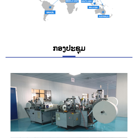
ກອງປະຊຸມ