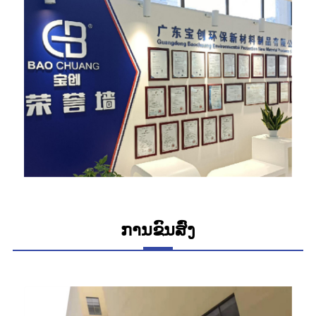
ການຂົນສົ່ງ