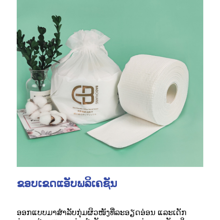
ຂອບເຂດແອັບພລິເຄຊັນ
ອອກແບບມາສຳລັບກຸ່ມຜິວໜັງທີ່ລະອຽດອ່ອນ ແລະເດັກ