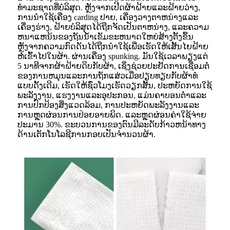
ທໍາມະຊາດທີ່ບໍລິສຸດ. ຫຼັງຈາກເປີດຜ້າຝ້າຍແລະຝ້າຍວ່າງ,
ການນໍາໃຊ້ເຄື່ອງ carding ປາຍ, ເຄື່ອງວາງຕາຫນ່າງແລະ
ເຄື່ອງຮ່າງ, ຝ້າຍບໍລິສຸດໄດ້ຖືກຈັດເປັນຕາຫນ່າງ, ແລະຄວາມ
ຫນາແຫນ້ນຂອງຖັນນ້ໍາເຂັມຂະຫນາດໃຫຍ່ສ້າງຕັ້ງຂຶ້ນ
ຫຼັງຈາກຄວາມກົດດັນໄດ້ຖືກນໍາໃຊ້ເພື່ອເຮັດໃຫ້ເສັ້ນໄຍຝ້າຍ
ຫໍ່ເຂົ້າໄປໃນຜ້າ. ຜ່ານເຄື່ອງ spunking. ມັນໃຊ້ເວລາພຽງແຕ່
5 ນາທີຈາກຜ້າຝ້າຍດິບກັບຜ້າ, ເຊິ່ງຊ່ວຍປະຢັດການເຊື່ອມຕໍ່
ຂອງການຫມຸນແລະການຖັກແສ່ວເມື່ອປຽບທຽບກັບຜ້າທໍ
ແບບດັ້ງເດີມ, ເຮັດໃຫ້ຊົ່ວໂມງເຮັດວຽກສັ້ນ, ປະຫຍັດການໃຊ້
ພະລັງງານ, ແຮງງານແລະອຸປະກອນ, ແມ່ນຄາບອນຕ່ໍາແລະ
ການປົກປ້ອງສິ່ງແວດລ້ອມ, ການປະຫຍັດພະລັງງານແລະ
ການຫຼຸດຜ່ອນການປ່ອຍອາຍພິດ. ແລະຫຼຸດຜ່ອນຄ່າໃຊ້ຈ່າຍ
ປະມານ 30%. ຂະບວນການຂອງຕົນມີລະດັບກ້າວຫນ້າທາງ
ດ້ານເຕັກໂນໂລຊີການກອບເປັນຈໍານວນຜ້າ.