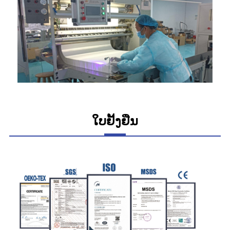
ໃບຢັ້ງຢືນ