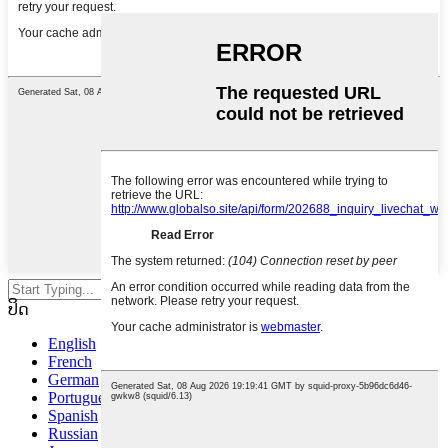
ກົດ enter ເພື່ອຊອກຫາຫຼື ESC ເພື່ອ
ປິດ
English
French
German
Portuguese
Spanish
Russian