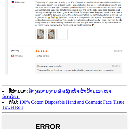
ທີ່ຜ່ານມາ:
ລ້າງຄວາມງາມ ຜ້າເຊັດໜ້າ ຜ້າຝ້າຍໜາ ໜາ
ອ່ອນໂຍນ
ຕໍ່ໄປ:
100% Cotton Disposable Hand and Cosmetic Face Tissue
Towel Roll