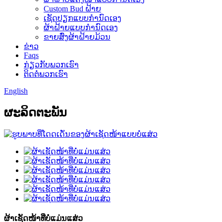
Custom Bud ຝ້າຍ
ເຊັດປຽກແບບກຳນົດເອງ
ຜ້າຝ້າຍແບບກຳນົດເອງ
ຂາຍສົ່ງຜ້າຝ້າຍມ້ວນ
ຂ່າວ
Faqs
ກ່ຽວກັບພວກເຮົາ
ຕິດຕໍ່ພວກເຮົາ
English
ຜະ​ລິດ​ຕະ​ພັນ
ຜ້າເຊັດໜ້າທີ່ບໍ່ແມ່ນແສ່ວ