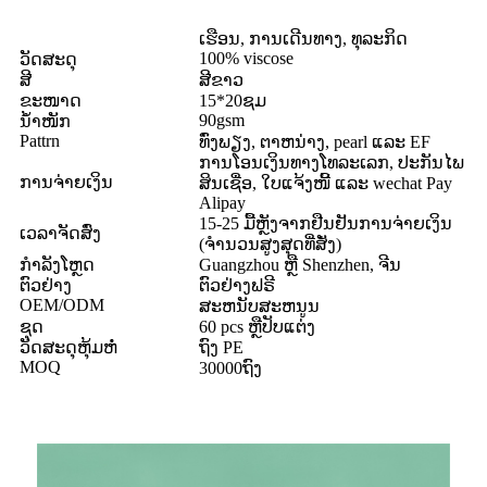
ເຮືອນ, ການເດີນທາງ, ທຸລະກິດ
100% viscose
ວັດສະດຸ
ສີ
ສີຂາວ
ຂະໜາດ
15*20ຊມ
90gsm
ນ້ຳໜັກ
Pattrn
ທົ່ງພຽງ, ຕາຫນ່າງ, pearl ແລະ EF
ການໂອນເງິນທາງໂທລະເລກ, ປະກັນໄພ
ການຈ່າຍເງິນ
ສິນເຊື່ອ, ໃບແຈ້ງໜີ້ ແລະ wechat Pay
Alipay
15-25 ມື້ຫຼັງຈາກຢືນຢັນການຈ່າຍເງິນ
ເວລາຈັດສົ່ງ
(ຈໍານວນສູງສຸດທີ່ສັ່ງ)
ກຳລັງໂຫຼດ
Guangzhou ຫຼື Shenzhen, ຈີນ
ຕົວຢ່າງ
ຕົວຢ່າງຟຣີ
OEM/ODM
ສະຫນັບສະຫນູນ
ຊຸດ
60 pcs ຫຼືປັບແຕ່ງ
ວັດສະດຸຫຸ້ມຫໍ່
ຖົງ PE
MOQ
30000ຖົງ