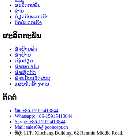
ຜະລິດຕະພັນ
ຂ່າວ
ກ່ຽວກັບພວກເຮົາ
ຕິດຕໍ່ພວກເຮົາ
ຜະລິດຕະພັນ
ຜ້າຝ້າຍຟ້າ
ຜ້າຝ້າຍ
ເຊັດປຽກ
ຜ້າອະນາໄມ
ຜ້າເຊັດຕົວ
ຝ້າຍມ້ວນວັດສະດຸ
ແຜ່ນຂັດລ້າງຈານ
ຕິດຕໍ່
ໂທ: +86-15915413844
Whatsapp: +86-15915413844
Skype: +86-15915413844
Mail: sales09@pconcept.cn
ທີ່ຢູ່: 11/F, Xinchang Building, 62 Renmin Middle Road,