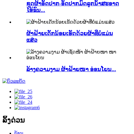
ຊຸດຜ້າອັດປາກ-ອັດປາກມົດລູກນໍ້າສະອາດ
ໄຮ້ຂົນ...
ຜ້າຝ້າຍເດັກນ້ອຍເຮັດດ້ວຍຜ້າທີ່ບໍ່ແມ່ນ
ແສ່ວ
ລ້າງຄວາມງາມ ຜ້າຝ້າຍໜາ ອ່ອນໂຍນ...
ລິ້ງດ່ວນ
ບ້ານ