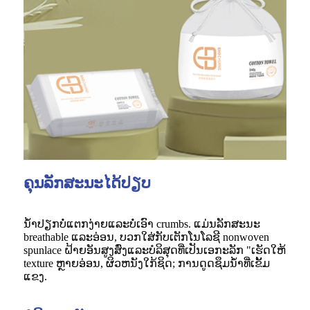
ຄຸນ​ລັກ​ສະ​ນະ​ໄດ້​ປຽບ​
ນ້ໍາປຽກບໍ່ແຕກງ່າຍແລະບໍ່ເອົາ crumbs. ແມ່ນລັກສະນະ
breathable ແລະອ່ອນ, ບວກໃສ່ກັບເຕັກໂນໂລຊີ nonwoven
spunlace ຝ້າຍອັນສູງສົ່ງແລະບໍລິສຸດທີ່ເປັນເອກະລັກ "ເຮັດໃຫ້
texture ຫຼາຍອ່ອນ, ຜິວຫນັງໃກ້ຊິດ; ການດູດຊຶມນ້ໍາທີ່ເຂັ້ມ
ແຂງ.