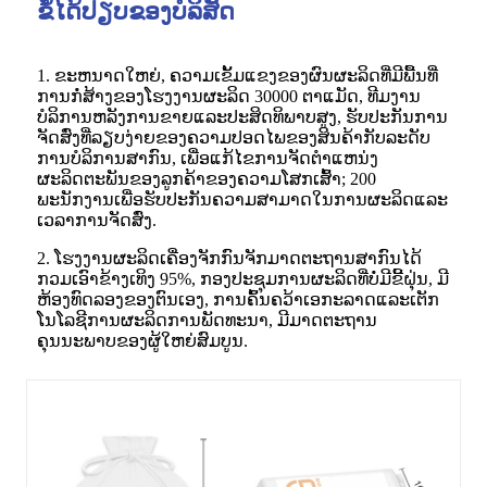
ຂໍ້ໄດ້ປຽບຂອງບໍລິສັດ
1. ຂະຫນາດໃຫຍ່, ຄວາມເຂັ້ມແຂງຂອງຜົນຜະລິດທີ່ມີພື້ນທີ່
ການກໍ່ສ້າງຂອງໂຮງງານຜະລິດ 30000 ຕາແມັດ, ທີມງານ
ບໍລິການຫລັງການຂາຍແລະປະສິດທິພາບສູງ, ຮັບປະກັນການ
ຈັດສົ່ງທີ່ລຽບງ່າຍຂອງຄວາມປອດໄພຂອງສິນຄ້າກັບລະດັບ
ການບໍລິການສາກົນ, ເພື່ອແກ້ໄຂການຈັດຕໍາແຫນ່ງ
ຜະລິດຕະພັນຂອງລູກຄ້າຂອງຄວາມໂສກເສົ້າ; 200
ພະນັກງານເພື່ອຮັບປະກັນຄວາມສາມາດໃນການຜະລິດແລະ
ເວລາການຈັດສົ່ງ.
2. ໂຮງງານຜະລິດເຄື່ອງຈັກກົນຈັກມາດຕະຖານສາກົນໄດ້
ກວມເອົາຂ້າງເທິງ 95%, ກອງປະຊຸມການຜະລິດທີ່ບໍ່ມີຂີ້ຝຸ່ນ, ມີ
ຫ້ອງທົດລອງຂອງຕົນເອງ, ການຄົ້ນຄວ້າເອກະລາດແລະເຕັກ
ໂນໂລຊີການຜະລິດການພັດທະນາ, ມີມາດຕະຖານ
ຄຸນນະພາບຂອງຜູ້ໃຫຍ່ສົມບູນ.