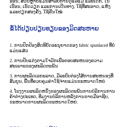
ອ່ອນ, ສ່ວນຫຼາຍແມ່ນສຳລັບການດູແລແມ່ ແລະເດັກ, ໃນ
ເຮືອນ, ເຮັດວຽກ ແລະການເດີນທາງ, ໃຊ້ທີ່ສະອາດ, ແຫ້ງ
ແລະປຽກສອງຄັ້ງ, ໃຊ້ຄືນໃໝ່
ຂໍ້ໄດ້ປຽບປຽບທຽບຂອງມິດສະຫາຍ
1. ການປົກປ້ອງສິດທິບັດອະນຸຍາດຂອງ fabric spunlaced ທີ່ບໍ່
ແມ່ນແສ່ວ
2. ການປັບແຕ່ງຕາມໃຈມັກເພື່ອຕອບສະຫນອງຄວາມ
ສະເພາະຂອງຜະລິດຕະພັນ
3. ການຜະລິດເອກະລາດ, ມີລະບົບຕ່ອງໂສ້ການສະຫນອງທີ່
ສົມບູນ, ພື້ນທີ່ຄວບຄຸມຄ່າໃຊ້ຈ່າຍແມ່ນຂະຫນາດໃຫຍ່
4. ໂຮງງານຜະລິດຫນຶ່ງຂອງຜະລິດຕະພັນການບໍລິການການ
ຄ້າຕ່າງປະເທດ, ທີມງານບໍລິການຫລັງການຂາຍມືອາຊີບ,
ຂະຫນາດການຜະລິດຂະຫນາດໃຫຍ່.