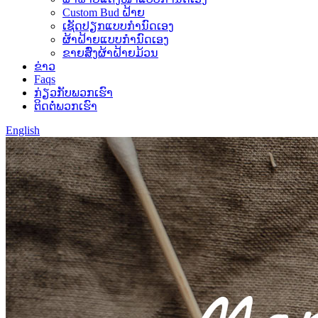
Custom Bud ຝ້າຍ
ເຊັດປຽກແບບກຳນົດເອງ
ຜ້າຝ້າຍແບບກຳນົດເອງ
ຂາຍສົ່ງຜ້າຝ້າຍມ້ວນ
ຂ່າວ
Faqs
ກ່ຽວກັບພວກເຮົາ
ຕິດຕໍ່ພວກເຮົາ
English