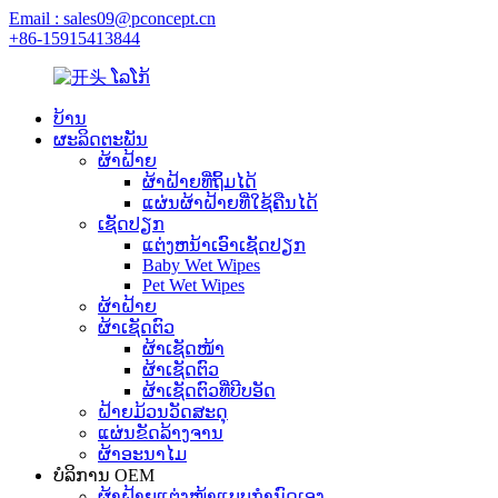
Email : sales09@pconcept.cn
+86-15915413844
ບ້ານ
ຜະລິດຕະພັນ
ຜ້າຝ້າຍ
ຜ້າຝ້າຍທີ່ຖິ້ມໄດ້
ແຜ່ນຜ້າຝ້າຍທີ່ໃຊ້ຄືນໄດ້
ເຊັດປຽກ
ແຕ່ງຫນ້າເອົາເຊັດປຽກ
Baby Wet Wipes
Pet Wet Wipes
ຜ້າຝ້າຍ
ຜ້າເຊັດຕົວ
ຜ້າເຊັດໜ້າ
ຜ້າເຊັດຕົວ
ຜ້າເຊັດຕົວທີ່ບີບອັດ
ຝ້າຍມ້ວນວັດສະດຸ
ແຜ່ນຂັດລ້າງຈານ
ຜ້າອະນາໄມ
ບໍລິການ OEM
ຜ້າຝ້າຍແຕ່ງໜ້າແບບກຳນົດເອງ