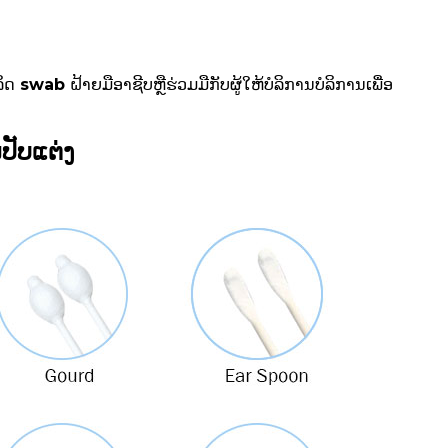
swab ຝ້າຍມືອາຊີບຫຼືຮ່ວມມືກັບຜູ້ໃຫ້ບໍລິການບໍລິການເພື່ອ
ປັບແຕ່ງ