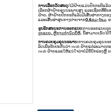
ການເລືອກວັດສະດຸ:
ໄມ້ຝ້າຍແມ່ນປົກກະຕິແລ້
ເລືອກຜ້າຝ້າຍຄຸນນະພາບສູງ ແລະເຊືອກທີ່
ຝ້າຍ. ຜ້າຝ້າຍປົກກະຕິແລ້ວມີເສັ້ນຜ່າກາງຂອງ
ແລະເສັ້ນຜ່າສູນກາງປາຍຈາກ
0.6ຊມ-1ຊມ
. 
ຮູບ​ລັກ​ສະ​ນະ​ການ​ອອກ​ແບບ​:
ການອອກແບບຮູບລ
ຮູບແບບ, ຫຼືການກໍານົດຍີ່ຫໍ້
. ນີ້ສາມາດເຮັດໄດ
ການຄວບຄຸມຄຸນນະພາບ:
ການ​ຄວບ​ຄຸມ​ຄຸນ​ນະ​ພ
ລິດ​ເພື່ອ​ຮັບ​ປະ​ກັນ​ວ່າ swab ຝ້າຍ​ແຕ່​ລະ​ມາດ​
swab ຝ້າຍແລະໃຫ້ແນ່ໃຈວ່າບໍ່ມີຂໍ້ບົກພ່ອງຫຼື im