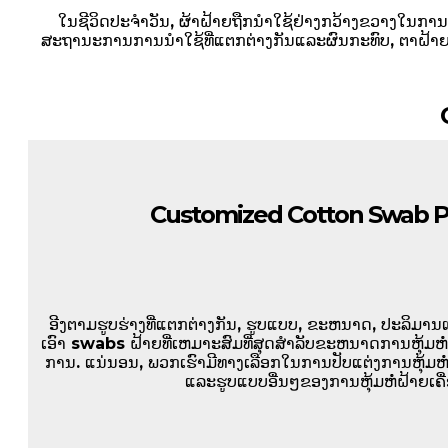
ໃນຊີວິດປະຈໍາວັນ, ຜ້າຝ້າຍຖືກນໍາໃຊ້ຢ່າງກວ້າງຂວາງໃນກ
ສະຖານະການການນໍາໃຊ້ທີ່ແຕກຕ່າງກັນແລະຜົນກະທົບ, ຕາຝ້າຍ
Customized Cotton Swab 
ອີງຕາມຮູບຮ່າງທີ່ແຕກຕ່າງກັນ, ຮູບແບບ, ຂະຫນາດ, ປະລິມານ
ເອົາ swabs ຝ້າຍທີ່ເຫມາະສົມທີ່ສຸດສໍາລັບຂະຫນາດການຫຸ້ມຫໍ
ການ. ແນ່ນອນ, ພວກເຮົາມີທາງເລືອກໃນການປັບແຕ່ງການຫຸ້ມຫໍ່, 
ແລະຮູບແບບອື່ນໆຂອງການຫຸ້ມຫໍ່ຝ້າຍເຄື່