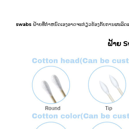
swabs ຝ້າຍທີ່ກໍາຫນົດເອງອາດຈະກ່ຽວຂ້ອງກັບການຜະລິດແລະເຕ
ຝ້າຍ S