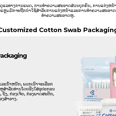
ານດູແລທາງການແພດ, ການທໍາຄວາມສະອາດສ່ວນບຸກຄົນ, ການແຕ່ງຫນ້າ,
ແຫຼມມັກຈະຖືກນໍາໃຊ້ສໍາລັບການແຕ່ງຫນ້າແລະການທໍາຄວາມສະອາດເຄື
ທໍາຄວາມສະອາດຫູ.
Customized Cotton Swab Packagin
Packaging
ແລະນ້ໍາຫນັກ, ພວກເຮົາຈະເລືອກ
່ຫູສໍາລັບທ່ານໂດຍອີງໃສ່ອຸປະກອນ
ຖົງ, ກ່ອງເຈ້ຍ, ກ່ອງພາດສະຕິກ,
ອງສໍາອາງ.