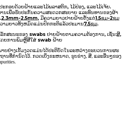
ວປະກອບດ້ວຍຝ້າຍແລະໄມ້ພລາສຕິກ, ໄມ້ປ່ອງ, ແລະໄມ້ເຈ້ຍ.
ທົນທານເພື່ອຮັບປະກັນຄວາມສະດວກສະບາຍ ແລະທົນທານຂອງຜ້າ
.
2.3mm-2.5mm
, ມີຄວາມຍາວປາຍຝ້າຍຕັ້ງແຕ່
1.5ຊມ-2ຊມ
ຄວາມຍາວທັງຫມົດແມ່ນປົກກະຕິແລ້ວປະມານ
7.5ຊມ
.
ັກສະນະຂອງ swabs ປາຍຝ້າຍຕາມຄວາມຕ້ອງການ, ເຊັ່ນ:
ສີ,
້ໂດຍການພິມຫຼືສີໃສ່ swab ຝ້າຍ
າບ​ຢ່າງ​ເຂັ້ມ​ງວດ​ແມ່ນ​ໄດ້​ປະ​ຕິ​ບັດ​ໃນ​ລະ​ຫວ່າງ​ຂະ​ບວນ​ການ​ຜະ​
ຕະ​ຖານ​ທີ່​ກໍາ​ນົດ​ໄວ້​. ກວດເບິ່ງຂະຫນາດ, ຮູບຮ່າງ, ສີ, ແລະອື່ນໆຂອງ
purities.