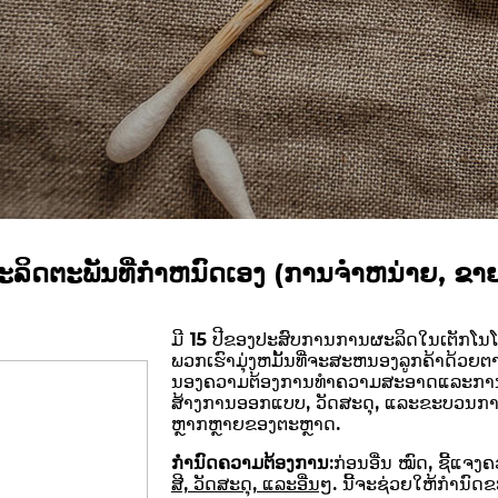
ະລິດຕະພັນທີ່ກໍາຫນົດເອງ (ການຈໍາຫນ່າຍ, ຂາຍ
ມີ 15 ປີຂອງປະສົບການການຜະລິດໃນເຕັກໂນໂ
ພວກເຮົາມຸ່ງຫມັ້ນທີ່ຈະສະຫນອງລູກຄ້າດ້ວຍຕ
ນອງຄວາມຕ້ອງການທໍາຄວາມສະອາດແລະການດູແ
ສ້າງການອອກແບບ, ວັດສະດຸ, ແລະຂະບວນກາ
ຫຼາກຫຼາຍຂອງຕະຫຼາດ.
ກໍານົດຄວາມຕ້ອງການ:
ກ່ອນອື່ນ ໝົດ, ຊີ້ແຈ
ສີ, ວັດສະດຸ, ແລະອື່ນໆ
. ນີ້ຈະຊ່ວຍໃຫ້ກໍານົ