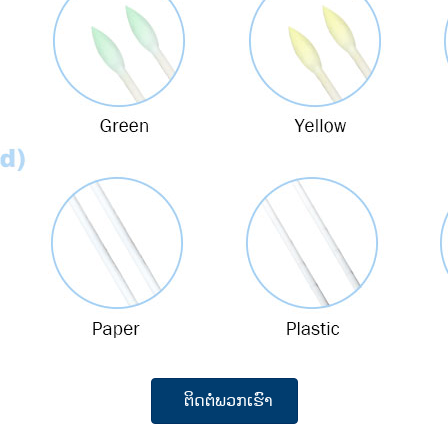
ຕິດຕໍ່ພວກເຮົາ