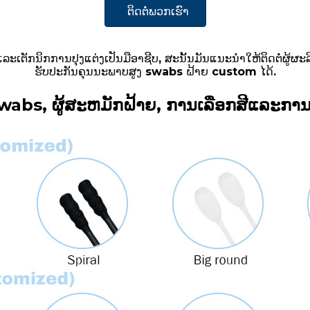
ຕິດຕໍ່ພວກເຮົາ
ັກນິກການປຸງແຕ່ງເປັນມືອາຊີບ, ສະນັ້ນມັນແນະນໍາໃຫ້ຕິດຕໍ່ຜູ້ຜະລິດ 
ຮັບປະກັນຄຸນນະພາບສູງ swabs ຝ້າຍ custom ໄດ້.
wabs, ຜູ້ສະຫມັກຝ້າຍ, ການເລືອກສີແລະການ