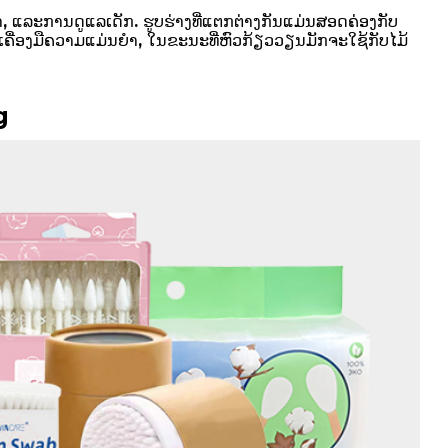
 ແລະການດູແລເດັກ. ຮູບຮ່າງທີ່ແຕກຕ່າງກັນແມ່ນສອດຄ່ອງກັບ
່ອງມືຄວາມແມ່ນຍໍາ, ໃນຂະນະທີ່ຫົວກ້ຽວວຽນມັກຈະໃຊ້ກັບໄມ້
g