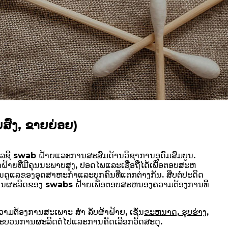
ສົ່ງ, ຂາຍຍ່ອຍ)
ລຊີ swab ຝ້າຍແລະການສະສົມດ້ານວິຊາການອຸດົມສົມບູນ.
າຝ້າຍທີ່ມີຄຸນນະພາບສູງ, ປອດໄພແລະເຊື່ອຖືໄດ້ເພື່ອຕອບສະຫ
ລຂອງອຸດສາຫະກໍາແລະບຸກຄົນທີ່ແຕກຕ່າງກັນ. ສືບຕໍ່ປະດິດ
ນຜະລິດຂອງ swabs ຝ້າຍເພື່ອຕອບສະຫນອງຄວາມຕ້ອງການທີ່
ງຄວາມຕ້ອງການສະເພາະ ສຳ ລັບຜ້າຝ້າຍ, ເຊັ່ນ
ຂະຫນາດ, ຮູບຮ່າງ,
ດຂະບວນການຜະລິດຕໍ່ໄປແລະການຄັດເລືອກວັດສະດຸ.