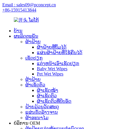
Email : sales09@pconcept.cn
+86-15915413844
ບ້ານ
ຜະລິດຕະພັນ
ຜ້າຝ້າຍ
ຜ້າຝ້າຍທີ່ຖິ້ມໄດ້
ແຜ່ນຜ້າຝ້າຍທີ່ໃຊ້ຄືນໄດ້
ເຊັດປຽກ
ແຕ່ງຫນ້າເອົາເຊັດປຽກ
Baby Wet Wipes
Pet Wet Wipes
ຜ້າຝ້າຍ
ຜ້າເຊັດຕົວ
ຜ້າເຊັດໜ້າ
ຜ້າເຊັດຕົວ
ຜ້າເຊັດຕົວທີ່ບີບອັດ
ຝ້າຍມ້ວນວັດສະດຸ
ແຜ່ນຂັດລ້າງຈານ
ຜ້າອະນາໄມ
ບໍລິການ OEM
ຜ້າຝ້າຍແຕ່ງໜ້າແບບກຳນົດເອງ