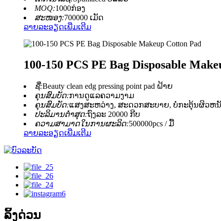
MOQ:
1000ກ່ອງ
ສະໜອງ:
700000 ເມັດ
ລາຍລະອຽດເພີ່ມເຕີມ
100-150 PCS PE Bag Disposable Make
ຊື່:
Beauty clean edg pressing point pad ຝ້າຍ
ຄຸນສົມບັດ:
ການດູແລຄວາມງາມ
ຄຸນສົມບັດ:
ແສງສະຫວ່າງ, ສະດວກສະບາຍ, ບໍ່ກະຕຸ້ນຜິວຫນັງ
ປະລິມານຕໍ່າສຸດ:
ຖົງລະ 20000 ກີບ
ຄວາມສາມາດໃນການຜະລິດ:
500000pcs / ມື້
ລາຍລະອຽດເພີ່ມເຕີມ
ລິ້ງດ່ວນ