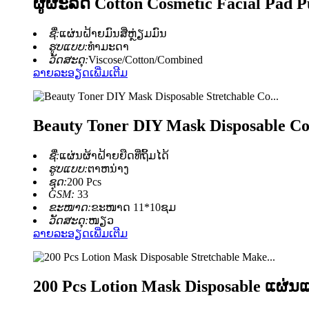
ຜູ້ຜະລິດ Cotton Cosmetic Facial Pad 
ຊື່:
ແຜ່ນຝ້າຍມົນສີ່ຫຼ່ຽມມົນ
ຮູບແບບ:
ທຳມະດາ
ວັດສະດຸ:
Viscose/Cotton/Combined
ລາຍລະອຽດເພີ່ມເຕີມ
Beauty Toner DIY Mask Disposable Co
ຊື່:
ແຜ່ນຜ້າຝ້າຍຍືດທີ່ຖິ້ມໄດ້
ຮູບແບບ:
ຕາຫນ່າງ
ຊຸດ:
200 Pcs
GSM:
33
ຂະໜາດ:
ຂະໜາດ 11*10ຊມ
ວັດສະດຸ:
ໜຽວ
ລາຍລະອຽດເພີ່ມເຕີມ
200 Pcs Lotion Mask Disposable ແຜ່ນແ