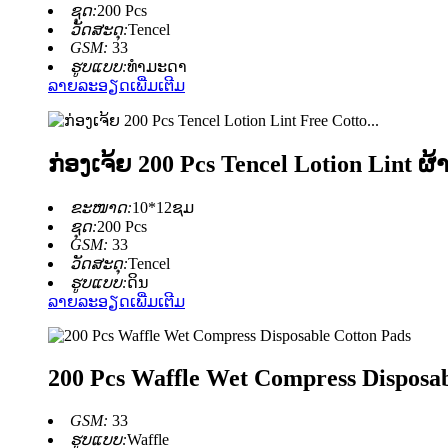
ຊຸດ:
200 Pcs
ວັດສະດຸ:
Tencel
GSM:
33
ຮູບແບບ:
ທຳມະດາ
ລາຍລະອຽດເພີ່ມເຕີມ
ກ່ອງເຈ້ຍ 200 Pcs Tencel Lotion Lint ຜ້
ຂະໜາດ:
10*12ຊມ
ຊຸດ:
200 Pcs
GSM:
33
ວັດສະດຸ:
Tencel
ຮູບແບບ:
ດິນ
ລາຍລະອຽດເພີ່ມເຕີມ
200 Pcs Waffle Wet Compress Disposab
GSM:
33
ຮູບແບບ:
Waffle