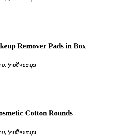
akeup Remover Pads in Box
ຍ, ງ່າຍທີ່ຈະຫມຸນ
Cosmetic Cotton Rounds
ຍ, ງ່າຍທີ່ຈະຫມຸນ