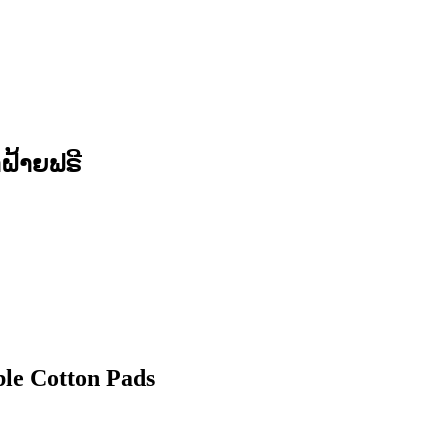
າຝ້າຍຟຣີ
le Cotton Pads