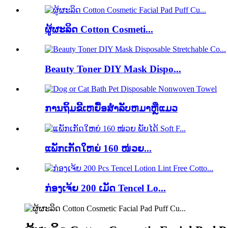
ຜູ້ຜະລິດ Cotton Cosmeti...
Beauty Toner DIY Mask Dispo...
ການຖິ້ມຂີ້ເຫຍື້ອສໍາລັບຫມາຫຼືແມວ
ແພັກເກັດໃຫຍ່ 160 ໜ່ວຍ...
ກ່ອງເຈ້ຍ 200 ເມັດ Tencel Lo...