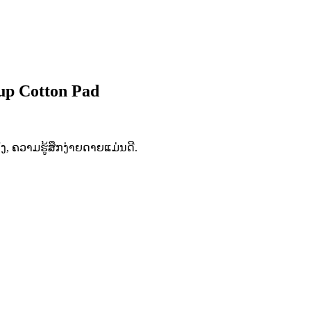
up Cotton Pad
, ຄວາມຮູ້ສຶກງ່າຍດາຍແມ່ນດີ.