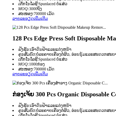
ເຕັກໂນໂລຊີ:
Spunlaced ບໍ່ແສ່ວ
MOQ:
3000ຖົງ
ສະໜອງ:
700000 ເມັດ
ລາຍລະອຽດເພີ່ມເຕີມ
128 Pcs Edge Press Soft Disposable M
ຟັງຊັນ:
ເອົາດິນຟ້າແລະແຕ່ງຫນ້າ
ຄຸນສົມບັດ:
ບໍ່ລະຄາຍເຄືອງຕໍ່ຜິວ, ອ່ອນນຸ້ມແລະສະດວກສະບາ
ເຕັກໂນໂລຊີ:
Spunlaced ບໍ່ແສ່ວ
MOQ:
1000ກ່ອງ
ສະໜອງ:
700000 ເມັດ
ລາຍລະອຽດເພີ່ມເຕີມ
ກ່ອງເຈ້ຍ 300 Pcs Organic Disposable 
ຟັງຊັນ:
ເອົາດິນຟ້າແລະແຕ່ງຫນ້າ
ຄຸນສົມບັດ:
ບໍ່ລະຄາຍເຄືອງຕໍ່ຜິວ, ອ່ອນນຸ້ມແລະສະດວກສະບາ
ເຕັກໂນໂລຊີ:
Spunlaced ບໍ່ແສ່ວ