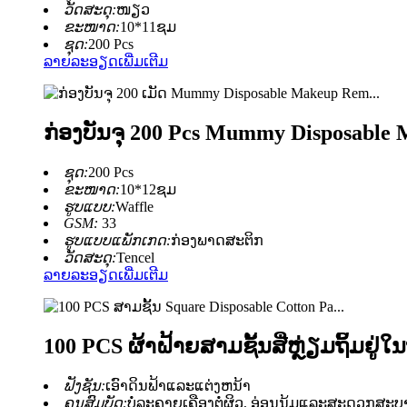
ວັດສະດຸ:
ໜຽວ
ຂະໜາດ:
10*11ຊມ
ຊຸດ:
200 Pcs
ລາຍລະອຽດເພີ່ມເຕີມ
ກ່ອງບັນຈຸ 200 Pcs Mummy Disposable
ຊຸດ:
200 Pcs
ຂະໜາດ:
10*12ຊມ
ຮູບແບບ:
Waffle
GSM:
33
ຮູບແບບແພັກເກດ:
ກ່ອງພາດສະຕິກ
ວັດສະດຸ:
Tencel
ລາຍລະອຽດເພີ່ມເຕີມ
100 PCS ຜ້າຝ້າຍສາມຊັ້ນສີ່ຫຼ່ຽມຖິ້ມຢູ່ໃນ
ຟັງຊັນ:
ເອົາດິນຟ້າແລະແຕ່ງຫນ້າ
ຄຸນສົມບັດ:
ບໍ່ລະຄາຍເຄືອງຕໍ່ຜິວ, ອ່ອນນຸ້ມແລະສະດວກສະບາ