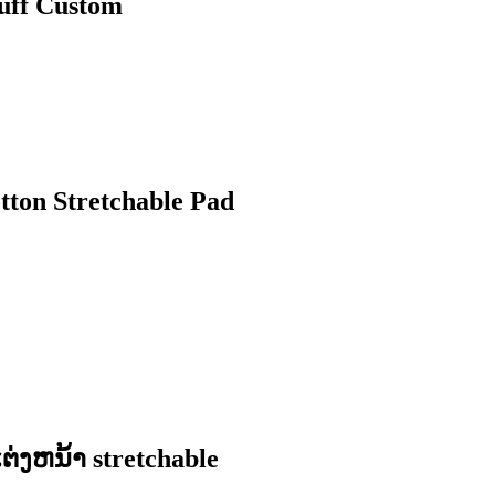
Puff Custom
tton Stretchable Pad
ຕ່ງຫນ້າ stretchable