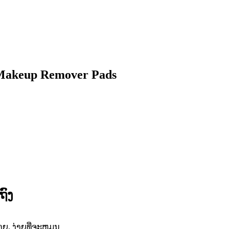
 Makeup Remover Pads
ຖົງ
ຍ, ງ່າຍທີ່ຈະຫມຸນ