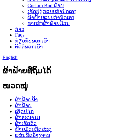
Custom Bud ຝ້າຍ
ເຊັດປຽກແບບກຳນົດເອງ
ຜ້າຝ້າຍແບບກຳນົດເອງ
ຂາຍສົ່ງຜ້າຝ້າຍມ້ວນ
ຂ່າວ
Faqs
ກ່ຽວກັບພວກເຮົາ
ຕິດຕໍ່ພວກເຮົາ
English
ຜ້າຝ້າຍທີ່ຖິ້ມໄດ້
ໝວດໝູ່
ຜ້າຝ້າຍຟ້າ
ຜ້າຝ້າຍ
ເຊັດປຽກ
ຜ້າອະນາໄມ
ຜ້າເຊັດຕົວ
ຝ້າຍມ້ວນວັດສະດຸ
ແຜ່ນຂັດລ້າງຈານ