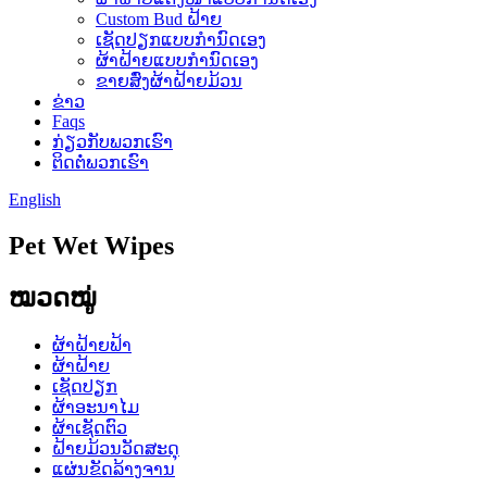
Custom Bud ຝ້າຍ
ເຊັດປຽກແບບກຳນົດເອງ
ຜ້າຝ້າຍແບບກຳນົດເອງ
ຂາຍສົ່ງຜ້າຝ້າຍມ້ວນ
ຂ່າວ
Faqs
ກ່ຽວກັບພວກເຮົາ
ຕິດຕໍ່ພວກເຮົາ
English
Pet Wet Wipes
ໝວດໝູ່
ຜ້າຝ້າຍຟ້າ
ຜ້າຝ້າຍ
ເຊັດປຽກ
ຜ້າອະນາໄມ
ຜ້າເຊັດຕົວ
ຝ້າຍມ້ວນວັດສະດຸ
ແຜ່ນຂັດລ້າງຈານ