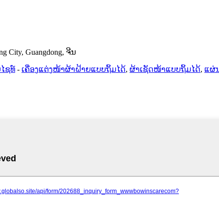
ang City, Guangdong, ຈີນ
ໄຊທ໌
-
ເຄື່ອງແຕ່ງໜ້າຜ້າຝ້າຍແບບຖິ້ມໄດ້
,
ຜ້າເຊັດໜ້າແບບຖິ້ມໄດ້
,
ແຜ່