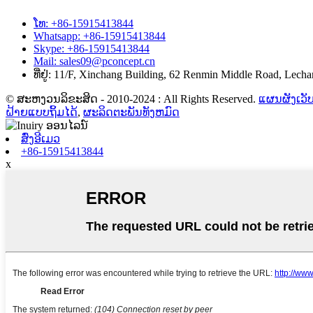
ໂທ: +86-15915413844
Whatsapp: +86-15915413844
Skype: +86-15915413844
Mail: sales09@pconcept.cn
ທີ່ຢູ່: 11/F, Xinchang Building, 62 Renmin Middle Road, Lech
© ສະຫງວນລິຂະສິດ - 2010-2024 : All Rights Reserved.
ແຜນຜັງເວັບ
ຝ້າຍແບບຖິ້ມໄດ້
,
ຜະລິດຕະພັນທັງຫມົດ
ສົ່ງອີເມວ
+86-15915413844
x