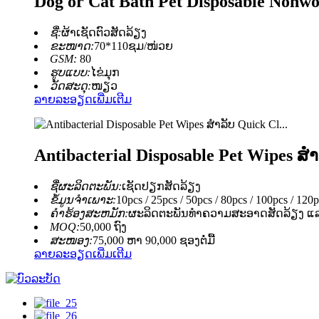
Dog or Cat Bath Pet Disposable Nonw
ຊື່:
ຜ້າເຊັດຕົວສັດລ້ຽງ
ຂະໜາດ:
70*110ຊມ/ໜ່ວຍ
GSM:
80
ຮູບແບບ:
ໄຂ່ມຸກ
ວັດສະດຸ:
ໜຽວ
ລາຍລະອຽດເພີ່ມເຕີມ
Antibacterial Disposable Pet Wipes
ຊື່ຜະລິດຕະພັນ:
ເຊັດປຽກສັດລ້ຽງ
ຂໍ້ມູນຈໍາເພາະ:
10pcs / 25pcs / 50pcs / 80pcs / 100pcs / 1
ຄໍາຮ້ອງສະຫມັກ:
ຜະລິດຕະພັນທຳຄວາມສະອາດສັດລ້ຽງ ແລ
MOQ:
50,000 ຖົງ
ສະໜອງ:
75,000 ຫາ 90,000 ຊອງຕໍ່ມື້
ລາຍລະອຽດເພີ່ມເຕີມ