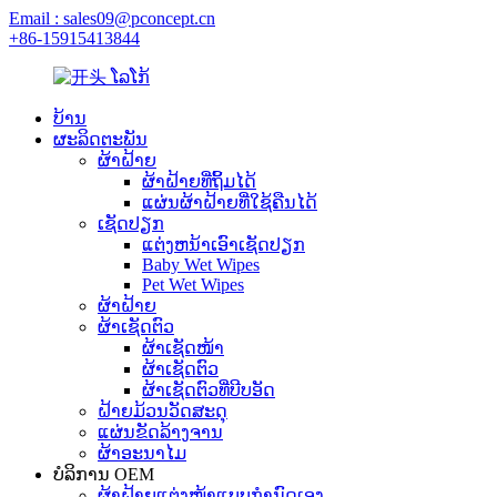
Email : sales09@pconcept.cn
+86-15915413844
ບ້ານ
ຜະລິດຕະພັນ
ຜ້າຝ້າຍ
ຜ້າຝ້າຍທີ່ຖິ້ມໄດ້
ແຜ່ນຜ້າຝ້າຍທີ່ໃຊ້ຄືນໄດ້
ເຊັດປຽກ
ແຕ່ງຫນ້າເອົາເຊັດປຽກ
Baby Wet Wipes
Pet Wet Wipes
ຜ້າຝ້າຍ
ຜ້າເຊັດຕົວ
ຜ້າເຊັດໜ້າ
ຜ້າເຊັດຕົວ
ຜ້າເຊັດຕົວທີ່ບີບອັດ
ຝ້າຍມ້ວນວັດສະດຸ
ແຜ່ນຂັດລ້າງຈານ
ຜ້າອະນາໄມ
ບໍລິການ OEM
ຜ້າຝ້າຍແຕ່ງໜ້າແບບກຳນົດເອງ