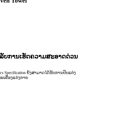
oven Towel
 ສໍາລັບການເຮັດຄວາມສະອາດດ່ວນ
20pcs Specification ຍັງສາມາດໄດ້ຮັບການປັບແຕ່ງ
ະເຄື່ອງແຕ່ງກາຍ