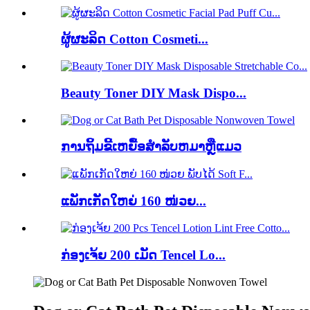
ຜູ້ຜະລິດ Cotton Cosmeti...
Beauty Toner DIY Mask Dispo...
ການຖິ້ມຂີ້ເຫຍື້ອສໍາລັບຫມາຫຼືແມວ
ແພັກເກັດໃຫຍ່ 160 ໜ່ວຍ...
ກ່ອງເຈ້ຍ 200 ເມັດ Tencel Lo...