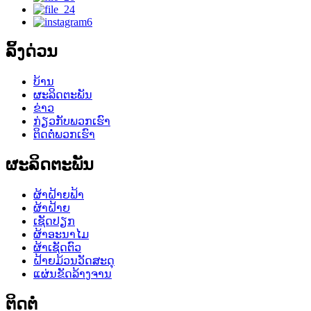
ລິ້ງດ່ວນ
ບ້ານ
ຜະລິດຕະພັນ
ຂ່າວ
ກ່ຽວກັບພວກເຮົາ
ຕິດຕໍ່ພວກເຮົາ
ຜະລິດຕະພັນ
ຜ້າຝ້າຍຟ້າ
ຜ້າຝ້າຍ
ເຊັດປຽກ
ຜ້າອະນາໄມ
ຜ້າເຊັດຕົວ
ຝ້າຍມ້ວນວັດສະດຸ
ແຜ່ນຂັດລ້າງຈານ
ຕິດຕໍ່