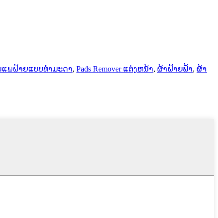
ນແພຝ້າຍແບບທຳມະດາ
,
Pads Remover ແຕ່ງຫນ້າ
,
ຜ້າຝ້າຍຟ້າ
,
ຜ້າ