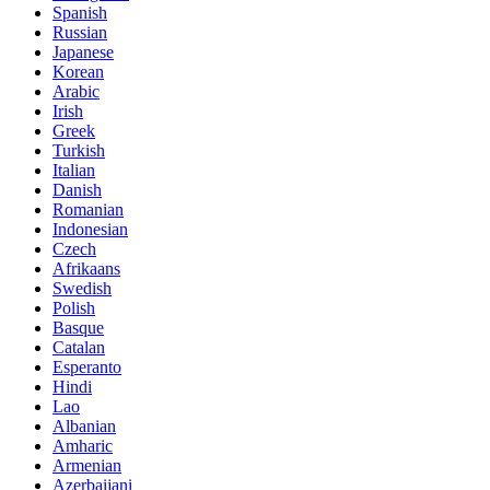
Spanish
Russian
Japanese
Korean
Arabic
Irish
Greek
Turkish
Italian
Danish
Romanian
Indonesian
Czech
Afrikaans
Swedish
Polish
Basque
Catalan
Esperanto
Hindi
Lao
Albanian
Amharic
Armenian
Azerbaijani