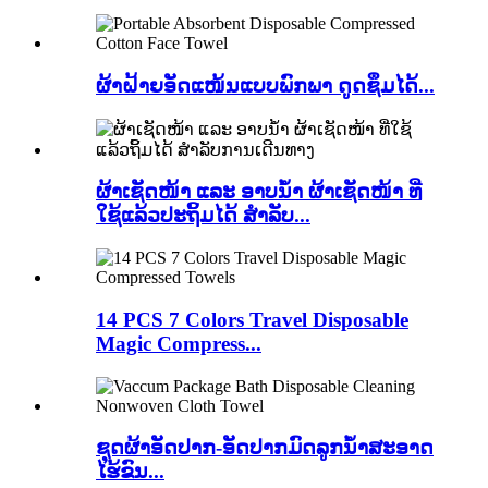
ຜ້າຝ້າຍອັດແໜ້ນແບບພົກພາ ດູດຊຶມໄດ້...
ຜ້າເຊັດໜ້າ ແລະ ອາບນ້ຳ ຜ້າເຊັດໜ້າ ທີ່
ໃຊ້ແລ້ວປະຖິ້ມໄດ້ ສຳລັບ...
14 PCS 7 Colors Travel Disposable
Magic Compress...
ຊຸດຜ້າອັດປາກ-ອັດປາກມົດລູກນໍ້າສະອາດ
ໄຮ້ຂົນ...