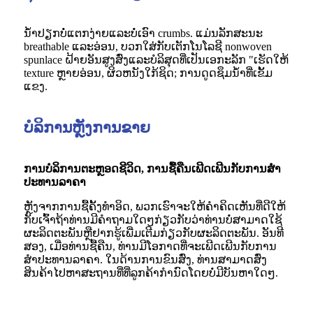
ນ້ໍາປຽກບໍ່ແຕກງ່າຍແລະບໍ່ເອົາ crumbs. ແມ່ນລັກສະນະ
breathable ແລະອ່ອນ, ບວກໃສ່ກັບເຕັກໂນໂລຊີ nonwoven
spunlace ຝ້າຍອັນສູງສົ່ງແລະບໍລິສຸດທີ່ເປັນເອກະລັກ "ເຮັດໃຫ້
texture ຫຼາຍອ່ອນ, ຜິວຫນັງໃກ້ຊິດ; ການດູດຊຶມນ້ໍາທີ່ເຂັ້ມ
ແຂງ.
ບໍລິການຫຼັງການຂາຍ
ການບໍລິການຕະຫຼອດຊີວິດ, ການຊື້ຄືນເພີດເພີນກັບການສໍາ
ປະທານລາຄາ
ຫຼັງຈາກການຊື້ຄັ້ງທໍາອິດ, ພວກເຮົາຈະໃຫ້ຄໍາຄິດເຫັນທີ່ດີໃຫ້
ກັບເຈົ້າຖ້າທ່ານມີຄໍາຖາມໃດໆກ່ຽວກັບວ່າທ່ານບໍ່ສາມາດໃຊ້
ຜະລິດຕະພັນຫຼືຢາກຮູ້ເພີ່ມເຕີມກ່ຽວກັບຜະລິດຕະພັນ. ອັນທີ
ສອງ, ເມື່ອທ່ານຊື້ຄືນ, ທ່ານມີໂອກາດທີ່ຈະເພີດເພີນກັບການ
ສໍາປະທານລາຄາ. ໃນດ້ານການຂົນສົ່ງ, ທ່ານສາມາດສົ່ງ
ສິນຄ້າໄປຫາສະຖານທີ່ທີ່ລູກຄ້າກໍານົດໂດຍບໍ່ມີບັນຫາໃດໆ.