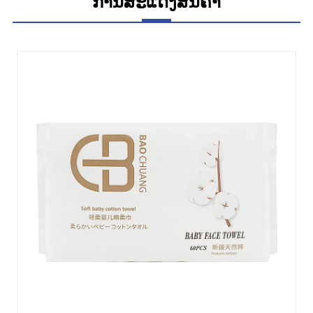
ການສະແດງສິນຄ້າ