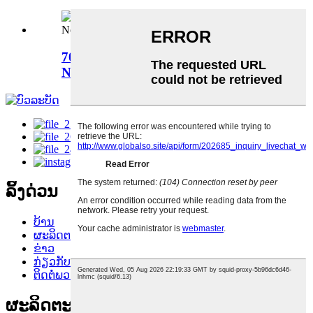
70*140CM ໂຮງແຮມການເດີນທາງ
Nonwoven Disposable Bath ...
ລິ້ງດ່ວນ
ບ້ານ
ຜະລິດຕະພັນ
ຂ່າວ
ກ່ຽວກັບພວກເຮົາ
ຕິດຕໍ່ພວກເຮົາ
ຜະລິດຕະພັນ