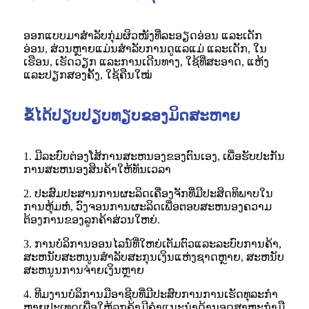
ອອກແບບມາສຳລັບກຸ່ມຜິວໜັງທີ່ລະອຽດອ່ອນ ແລະເດັກ
ອ່ອນ, ສ່ວນຫຼາຍແມ່ນສຳລັບການດູແລແມ່ ແລະເດັກ, ໃນ
ເຮືອນ, ເຮັດວຽກ ແລະການເດີນທາງ, ໃຊ້ທີ່ສະອາດ, ແຫ້ງ
ແລະປຽກສອງຄັ້ງ, ໃຊ້ຄືນໃໝ່
ຂໍ້ໄດ້ປຽບປຽບທຽບຂອງມິດສະຫາຍ
1. ມີລະບົບຕ່ອງໂສ້ການສະຫນອງຂອງຕົນເອງ, ເພື່ອຮັບປະກັນ
ການສະຫນອງສິນຄ້າໃຫ້ທັນເວລາ
2. ປະສົມປະສານການຜະລິດເຄື່ອງຈັກທີ່ມີປະສິດທິພາບໃນ
ການຫຸ້ມຫໍ່, ວົງຈອນການຜະລິດເພື່ອຕອບສະຫນອງຄວາມ
ຕ້ອງການຂອງລູກຄ້າສ່ວນໃຫຍ່.
3. ການບໍລິການອອນໄລນ໌ທີ່ໃຫຍ່ເຕັມຕົວແລະລະບົບການຄ້າ,
ສະຫນັບສະຫນູນສໍາລັບສະກຸນເງິນແຫ່ງຊາດຫຼາຍ, ສະຫນັບ
ສະຫນູນການຈ່າຍເງິນຫຼາຍ
4. ທີມງານບໍລິການມືອາຊີບທີ່ມີປະສົບການການເຮັດທຸລະກໍາ
ຫຼາຍປະເທດເພື່ອໃຫ້ລູກຄ້າມີຄໍາແນະນໍາດ້ານອຸດສາຫະກໍາມື