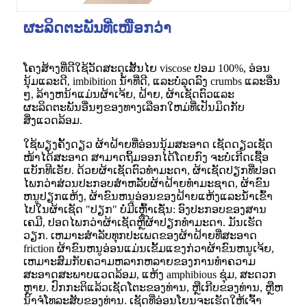
ຜະລິດຕະພັນທີ່ເໜືອກວ່າ
ໂຄງສ້າງທີ່ດີໃຊ້ວັດສະດຸເສັ້ນໄຍ viscose ປອມ 100%, ອ່ອນ
ນຸ້ມແລະດີ, imbibition ນ້ໍາທີ່ດີ, ແລະບໍ່ລຸດລົງ crumbs ແລະອື່ນ
ໆ, ລ້າງຫນ້າແມ່ນຜ້າເຈ້ຍ, ຝ້າຍ, ຜ້າເຊັດຕົວແລະ
ຜະລິດຕະພັນອື່ນໆຂອງທາງເລືອກໃຫມ່ທີ່ເປັນມິດກັບ
ສິ່ງແວດລ້ອມ.
ໃຊ້ພຽງຄັ້ງດຽວ ຜ້າຝ້າຍທີ່ອ່ອນນຸ້ມສະອາດ ເຊັດດຽວເຊັດ
ໜ້າໄດ້ສະອາດ ສາມາດຖິ້ມອອກໄດ້ໂດຍກົງ ຈະບໍ່ເກີດເຊື້ອ
ແບັກທີເຣັຍ. ດ້ວຍຜ້າເຊັດຕົວທໍາມະດາ, ຜ້າເຊັດປຽກທີ່ປອດ
ໄພກວ່າສ່ວນປະກອບສໍາຫລັບຜ້າຝ້າຍທໍາມະຊາດ, ຜ້າຂົນ
ຫນູປຽກແຫ້ງ, ຜ້າຂົນຫນູອ່ອນຂອງຝ້າຍແຫ້ງແລະນ້ໍາເຂົ້າ
ໄປໃນຜ້າເຊັດ "ປຽກ" ບໍ່ມີເຫຼົ້າເຊັ່ນ: ອົງປະກອບຂອງສານ
ເຄມີ, ປອດໄພກວ່າຜ້າເຊັດຫຼືຜ້າປຽກທໍາມະດາ. ມັນເຮັດ
ວຽກ. ເຫມາະສໍາລັບທຸກປະເພດຂອງຜ້າຝ້າຍທີ່ສະອາດ
friction ຜ້າຂົນຫນູອ່ອນແມ່ນເຂັ້ມແຂງກ່ວາຜ້າຂົນຫນູເຈ້ຍ,
ເຫມາະສົມກັບຄວາມຫລາກຫລາຍຂອງການທໍາຄວາມ
ສະອາດສະພາບແວດລ້ອມ, ແຫ້ງ amphibious ຊຸ່ມ, ສະດວກ
ຫຼາຍ. ປົກກະຕິແລ້ວເຊັດໂຕະຂອງທ່ານ, ຫຼືເກີບຂອງທ່ານ, ຫຼືຫ
ນ້າຈໍໂທລະສັບຂອງທ່ານ. ເຊັດທີ່ອ່ອນໂຍນຈະເຮັດໃຫ້ເຈົ້າ