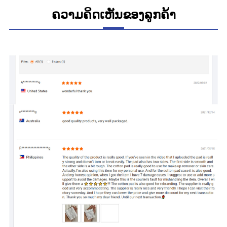
ຄວາມຄິດເຫັນຂອງລູກຄ້າ