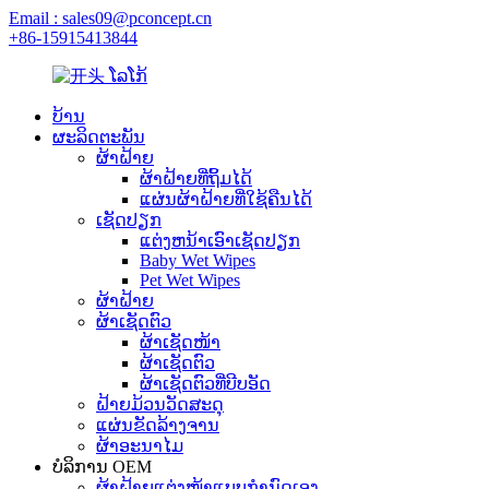
Email : sales09@pconcept.cn
+86-15915413844
ບ້ານ
ຜະລິດຕະພັນ
ຜ້າຝ້າຍ
ຜ້າຝ້າຍທີ່ຖິ້ມໄດ້
ແຜ່ນຜ້າຝ້າຍທີ່ໃຊ້ຄືນໄດ້
ເຊັດປຽກ
ແຕ່ງຫນ້າເອົາເຊັດປຽກ
Baby Wet Wipes
Pet Wet Wipes
ຜ້າຝ້າຍ
ຜ້າເຊັດຕົວ
ຜ້າເຊັດໜ້າ
ຜ້າເຊັດຕົວ
ຜ້າເຊັດຕົວທີ່ບີບອັດ
ຝ້າຍມ້ວນວັດສະດຸ
ແຜ່ນຂັດລ້າງຈານ
ຜ້າອະນາໄມ
ບໍລິການ OEM
ຜ້າຝ້າຍແຕ່ງໜ້າແບບກຳນົດເອງ