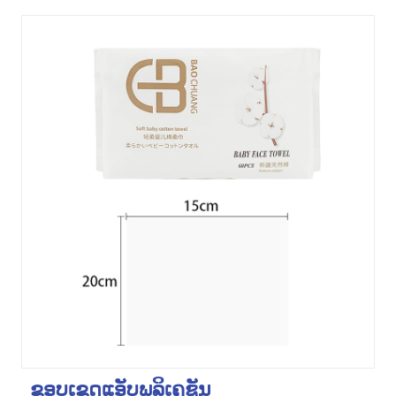
ຂອບເຂດແອັບພລິເຄຊັນ