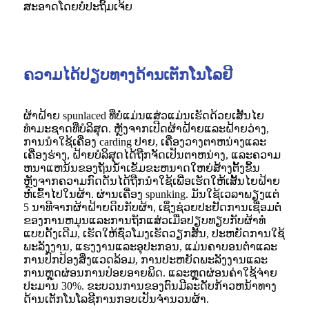
ສະອາດໂດຍບໍ່ປະຖິ້ມເຈ້ຍ
ຄວາມໄດ້ປຽບທາງດ້ານເຕັກໂນໂລຢີ
ຜ້າຝ້າຍ spunlaced ທີ່ບໍ່ແມ່ນແສ່ວແມ່ນເຮັດດ້ວຍເສັ້ນໄຍ
ທໍາມະຊາດທີ່ບໍລິສຸດ. ຫຼັງຈາກເປີດຜ້າຝ້າຍແລະຝ້າຍວ່າງ,
ການນໍາໃຊ້ເຄື່ອງ carding ປາຍ, ເຄື່ອງວາງຕາຫນ່າງແລະ
ເຄື່ອງຮ່າງ, ຝ້າຍບໍລິສຸດໄດ້ຖືກຈັດເປັນຕາຫນ່າງ, ແລະຄວາມ
ຫນາແຫນ້ນຂອງຖັນນ້ໍາເຂັມຂະຫນາດໃຫຍ່ສ້າງຕັ້ງຂຶ້ນ
ຫຼັງຈາກຄວາມກົດດັນໄດ້ຖືກນໍາໃຊ້ເພື່ອເຮັດໃຫ້ເສັ້ນໄຍຝ້າຍ
ຫໍ່ເຂົ້າໄປໃນຜ້າ. ຜ່ານເຄື່ອງ spunking. ມັນໃຊ້ເວລາພຽງແຕ່
5 ນາທີຈາກຜ້າຝ້າຍດິບກັບຜ້າ, ເຊິ່ງຊ່ວຍປະຢັດການເຊື່ອມຕໍ່
ຂອງການຫມຸນແລະການຖັກແສ່ວເມື່ອປຽບທຽບກັບຜ້າທໍ
ແບບດັ້ງເດີມ, ເຮັດໃຫ້ຊົ່ວໂມງເຮັດວຽກສັ້ນ, ປະຫຍັດການໃຊ້
ພະລັງງານ, ແຮງງານແລະອຸປະກອນ, ແມ່ນຄາບອນຕ່ໍາແລະ
ການປົກປ້ອງສິ່ງແວດລ້ອມ, ການປະຫຍັດພະລັງງານແລະ
ການຫຼຸດຜ່ອນການປ່ອຍອາຍພິດ. ແລະຫຼຸດຜ່ອນຄ່າໃຊ້ຈ່າຍ
ປະມານ 30%. ຂະບວນການຂອງຕົນມີລະດັບກ້າວຫນ້າທາງ
ດ້ານເຕັກໂນໂລຊີການກອບເປັນຈໍານວນຜ້າ.