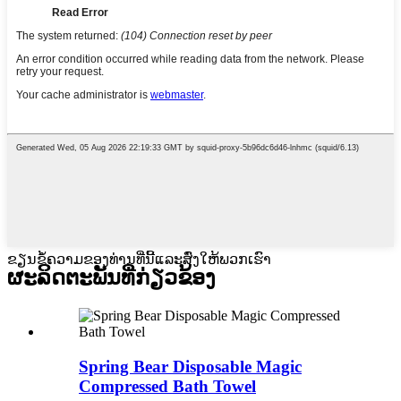
ຂຽນຂໍ້ຄວາມຂອງທ່ານທີ່ນີ້ແລະສົ່ງໃຫ້ພວກເຮົາ
ຜະລິດຕະພັນທີ່ກ່ຽວຂ້ອງ
Spring Bear Disposable Magic
Compressed Bath Towel