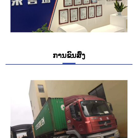
ການຂົນສົ່ງ