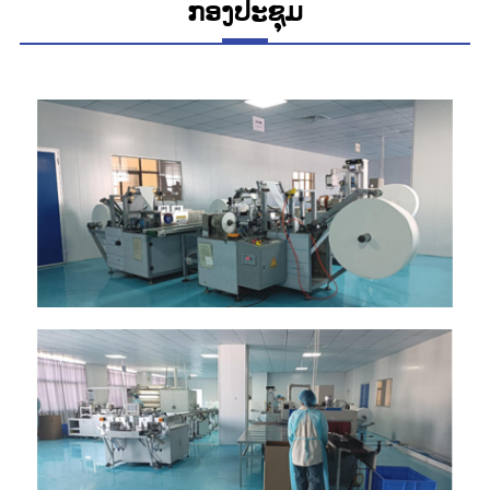
ກອງປະຊຸມ