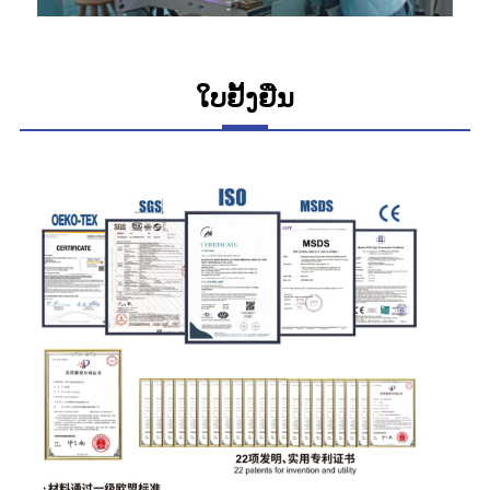
ໃບຢັ້ງຢືນ