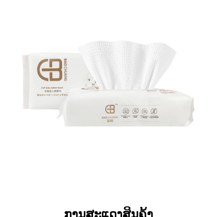
ການສະແດງສິນຄ້າ