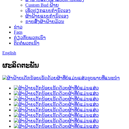
Custom Bud ຝ້າຍ
ເຊັດປຽກແບບກຳນົດເອງ
ຜ້າຝ້າຍແບບກຳນົດເອງ
ຂາຍສົ່ງຜ້າຝ້າຍມ້ວນ
ຂ່າວ
Faqs
ກ່ຽວກັບພວກເຮົາ
ຕິດຕໍ່ພວກເຮົາ
English
ຜະ​ລິດ​ຕະ​ພັນ