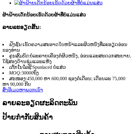
ຜ້າຝ້າຍເດັກນ້ອຍເຮັດດ້ວຍຜ້າທີ່ບໍ່ແມ່ນແສ່ວ
ລາຍ​ລະ​ອຽດ​ສັ້ນ​:
ຟັງຊັນ:
ເຮັດຄວາມສະອາດໃບຫນ້າແລະຜິວຫນັງທີ່ລະອຽດອ່ອນ
ຂອງທ່ານ
ຄຸນສົມບັດ:
ບໍ່ລະຄາຍເຄືອງຕໍ່ຜິວຫນັງ, ອ່ອນແລະສະດວກສະບາຍ,
ໃຊ້ສອງດ້ານຊຸ່ມແລະແຫ້ງ
ເຕັກໂນໂລຊີ:
Spunlaced ບໍ່ແສ່ວ
MOQ:
30000ຖົງ
ສະໜອງ:
450,000 ຫາ 600,000 ຊອງຕໍ່ເດືອນ; ເດືອນລະ 75,000
ຫາ 90,000 ກີບ
ສົ່ງອີເມວຫາພວກເຮົາ
ລາຍລະອຽດຜະລິດຕະພັນ
ປ້າຍກຳກັບສິນຄ້າ