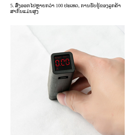
5. ສົ່ງອອກໄປຫຼາຍກວ່າ 100 ປະເທດ, ການຮັບຮູ້ຂອງລູກຄ້າ
ສາກົນແມ່ນສູງ