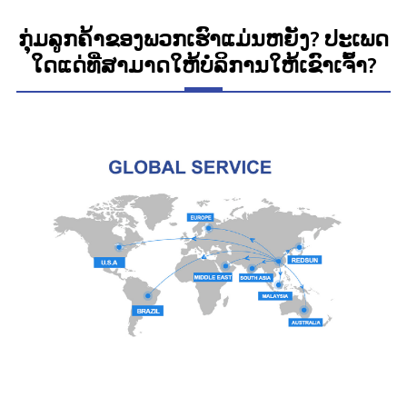
ກຸ່ມລູກຄ້າຂອງພວກເຮົາແມ່ນຫຍັງ? ປະເພດ
ໃດແດ່ທີ່ສາມາດໃຫ້ບໍລິການໃຫ້ເຂົາເຈົ້າ?