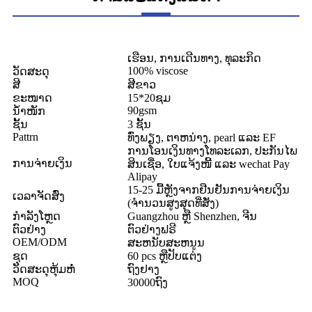
ເຮືອນ, ການເດີນທາງ, ທຸລະກິດ
100% viscose
ວັດສະດຸ
ສີ
ສີຂາວ
ຂະໜາດ
15*20ຊມ
90gsm
ນ້ຳໜັກ
ຊັ້ນ
3 ຊັ້ນ
Pattrn
ທົ່ງພຽງ, ຕາຫນ່າງ, pearl ແລະ EF
ການໂອນເງິນທາງໂທລະເລກ, ປະກັນໄພ
ການຈ່າຍເງິນ
ສິນເຊື່ອ, ໃບແຈ້ງໜີ້ ແລະ wechat Pay
Alipay
15-25 ມື້ຫຼັງຈາກຢືນຢັນການຈ່າຍເງິນ
ເວລາຈັດສົ່ງ
(ຈໍານວນສູງສຸດທີ່ສັ່ງ)
ກຳລັງໂຫຼດ
Guangzhou ຫຼື Shenzhen, ຈີນ
ຕົວຢ່າງ
ຕົວຢ່າງຟຣີ
OEM/ODM
ສະຫນັບສະຫນູນ
ຊຸດ
60 pcs ຫຼືປັບແຕ່ງ
ວັດສະດຸຫຸ້ມຫໍ່
ຖົງຢາງ
MOQ
30000ຖົງ