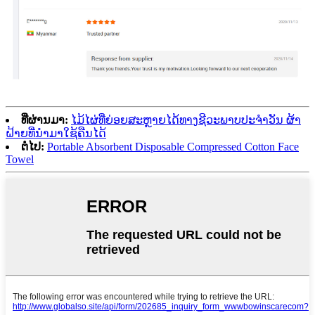
ທີ່ຜ່ານມາ:
ໄມ້ໄຜ່ທີ່ຍ່ອຍສະຫຼາຍໄດ້ທາງຊີວະພາບປະຈໍາວັນ ຜ້າ
ຝ້າຍທີ່ນໍາມາໃຊ້ຄືນໄດ້
ຕໍ່ໄປ:
Portable Absorbent Disposable Compressed Cotton Face
Towel