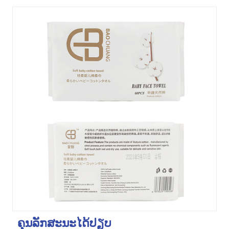
ຄຸນ​ລັກ​ສະ​ນະ​ໄດ້​ປຽບ​