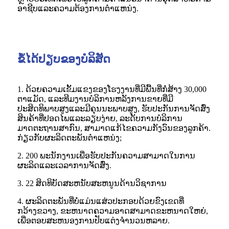
ອາຊີບແລະຄວາມຕ້ອງການຕໍາແຫນ່ງ.
ຂໍ້ໄດ້ປຽບຂອງບໍລິສັດ
1. ດ້ວຍຄວາມເຂັ້ມແຂງຂອງໂຮງງານທີ່ມີພື້ນທີ່ກໍ່ສ້າງ 30,000
ຕາແມັດ, ແລະທີມງານບໍລິການຫລັງການຂາຍທີ່ມີ
ປະສິດທິພາບສູງແລະມີຄຸນນະພາບສູງ, ຮັບປະກັນການຈັດສົ່ງ
ສິນຄ້າທີ່ປອດໄພແລະລຽບງ່າຍ, ລະດັບການບໍລິການ
ມາດຕະຖານສາກົນ, ສາມາດແກ້ໄຂຄວາມກັງວົນຂອງລູກຄ້າ.
ກ່ຽວກັບຜະລິດຕະພັນຕໍາແຫນ່ງ;
2. 200 ພະນັກງານເພື່ອຮັບປະກັນຄວາມສາມາດໃນການ
ຜະລິດແລະເວລາການຈັດສົ່ງ.
3. 22 ສິດທິບັດສະຫນັບສະຫນູນດ້ານວິຊາການ
4. ຜະລິດຕະພັນທີ່ບໍ່ແມ່ນແສ່ວປະກອບດ້ວຍຂົງເຂດທີ່
ກວ້າງຂວາງ, ຂະຫນາດຄວາມອາດສາມາດຂະຫນາດໃຫຍ່,
ເພື່ອຕອບສະຫນອງການປັບແຕ່ງຈໍານວນຫລາຍ.