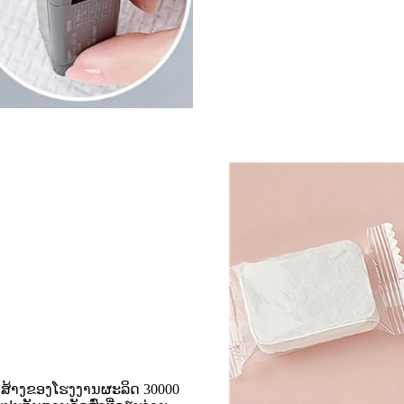
ກໍ່ສ້າງຂອງໂຮງງານຜະລິດ 30000