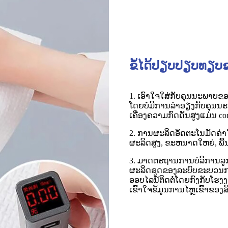
ຂໍ້ໄດ້ປຽບປຽບທຽ
1. ເອົາໃຈໃສ່ກັບຄຸນນະພາບຂອ
ໂດຍບໍ່ມີການລໍາອຽງກັບຄຸນນະພ
ເຄື່ອງຄວາມກົດດັນສູງແມ່ນ c
2. ການຜະລິດອັດຕະໂນມັດຄ່າ
ຜະລິດສູງ, ຂະຫນາດໃຫຍ່, ພື
3. ມາດຕະຖານການບໍລິການລູກຄ
ຜະລິດຊຸດຂອງລະບົບຂະບວນການ
ອອບໄລນ໌ຕິດຕໍ່ໂດຍກົງກັບໂຮງ
ເຂົ້າໃຈຂໍ້ມູນການໄຫຼເຂົ້າຂອງສ