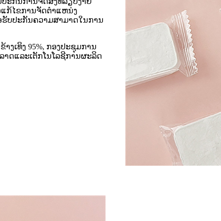
ປະກັນການຈັດສົ່ງທີ່ລຽບງ່າຍ
ອແກ້ໄຂການຈັດຕໍາແຫນ່ງ
ພື່ອຮັບປະກັນຄວາມສາມາດໃນການ
ຂ້າງເທິງ 95%, ກອງປະຊຸມການ
າເອກະລາດແລະເຕັກໂນໂລຊີການຜະລິດ