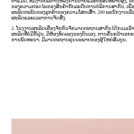
ຕາແມັດ, ທີມງານບໍລິການຫລັງການຂາຍແລະປະສິດທິພາບສູງ, ຮັບ
ຂອງຄວາມປອດໄພຂອງສິນຄ້າກັບລະດັບການບໍລິການສາກົນ, ເພື່
ຜະລິດຕະພັນຂອງລູກຄ້າຂອງຄວາມໂສກເສົ້າ; 200 ພະນັກງານເ
ຜະລິດແລະເວລາການຈັດສົ່ງ.
2. ໂຮງງານຜະລິດເຄື່ອງຈັກກົນຈັກມາດຕະຖານສາກົນໄດ້ກວມເອົາ
ຜະລິດທີ່ບໍ່ມີຂີ້ຝຸ່ນ, ມີຫ້ອງທົດລອງຂອງຕົນເອງ, ການຄົ້ນຄວ້
ການພັດທະນາ, ມີມາດຕະຖານຄຸນນະພາບຂອງຜູ້ໃຫຍ່ສົມບູນ.