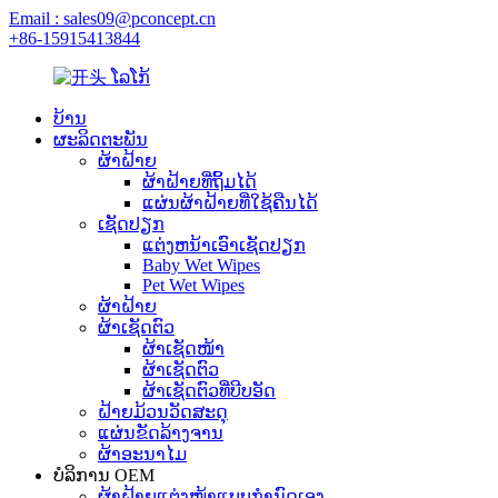
Email : sales09@pconcept.cn
+86-15915413844
ບ້ານ
ຜະລິດຕະພັນ
ຜ້າຝ້າຍ
ຜ້າຝ້າຍທີ່ຖິ້ມໄດ້
ແຜ່ນຜ້າຝ້າຍທີ່ໃຊ້ຄືນໄດ້
ເຊັດປຽກ
ແຕ່ງຫນ້າເອົາເຊັດປຽກ
Baby Wet Wipes
Pet Wet Wipes
ຜ້າຝ້າຍ
ຜ້າເຊັດຕົວ
ຜ້າເຊັດໜ້າ
ຜ້າເຊັດຕົວ
ຜ້າເຊັດຕົວທີ່ບີບອັດ
ຝ້າຍມ້ວນວັດສະດຸ
ແຜ່ນຂັດລ້າງຈານ
ຜ້າອະນາໄມ
ບໍລິການ OEM
ຜ້າຝ້າຍແຕ່ງໜ້າແບບກຳນົດເອງ