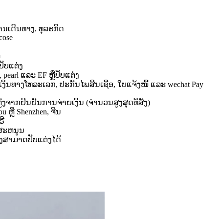
ານເດີນທາງ, ທຸລະກິດ
cose
ມ
ປັບແຕ່ງ
 pearl ແລະ EF ຫຼືປັບແຕ່ງ
ິນທາງໂທລະເລກ, ປະກັນໄພສິນເຊື່ອ, ໃບແຈ້ງໜີ້ ແລະ wechat Pay
ຫຼັງຈາກຢືນຢັນການຈ່າຍເງິນ (ຈໍານວນສູງສຸດທີ່ສັ່ງ)
u ຫຼື Shenzhen, ຈີນ
ຣີ
ສະຫນູນ
ຖົງສາມາດປັບແຕ່ງໄດ້