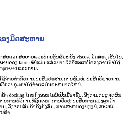
ບຂອງມິດສະຫາຍ
ງສະດວກສະບາຍແລະບໍ່ກະຕຸ້ນຜິວຫນັງ viscose ວັດສະດຸເສັ້ນໄຍ,
າບຂອງ fabric ທີ່ບໍ່ແມ່ນແສ່ວພາຍໃຕ້ຂໍ້ສະເຫນີຂອງການນໍາໃຊ້
ompressed ແລະການ.
ໃຊ້ຈ່າຍຕ່ໍາກັບການປະສົມປະສານການຫຸ້ມຫໍ່, ປະສິດທິພາບການ
້ນທີ່ຄວບຄຸມຄ່າໃຊ້ຈ່າຍແມ່ນຂະຫນາດໃຫຍ່.
້າ docking ໂດຍກົງອອນໄລນ໌ເປັນມືອາຊີບ, ອີງຕາມຕະຫຼາດຜົນ
ການບໍລິການທີ່ຊັດເຈນ, ການປັບປຸງປະສົບການຂອງລູກຄ້າ;
ງານ, ວົງຈອນສິນຄ້າຄົງຄັງສັ້ນ, ການສະຫນອງພຽງພໍ, ສະເຫມີ
ິນຄ້າ