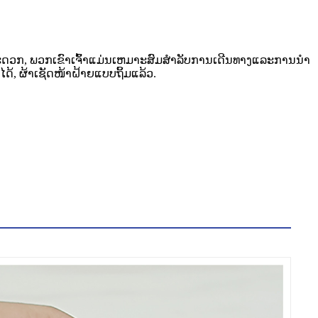
ສະດວກ, ພວກເຂົາເຈົ້າແມ່ນເຫມາະສົມສໍາລັບການເດີນທາງແລະການນໍາ
້, ຜ້າເຊັດໜ້າຝ້າຍແບບຖິ້ມແລ້ວ.