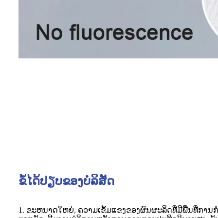
ຂໍ້ໄດ້ປຽບຂອງບໍລິສັດ
1. ຂະຫນາດໃຫຍ່, ຄວາມເຂັ້ມແຂງຂອງຜົນຜະລິດທີ່ມີພື້ນທີ່ການ