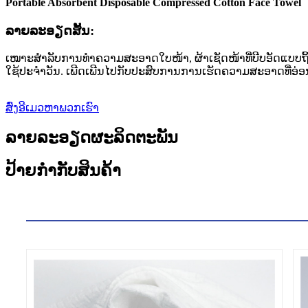
Portable Absorbent Disposable Compressed Cotton Face Towel
ລາຍ​ລະ​ອຽດ​ສັ້ນ​:
ເໝາະສຳລັບການທຳຄວາມສະອາດໃບໜ້າ, ຜ້າເຊັດໜ້າທີ່ບີບອັດແບບຖິ້
ໃຊ້ປະຈໍາວັນ. ເພີດເພີນໄປກັບປະສົບການການເຮັດຄວາມສະອາດທີ່ອ່ອນ
ສົ່ງອີເມວຫາພວກເຮົາ
ລາຍລະອຽດຜະລິດຕະພັນ
ປ້າຍກຳກັບສິນຄ້າ