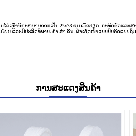
ມໄດ້ເຫຼົ່ານີ້ຂະຫຍາຍອອກເປັນ 25x38 ຊມ ເມື່ອປຽກ. ກະທັດຮັດແລະ
ໂຍນ ແລະມີປະສິດທິພາບ. ຄຳ ສຳ ຄັນ: ຜ້າເຊັດໜ້າແບບບີບອັດແບບຖິ້ມໄດ
ການສະແດງສິນຄ້າ