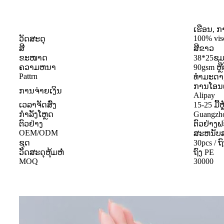
ເຮືອນ, ກ
100% vis
ວັດສະດຸ
ສີ
ສີຂາວ
ຂະໜາດ
38*25ຊ
ຄວາມຫນາ
90gsm ຫຼື
Pattrn
ທໍາມະດາ,
ການໂອນເງ
ການຈ່າຍເງິນ
Alipay
ເວລາຈັດສົ່ງ
15-25 ມື້
ກຳລັງໂຫຼດ
Guangzho
ຕົວຢ່າງ
ຕົວຢ່າງຟ
OEM/ODM
ສະຫນັບ
ຊຸດ
30pcs / 
ວັດສະດຸຫຸ້ມຫໍ່
ຖົງ PE
MOQ
30000