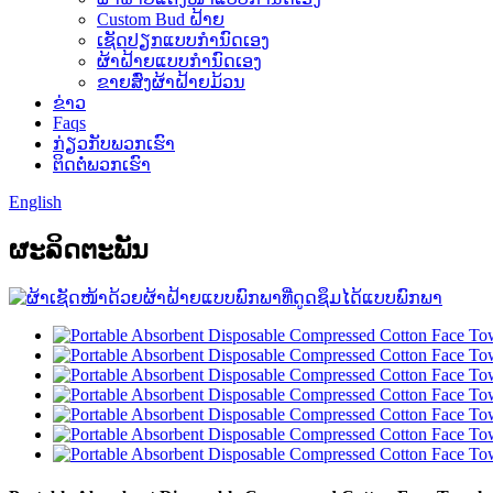
Custom Bud ຝ້າຍ
ເຊັດປຽກແບບກຳນົດເອງ
ຜ້າຝ້າຍແບບກຳນົດເອງ
ຂາຍສົ່ງຜ້າຝ້າຍມ້ວນ
ຂ່າວ
Faqs
ກ່ຽວກັບພວກເຮົາ
ຕິດຕໍ່ພວກເຮົາ
English
ຜະ​ລິດ​ຕະ​ພັນ