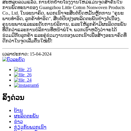
ສະຫລຸບລວມແລ້ວ, ການຍົກຍ້າຍໂຮງງານໃຫມ່ແມ່ນຈຸດສໍາຄັນໃນ
ການພັດທະນາຂອງ Guangzhou Little Cotton Nonwoven Products
Co., Ltd. ໃນອະນາຄົດ, ພວກເຮົາຈະສືບຕໍ່ຍຶດຫມັ້ນຫຼັກການ "ຄຸນະ
ພາບທໍາອິດ, ລູກຄ້າທໍາອິດ", ສືບຕໍ່ປັບປຸງຜະລິດຕະພັນຢ່າງຕໍ່ເນື່ອງ.
ຄຸນນະພາບແລະລະດັບການບໍລິການ, ແລະໃຫ້ລູກຄ້າມີຜະລິດຕະພັນ
ທີ່ດີກວ່າແລະການບໍລິການທີ່ຫນ້າພໍໃຈ. ພວກເຮົາຫວັງວ່າຈະໄດ້
ຮ່ວມມືກັບລູກຄ້າ ແລະຄູ່ຮ່ວມງານຂອງພວກເຮົາເພື່ອສ້າງອະນາຄົດທີ່
ດີກວ່າໃນຈຸດເລີ່ມຕົ້ນໃໝ່ນີ້!
ເວລາປະກາດ: 15-04-2024
ລິ້ງດ່ວນ
ບ້ານ
ຜະລິດຕະພັນ
ຂ່າວ
ກ່ຽວກັບພວກເຮົາ