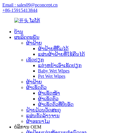
Email : sales09@pconcept.cn
+86-15915413844
ບ້ານ
ຜະລິດຕະພັນ
ຜ້າຝ້າຍ
ຜ້າຝ້າຍທີ່ຖິ້ມໄດ້
ແຜ່ນຜ້າຝ້າຍທີ່ໃຊ້ຄືນໄດ້
ເຊັດປຽກ
ແຕ່ງຫນ້າເອົາເຊັດປຽກ
Baby Wet Wipes
Pet Wet Wipes
ຜ້າຝ້າຍ
ຜ້າເຊັດຕົວ
ຜ້າເຊັດໜ້າ
ຜ້າເຊັດຕົວ
ຜ້າເຊັດຕົວທີ່ບີບອັດ
ຝ້າຍມ້ວນວັດສະດຸ
ແຜ່ນຂັດລ້າງຈານ
ຜ້າອະນາໄມ
ບໍລິການ OEM
ຜ້າຝ້າຍແຕ່ງໜ້າແບບກຳນົດເອງ