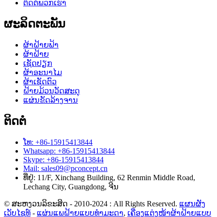
ຕິດຕໍ່ພວກເຮົາ
ຜະລິດຕະພັນ
ຜ້າຝ້າຍຟ້າ
ຜ້າຝ້າຍ
ເຊັດປຽກ
ຜ້າອະນາໄມ
ຜ້າເຊັດຕົວ
ຝ້າຍມ້ວນວັດສະດຸ
ແຜ່ນຂັດລ້າງຈານ
ຕິດຕໍ່
ໂທ: +86-15915413844
Whatsapp: +86-15915413844
Skype: +86-15915413844
Mail: sales09@pconcept.cn
ທີ່ຢູ່: 11/F, Xinchang Building, 62 Renmin Middle Road,
Lechang City, Guangdong, ຈີນ
© ສະຫງວນລິຂະສິດ - 2010-2024 : All Rights Reserved.
ແຜນຜັງ
ເວັບໄຊທ໌
-
ແຜ່ນແພຝ້າຍແບບທຳມະດາ
,
ເຄື່ອງແຕ່ງໜ້າຜ້າຝ້າຍແບບ