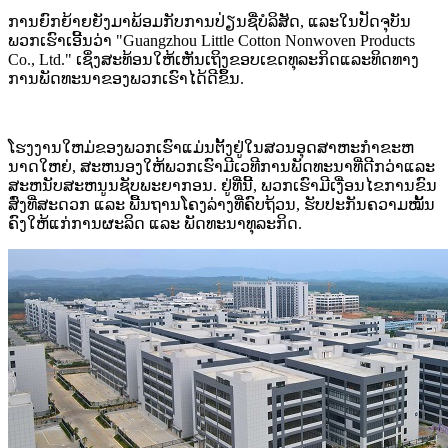
ການຍົກຍ້າຍຍັງມາພ້ອມກັບການປ່ຽນຊື່ບໍລິສັດ, ແລະໃນປັດຈຸບັນ
ພວກເຮົາເອີ້ນວ່າ "Guangzhou Little Cotton Nonwoven Products
Co., Ltd." ເຊິ່ງສະທ້ອນໃຫ້ເຫັນເຖິງຂອບເຂດທຸລະກິດແລະທິດທາງ
ການພັດທະນາຂອງພວກເຮົາໄດ້ດີຂຶ້ນ.
ໂຮງງານໃຫມ່ຂອງພວກເຮົາແມ່ນຕັ້ງຢູ່ໃນສວນອຸດສາຫະກໍາຂະຫ
ນາດໃຫຍ່, ສະຫນອງໃຫ້ພວກເຮົາມີເວທີການພັດທະນາທີ່ດີກວ່າແລະ
ສະຫນັບສະຫນູນຊັບພະຍາກອນ. ຢູ່​ທີ່​ນີ້, ພວກ​ເຮົາ​ມີ​ເງື່ອນ​ໄຂ​ການ​ຂົນ​
ສົ່ງ​ທີ່​ສະດວກ ​ແລະ ພື້ນຖານ​ໂຄງ​ລ່າງ​ທີ່​ຄົບ​ຖ້ວນ, ຮັບປະກັນ​ຄວາມ​ໝັ້ນ
ຄົງ​ໃຫ້​ແກ່​ການ​ຜະລິດ ​ແລະ ພັດທະນາ​ທຸລະ​ກິດ.