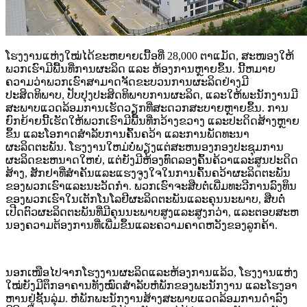
ໂຮງງານແຫ່ງໃໝ່ໄດ້ຂະຫຍາຍເນື້ອທີ່ 28,000 ຕາແມັດ, ສະໜອງໃຫ້
ພວກເຮົາມີພື້ນທີ່ການຜະລິດ ແລະ ຫ້ອງການຫຼາຍຂຶ້ນ. ນີ້ຫມາຍ
ຄວາມວ່າພວກເຮົາສາມາດຈັດຂະບວນການຜະລິດຢ່າງມີ
ປະສິດທິພາບ, ປັບປຸງປະສິດທິພາບການຜະລິດ, ແລະໃຫ້ພະນັກງານມີ
ສະພາບແວດລ້ອມການເຮັດວຽກທີ່ສະດວກສະບາຍຫຼາຍຂຶ້ນ. ການ
ຍົກຍ້າຍນີ້ເຮັດໃຫ້ພວກເຮົາມີພື້ນທີ່ກວ້າງຂວາງ ແລະປະດິດສ້າງຫຼາຍ
ຂຶ້ນ ແລະໂອກາດສໍາລັບການຄົ້ນຄວ້າ ແລະການພັດທະນາ
ຜະລິດຕະພັນ. ໂຮງງານໃຫມ່ບໍ່ພຽງແຕ່ສະຫນອງກອງປະຊຸມການ
ຜະລິດຂະຫນາດໃຫຍ່, ແຕ່ຍັງມີຫ້ອງທົດລອງຄົ້ນຄ້ວາແລະສູນປະດິດ
ສ້າງ, ສັກຢາທີ່ສໍາຄັນແລະແຮງຈູງໃຈໃນການຄົ້ນຄວ້າຜະລິດຕະພັນ
ຂອງພວກເຮົາແລະນະວັດກໍາ. ພວກເຮົາຈະສືບຕໍ່ເພີ່ມທະວີການລົງທຶນ
ຂອງພວກເຮົາໃນເຕັກໂນໂລຢີຜະລິດຕະພັນແລະຄຸນນະພາບ, ສືບຕໍ່
ເປີດຕົວຜະລິດຕະພັນທີ່ມີຄຸນນະພາບສູງແລະສູງກວ່າ, ແລະຕອບສະຫ
ນອງຄວາມຕ້ອງການທີ່ເພີ່ມຂຶ້ນແລະຄວາມຄາດຫວັງຂອງລູກຄ້າ.
ນອກ​ເໜືອ​ໄປ​ຈາກ​ໂຮງ​ງານ​ຜະ​ລິດ​ແລະ​ຫ້ອງ​ການ​ແລ້ວ, ໂຮງ​ງານ​ແຫ່ງ​
ໃໝ່​ຍັງ​ມີ​ຕຶກ​ອາ​ຄານ​ທັງ​ໝົດ​ສຳ​ລັບ​ຫໍ​ພັກ​ຂອງ​ພະ​ນັກ​ງານ ແລະ​ໂຮງ​ອາ​
ຫານ​ຢູ່​ຊັ້ນ​ລຸ່ມ. ຫໍພັກພະນັກງານສ້າງສະພາບແວດລ້ອມການດໍາລົງ