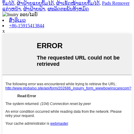
ຖິ້ມໄດ້
,
ຜ້າຝ້າຍແບບຖິ້ມໄດ້
,
ຜ້າເຊັດໜ້າແບບຖິ້ມໄດ້
,
Pads Remover
ແຕ່ງຫນ້າ
,
ຜ້າຝ້າຍຟ້າ
,
ຜະລິດຕະພັນທັງຫມົດ
ສົ່ງອີເມວ
+86-15915413844
x