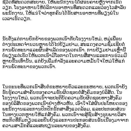
ຊີວິດທີ່ສະດວກສະບາຍ, ໃຫ້ພະນັກງານໄດ້ຜ່ອນຄາຍຫຼັງຈາກເຮັດ
ວຽກ. ໂຮງອາຫານໃຫ້ບໍລິການອາຫານທີ່ສະດວກແລະວ່ອງໄວສໍາລັບ
ພະນັກງານ, ໃຫ້ແນ່ໃຈວ່າທຸກຄົນໄດ້ຮັບສານອາຫານທີ່ພຽງພໍໃນ
ເວລາເຮັດວຽກ.
ນັບຕັ້ງແຕ່ການຍົກຍ້າຍຂອງພວກເຮົາກັບໂຮງງານໃຫມ່, ຫມູ່ເພື່ອນ
ຕ່າງປະເທດຈໍານວນຫຼາຍໄດ້ໄປຢ້ຽມຢາມ, ສະແດງຄວາມຊົມເຊີຍຕໍ່
ການພັດທະນາແລະຜົນສໍາເລັດຂອງພວກເຮົາ. ການຢ້ຽມຢາມເຫຼົ່ານີ້
ບໍ່ພຽງແຕ່ເຮັດໃຫ້ພວກເຮົາມີໂອກາດໃນການສື່ສານແລະການຮ່ວມມື
ຫຼາຍຂຶ້ນເທົ່ານັ້ນ, ແຕ່ຍັງເພີ່ມກໍາລັງແລະຄວາມຫມັ້ນໃຈໃຫມ່ໃຫ້ແກ່
ການພັດທະນາຂອງພວກເຮົາ.
ໃນຂະນະທີ່ພວກເຮົາສືບຕໍ່ຂະຫຍາຍຕົວແລະຂະຫຍາຍ, ພວກເຮົາຍັງ
ຮັບຮູ້ຄວາມສໍາຄັນຂອງຄວາມຮັບຜິດຊອບຕໍ່ສັງຄົມຂອງບໍລິສັດ. ໃນ
ໂຮງງານໃຫມ່, ພວກເຮົາຈະປະຕິບັດຄວາມຮັບຜິດຊອບທາງສັງຄົມ
ຂອງບໍລິສັດຂອງພວກເຮົາຢ່າງຫ້າວຫັນ, ເອົາໃຈໃສ່ຜົນປະໂຫຍດຂອງ
ພະນັກງານແລະການປົກປັກຮັກສາສິ່ງແວດລ້ອມ, ແລະປະກອບສ່ວນ
ໃນທາງບວກຫຼາຍໃຫ້ແກ່ສັງຄົມ. ພວກ​ເຮົາ​ຈະ​ສູ້​ຊົນ​ສ້າງ​ຮູບ​ພາບ​ວິ​ສາ​
ຫະ​ກິດ​ທີ່​ກົມ​ກຽວ​ແລະ​ຍືນ​ຍົງ​ແລະ​ການ​ປະ​ກອບ​ສ່ວນ​ອັນ​ເນື່ອງ​ມາ​ຈາກ​
ຄວາມ​ສາ​ມັກ​ຄີ​ແລະ​ສະ​ຖຽນ​ລະ​ພາບ​ຂອງ​ສັງ​ຄົມ.