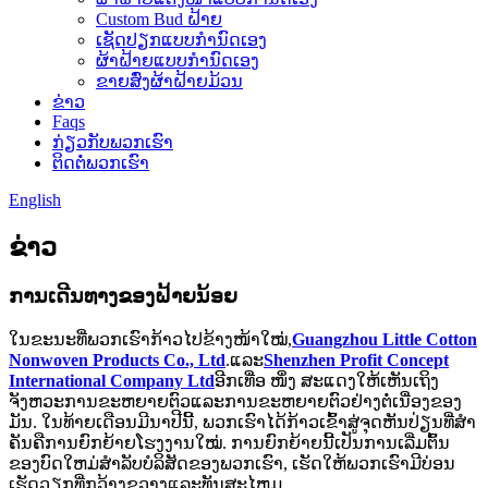
Custom Bud ຝ້າຍ
ເຊັດປຽກແບບກຳນົດເອງ
ຜ້າຝ້າຍແບບກຳນົດເອງ
ຂາຍສົ່ງຜ້າຝ້າຍມ້ວນ
ຂ່າວ
Faqs
ກ່ຽວກັບພວກເຮົາ
ຕິດຕໍ່ພວກເຮົາ
English
ຂ່າວ
ການເດີນທາງຂອງຝ້າຍນ້ອຍ
ໃນຂະນະທີ່ພວກເຮົາກ້າວໄປຂ້າງໜ້າໃໝ່,
Guangzhou Little Cotton
Nonwoven Products Co., Ltd
.ແລະ
Shenzhen Profit Concept
International Company Ltd
ອີກເທື່ອ ໜຶ່ງ ສະແດງໃຫ້ເຫັນເຖິງ
ຈັງຫວະການຂະຫຍາຍຕົວແລະການຂະຫຍາຍຕົວຢ່າງຕໍ່ເນື່ອງຂອງ
ມັນ. ໃນ​ທ້າຍ​ເດືອນ​ມີນາ​ປີ​ນີ້, ພວກ​ເຮົາ​ໄດ້​ກ້າວ​ເຂົ້າ​ສູ່​ຈຸດ​ຫັນ​ປ່ຽນ​ທີ່​ສຳ​
ຄັນ​ຄື​ການ​ຍົກ​ຍ້າຍ​ໂຮງ​ງານ​ໃໝ່. ການຍົກຍ້າຍນີ້ເປັນການເລີ່ມຕົ້ນ
ຂອງບົດໃຫມ່ສໍາລັບບໍລິສັດຂອງພວກເຮົາ, ເຮັດໃຫ້ພວກເຮົາມີບ່ອນ
ເຮັດວຽກທີ່ກວ້າງຂວາງແລະທັນສະໄຫມ.