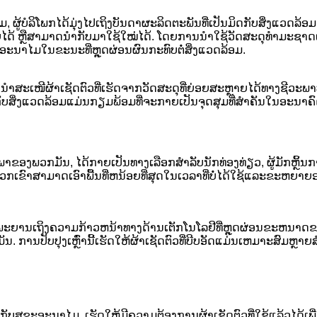
 ຜູ້​ບໍລິ​ໂພ​ກ​ໄດ້​ມຸ່ງ​ໄປ​ເຖິງ​ບັນດາ​ຜະລິດ​ຕະພັນ​ທີ່​ເປັນ​ມິດ​ກັບ​ສິ່ງ​ແວດ​ລ
າຍໄດ້ ຫຼືສາມາດນຳກັບມາໃຊ້ໃໝ່ໄດ້. ໂດຍການນໍາໃຊ້ວັດສະດຸທໍາມະຊາດເ
ະອະນາໄມໃນຂະນະທີ່ຫຼຸດຜ່ອນຜົນກະທົບຕໍ່ສິ່ງແວດລ້ອມ.
ັງນຳສະເໜີຜ້າເຊັດຕົວທີ່ເຮັດຈາກວັດສະດຸທີ່ຍ່ອຍສະຫຼາຍໄດ້ທາງຊີວະພາບ
ມິດກັບສິ່ງແວດລ້ອມແມ່ນກຽມພ້ອມທີ່ຈະກາຍເປັນຈຸດສຸມທີ່ສໍາຄັນໃນອະນາຄົ
ພາຂອງພວກມັນ, ໄດ້ກາຍເປັນທາງເລືອກສຳລັບນັກທ່ອງທ່ຽວ, ຜູ້ມັກຫຼິ້ນ
ວຍໃຫ້ພວກເຂົາສາມາດເອົາພື້ນທີ່ຫນ້ອຍທີ່ສຸດໃນເວລາທີ່ບໍ່ໄດ້ໃຊ້ແລະຂະຫ
ະຍານເຖິງຄວາມກ້າວຫນ້າທາງດ້ານເຕັກໂນໂລຢີທີ່ຫຼຸດຜ່ອນຂະຫນາດຂອງ
ການປັບປຸງເຫຼົ່ານີ້ເຮັດໃຫ້ຜ້າເຊັດຕົວທີ່ບີບອັດແມ່ນເຫມາະສົມຫຼາຍສ
ຂະອະນາໄມ, ເຮັດໃຫ້ມີຄວາມຕ້ອງການຜ້າເຊັດຕົວທີ່ໃຊ້ແລ້ວໄດ້ເພີ່ມຂຶ້ນ