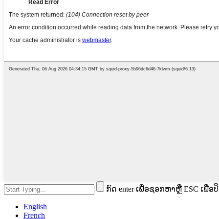
ກົດ enter ເພື່ອຊອກຫາຫຼື ESC ເພື່ອປ
English
French