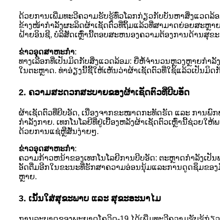
ດ້ວຍ​ການ​ເພີ່ມ​ທະວີ​ຄວາມ​ຮັບ​ຮູ້​ທົ່ວ​ໂລກ​ກ່ຽວ​ກັບ​ບັນຫາ​ສິ່ງ​ແວດ​ລ້ອມ,
ຂ້າງໜ້າກຳລັງຜະລິດຜ້າເຊັດຕົວທີ່ຖິ້ມແລ້ວທີ່ສາມາດຍ່ອຍສະຫຼ
ຝ້າຍອິນຊີ, ບໍລິສັດເຫຼົ່ານີ້ຕອບສະຫນອງຄວາມຕ້ອງການດ້ານສຸຂ
ຂ່າວອຸດສາຫະກໍາ
:
ທາງເລືອກທີ່ເປັນມິດກັບສິ່ງແວດລ້ອມ: ຍີ່ຫໍ້ຈຳນວນຫຼວງຫຼາຍກຳລ
ໃນຕະຫຼາດ. ທ່າອ່ຽງນີ້ຊີ້ໃຫ້ເຫັນວ່າຜ້າເຊັດຕົວທີ່ໃຊ້ແລ້ວເປັນ
2. ຄວາມສະດວກສະບາຍຂອງຜ້າເຊັດຕົວທີ່ບີບອັດ
ຜ້າເຊັດຕົວທີ່ບີບອັດ, ເນື່ອງຈາກຂະໜາດກະທັດຮັດ ແລະ ການພົກ
ກຳລັງກາຍ. ເທກໂນໂລຍີທີ່ຢູ່ເບື້ອງຫລັງຜ້າເຊັດຕົວເຫຼົ່ານີ້ຊ່
ດ້ວຍການແຊ່ຫຼືສັ່ນງ່າຍໆ.
ຂ່າວອຸດສາຫະກໍາ
:
ຄວາມກ້າວຫນ້າຂອງເທກໂນໂລຍີການບີບອັດ: ຕະຫຼາດກໍາລັງເປັນພ
ອັດຕື່ມອີກໃນຂະນະທີ່ຮັກສາຄວາມອ່ອນນຸ້ມແລະການດູດຊຶມຂອງມັນ. 
ຫຼາຍ.
3. ເນັ້ນໃສ່ສຸຂະພາບ ແລະ ສຸຂະອະນາໄມ
ການລະບາດຂອງພະຍາດໂຄວິດ-19 ໄດ້ເພີ່ມທະວີຄວາມຮັບຮູ້ກ່ຽວກັບສຸ