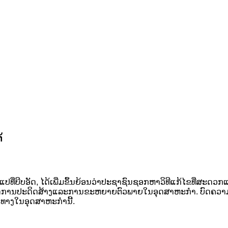
້
ງຕົວແປທີ່ບີບອັດ, ໄດ້ເພີ່ມຂຶ້ນຍ້ອນວ່າປະຊາຊົນຊອກຫາວິທີແກ້ໄຂທີ່ສ
ບລົດການປະດິດສ້າງແລະການຂະຫຍາຍຕົວພາຍໃນອຸດສາຫະກໍາ. ບົດຄວາມ
ິດທາງໃນອຸດສາຫະກໍານີ້.