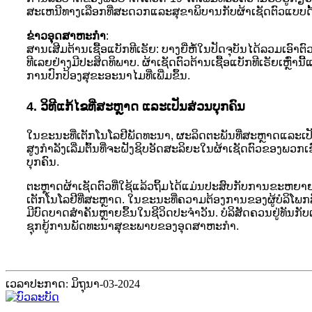
ສະເຫນີທາງເລືອກທີ່ສະດວກແລະສຸຂາພິບານກັບຜ້າເຊັດຕົວແບບດັ້ງ
ຂ່າວອຸດສາຫະກໍາ
:
ສານເສີມຕ້ານເຊື້ອແບັກທີເຣັຍ: ບາງຍີ່ຫໍ້ໃນປັດຈຸບັນໄດ້ລວມເອົ
ທີເລຍຢ່າງມີປະສິດທິພາບ. ຜ້າເຊັດຕົວຕ້ານເຊື້ອແບັກທີເຣັຍເຫຼ
ການປົກປ້ອງສຸຂະອະນາໄມທີ່ເພີ່ມຂຶ້ນ.
4. ວິທີແກ້ໄຂທີ່ສະຫຼາດ ແລະເປັນສ່ວນບຸກຄົນ
ໃນຂະນະທີ່ເຕັກໂນໂລຢີພັດທະນາ, ຜະລິດຕະພັນທີ່ສະຫຼາດແລະເປັນສ່
ສູງກໍາລັງເລີ່ມຕົ້ນທີ່ຈະຝັງຊິບອັດສະລິຍະໃນຜ້າເຊັດຕົວຂອ
ບຸກຄົນ.
ຕະຫຼາດຜ້າເຊັດຕົວທີ່ໃຊ້ແລ້ວຖິ້ມໄດ້ແມ່ນປະສົບກັບການຂະ
ເຕັກໂນໂລຢີທີ່ສະຫຼາດ. ໃນຂະນະທີ່ຄວາມຕ້ອງການຂອງຜູ້ບໍລິໂພກສ
ມີບົດບາດສໍາຄັນຫຼາຍຂຶ້ນໃນຊີວິດປະຈໍາວັນ. ບໍລິສັດຄວນຢູ່ທັນກ
ຊຸກຍູ້ການພັດທະນາສຸຂະພາບຂອງອຸດສາຫະກໍາ.
ເວລາປະກາດ: ມິຖຸນາ-03-2024