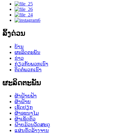
ລິ້ງດ່ວນ
ບ້ານ
ຜະລິດຕະພັນ
ຂ່າວ
ກ່ຽວກັບພວກເຮົາ
ຕິດຕໍ່ພວກເຮົາ
ຜະລິດຕະພັນ
ຜ້າຝ້າຍຟ້າ
ຜ້າຝ້າຍ
ເຊັດປຽກ
ຜ້າອະນາໄມ
ຜ້າເຊັດຕົວ
ຝ້າຍມ້ວນວັດສະດຸ
ແຜ່ນຂັດລ້າງຈານ