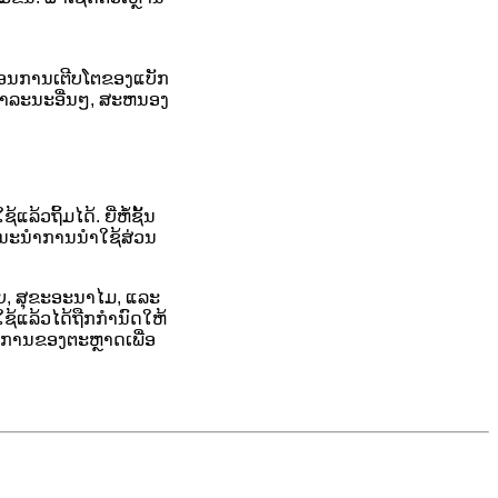
ຸດຜ່ອນການເຕີບໂຕຂອງແບັກ
ສາທາລະນະອື່ນໆ, ສະຫນອງ
ວຖິ້ມໄດ້. ຍີ່ຫໍ້ຊັ້ນ
ແນະນໍາການນໍາໃຊ້ສ່ວນ
ຍ, ສຸຂະອະນາໄມ, ແລະ
ຊ້ແລ້ວໄດ້ຖືກກໍານົດໃຫ້
້ອງການຂອງຕະຫຼາດເພື່ອ