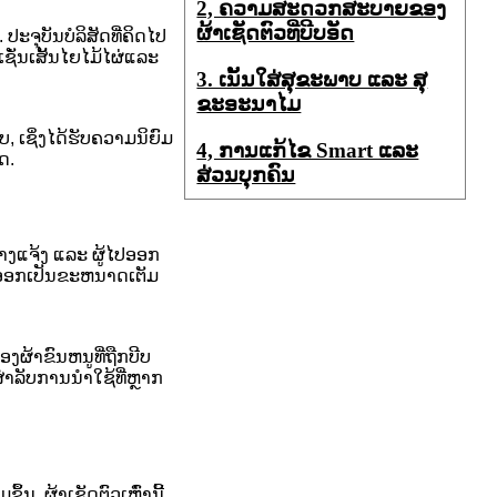
2, ຄວາມສະດວກສະບາຍຂອງ
ຜ້າເຊັດຕົວທີ່ບີບອັດ
້ອມ. ປະຈຸບັນບໍລິສັດທີ່ຄິດໄປ
ຊັ່ນເສັ້ນໄຍໄມ້ໄຜ່ແລະ
3. ເນັ້ນໃສ່ສຸຂະພາບ ແລະ ສຸ
ຂະອະນາໄມ
, ເຊິ່ງໄດ້ຮັບຄວາມນິຍົມ
4​, ການ​ແກ້​ໄຂ Smart ແລະ​
ດ.
ສ່ວນ​ບຸກ​ຄົນ​
ກາງແຈ້ງ ແລະ ຜູ້ໄປອອກ
ຍາຍອອກເປັນຂະຫນາດເຕັມ
ຜ້າຂົນຫນູທີ່ຖືກບີບ
ໍາລັບການນໍາໃຊ້ທີ່ຫຼາກ
. ຜ້າເຊັດຕົວເຫຼົ່ານີ້