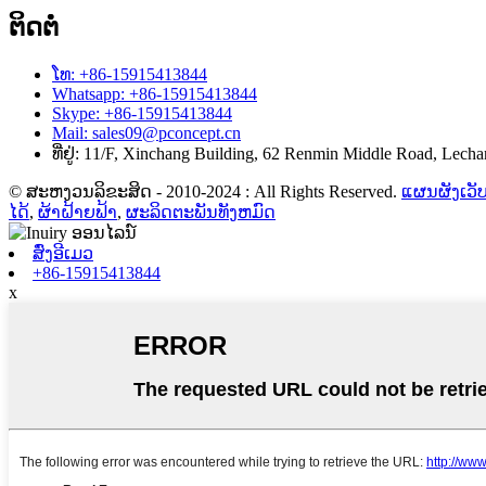
ຕິດຕໍ່
ໂທ: +86-15915413844
Whatsapp: +86-15915413844
Skype: +86-15915413844
Mail: sales09@pconcept.cn
ທີ່ຢູ່: 11/F, Xinchang Building, 62 Renmin Middle Road, Lech
© ສະຫງວນລິຂະສິດ - 2010-2024 : All Rights Reserved.
ແຜນຜັງເວັບ
ໄດ້
,
ຜ້າຝ້າຍຟ້າ
,
ຜະລິດຕະພັນທັງຫມົດ
ສົ່ງອີເມວ
+86-15915413844
x