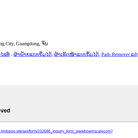
ang City, Guangdong, ຈີນ
ໄຊທ໌
-
ຜ້າຝ້າຍແບບຖິ້ມໄດ້
,
ຜ້າເຊັດໜ້າແບບຖິ້ມໄດ້
,
Pads Remover ແຕ