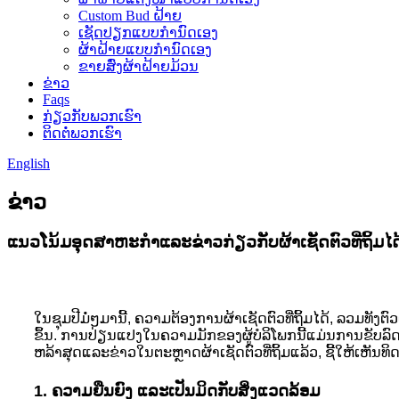
Custom Bud ຝ້າຍ
ເຊັດປຽກແບບກຳນົດເອງ
ຜ້າຝ້າຍແບບກຳນົດເອງ
ຂາຍສົ່ງຜ້າຝ້າຍມ້ວນ
ຂ່າວ
Faqs
ກ່ຽວກັບພວກເຮົາ
ຕິດຕໍ່ພວກເຮົາ
English
ຂ່າວ
ແນວໂນ້ມອຸດສາຫະກໍາແລະຂ່າວກ່ຽວກັບຜ້າເຊັດຕົວທີ່ຖິ້ມໄດ
ໃນຊຸມປີມໍ່ໆມານີ້, ຄວາມຕ້ອງການຜ້າເຊັດຕົວທີ່ຖິ້ມໄດ້, ລວມທັ
ຂຶ້ນ. ການປ່ຽນແປງໃນຄວາມມັກຂອງຜູ້ບໍລິໂພກນີ້ແມ່ນການຂັ
ຫລ້າສຸດແລະຂ່າວໃນຕະຫຼາດຜ້າເຊັດຕົວທີ່ຖິ້ມແລ້ວ, ຊີ້ໃຫ້ເຫັນທ
1. ຄວາມຍືນຍົງ ແລະເປັນມິດກັບສິ່ງແວດລ້ອມ