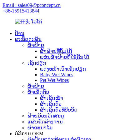
Email : sales09@pconcept.cn
+86-15915413844
ບ້ານ
ຜະລິດຕະພັນ
ຜ້າຝ້າຍ
ຜ້າຝ້າຍທີ່ຖິ້ມໄດ້
ແຜ່ນຜ້າຝ້າຍທີ່ໃຊ້ຄືນໄດ້
ເຊັດປຽກ
ແຕ່ງຫນ້າເອົາເຊັດປຽກ
Baby Wet Wipes
Pet Wet Wipes
ຜ້າຝ້າຍ
ຜ້າເຊັດຕົວ
ຜ້າເຊັດໜ້າ
ຜ້າເຊັດຕົວ
ຜ້າເຊັດຕົວທີ່ບີບອັດ
ຝ້າຍມ້ວນວັດສະດຸ
ແຜ່ນຂັດລ້າງຈານ
ຜ້າອະນາໄມ
ບໍລິການ OEM
ຜ້າຝ້າຍແຕ່ງໜ້າແບບກຳນົດເອງ