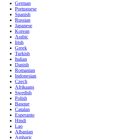
German
Portuguese
Spanish
Russian
Japanese
Korean
Arabic
Irish
Greek
Turkish
Italian
Danish
Romanian
Indonesian
Czech
Afrikaans
Swedish
Polish
Basque
Catalan
Esperanto
Hindi
Lao
Albanian
Amharic