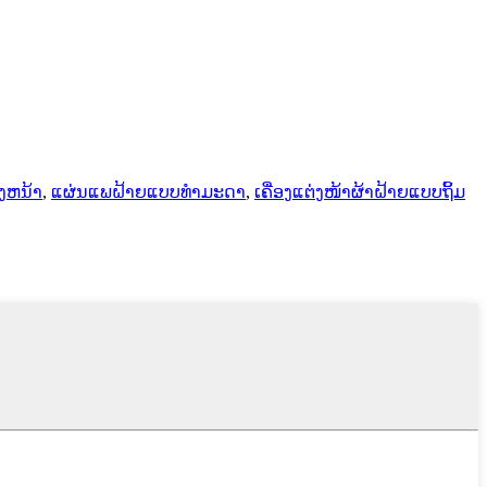
່ງຫນ້າ
,
ແຜ່ນແພຝ້າຍແບບທຳມະດາ
,
ເຄື່ອງແຕ່ງໜ້າຜ້າຝ້າຍແບບຖິ້ມ