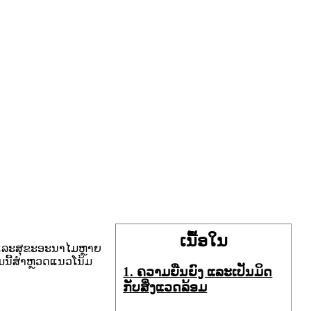
ເນື້ອໃນ
ະດວກແລະສຸຂະອະນາໄມຫຼາຍ
ນີ້ສໍາຫຼວດແນວໂນ້ມ
1. ຄວາມຍືນຍົງ ແລະເປັນມິດ
ກັບສິ່ງແວດລ້ອມ