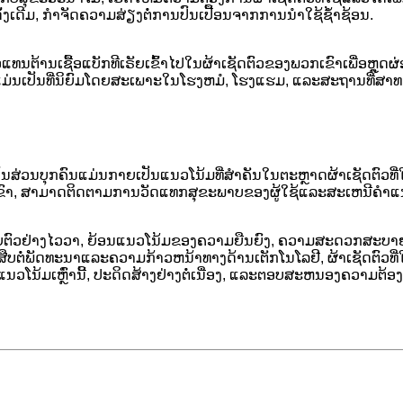
ເດີມ, ກໍາຈັດຄວາມສ່ຽງຕໍ່ການປົນເປື້ອນຈາກການນໍາໃຊ້ຊ້ໍາຊ້ອນ.
າຕົວແທນຕ້ານເຊື້ອແບັກທີເຣັຍເຂົ້າໄປໃນຜ້າເຊັດຕົວຂອງພວກເຂົາເພື່ອຫຼ
ົ່ານີ້ແມ່ນເປັນທີ່ນິຍົມໂດຍສະເພາະໃນໂຮງຫມໍ, ໂຮງແຮມ, ແລະສະຖານທີ່
ວນບຸກຄົນແມ່ນກາຍເປັນແນວໂນ້ມທີ່ສໍາຄັນໃນຕະຫຼາດຜ້າເຊັດຕົວທີ່ໃຊ້ແລ້
ງພວກເຂົາ, ສາມາດຕິດຕາມການວັດແທກສຸຂະພາບຂອງຜູ້ໃຊ້ແລະສະເຫນີຄໍາ
ຫຍາຍຕົວຢ່າງໄວວາ, ຍ້ອນແນວໂນ້ມຂອງຄວາມຍືນຍົງ, ຄວາມສະດວກສະບາ
ືບຕໍ່ພັດທະນາແລະຄວາມກ້າວຫນ້າທາງດ້ານເຕັກໂນໂລຢີ, ຜ້າເຊັດຕົວທີ່ໃ
ັບແນວໂນ້ມເຫຼົ່ານີ້, ປະດິດສ້າງຢ່າງຕໍ່ເນື່ອງ, ແລະຕອບສະຫນອງຄວາມຕ