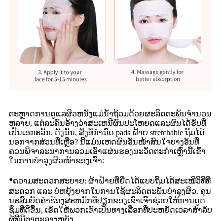
ຕະຫຼາດການດູແລຜິວຫນັງແມ່ນ້ໍາຖ້ວມດ້ວຍຜະລິດຕະພັນຈໍານວນ
ຫລາຍ, ແຕ່ລະຄົນອ້າງວ່າສະເຫນີຜົນປະໂຫຍດແລະຜົນໄດ້ຮັບທີ່
ເປັນເອກະລັກ. ດັ່ງນັ້ນ, ສິ່ງທີ່ກໍານົດ pads ຝ້າຍ stretchable ຖິ້ມໄດ້
ນອກຈາກສ່ວນທີ່ເຫຼືອ? ນີ້ແມ່ນເຫດຜົນອັນໜ້າສົນໃຈບາງອັນທີ່
ຄວນພິຈາລະນາການລວມເອົາແຜ່ນຮອງນະວັດຕະກຳເຫຼົ່ານີ້ເຂົ້າ
ໃນການບຳລຸງຜິວໜ້າຂອງເຈົ້າ:
•
ຄວາມສະດວກສະບາຍ: ຜ້າຝ້າຍທີ່ຍືດໄດ້ແບບຖິ້ມໄດ້ສະເໜີວິທີທີ່
ສະດວກ ແລະ ບໍ່ຫຍຸ້ງຍາກໃນການໃຊ້ຜະລິດຕະພັນບຳລຸງຜິວ. ຄຸນ
ນະສົມບັດຄໍາຮ້ອງສະຫມັກທີ່ປຽກຂອງເຂົາເຈົ້າຊ່ວຍໃຫ້ການດູດ
ຊຶມທີ່ດີຂຶ້ນ, ເຮັດໃຫ້ພວກເຂົາເປັນທາງເລືອກທີ່ປະຫຍັດເວລາສໍາລັບ
ຜູ້ທີ່ມີຕາຕະລາງຫຍຸ້ງ.