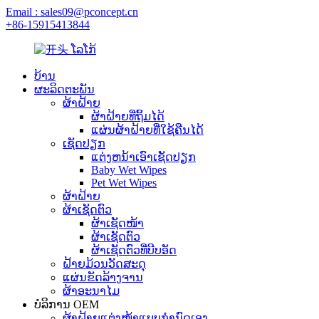
Email : sales09@pconcept.cn
+86-15915413844
ບ້ານ
ຜະລິດຕະພັນ
ຜ້າຝ້າຍ
ຜ້າຝ້າຍທີ່ຖິ້ມໄດ້
ແຜ່ນຜ້າຝ້າຍທີ່ໃຊ້ຄືນໄດ້
ເຊັດປຽກ
ແຕ່ງຫນ້າເອົາເຊັດປຽກ
Baby Wet Wipes
Pet Wet Wipes
ຜ້າຝ້າຍ
ຜ້າເຊັດຕົວ
ຜ້າເຊັດໜ້າ
ຜ້າເຊັດຕົວ
ຜ້າເຊັດຕົວທີ່ບີບອັດ
ຝ້າຍມ້ວນວັດສະດຸ
ແຜ່ນຂັດລ້າງຈານ
ຜ້າອະນາໄມ
ບໍລິການ OEM
ຜ້າຝ້າຍແຕ່ງໜ້າແບບກຳນົດເອງ