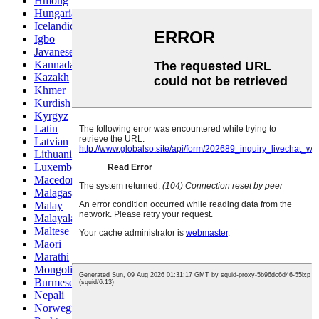
Hmong
Hungarian
Icelandic
Igbo
Javanese
Kannada
Kazakh
Khmer
Kurdish
Kyrgyz
Latin
Latvian
Lithuanian
Luxembou..
Macedonian
Malagasy
Malay
Malayalam
Maltese
Maori
Marathi
Mongolian
Burmese
Nepali
Norwegian