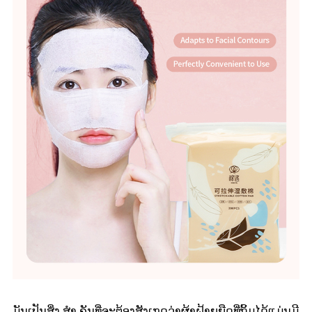
ມັນເປັນສິ່ງ ສຳ ຄັນທີ່ຈະຕ້ອງສັງເກດວ່າຜ້າຝ້າຍຍືດທີ່ຖິ້ມໄດ້ແມ່ນມີ