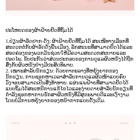
ປະໂຫຍດຂອງຜ້າຝ້າຍຍືດທີ່ຖິ້ມໄດ້
1.ປ່ຽນຜ້າອັດປາກ-ດັງ: ຜ້າຝ້າຍຍືດທີ່ຖິ້ມໄດ້ ສະເໜີທາງເລືອກທີ່
ສະດວກຕໍ່ກັບຜ້າອັດດັງພື້ນເມືອງ. ລັກສະນະທີ່ສາມາດຍືດໄດ້ແລະ
ສອດຄ່ອງຂອງພວກມັນຊ່ວຍໃຫ້ມີຄວາມສະດວກສະບາຍແລະ
ປອດໄພ, ຮັບປະກັນວ່າສ່ວນປະກອບຂອງການດູແລຜິວຫນັງໄດ້ຖືກ
ສົ່ງກັບຜິວຫນັງຢ່າງມີປະສິດທິພາບ.
2. ເໝາະສຳລັບນັກຮຽນ: ດ້ວຍຕາຕະລາງທີ່ຫຍຸ້ງຍາກຂອງ
ນັກຮຽນ, ການຊອກຫາເວລາສຳລັບການດູແລຜິວໜ້າແບບຄົບ
ວົງຈອນສາມາດເປັນສິ່ງທ້າທາຍ. ແຜ່ນແພຝ້າຍທີ່ສາມາດຍືດໄດ້
ແບບຖິ້ມໄດ້ສະເຫນີການແກ້ໄຂໄວແລະງ່າຍດາຍສໍາລັບນັກຮຽນທີ່
ກໍາລັງຊອກຫາການຮັກສາຜິວຫນັງທີ່ມີສຸຂະພາບດີແລະເງົາງາມ
ໂດຍບໍ່ມີການຫຍຸ້ງຍາກຂອງຫນ້າກາກແບບດັ້ງເດີມ.