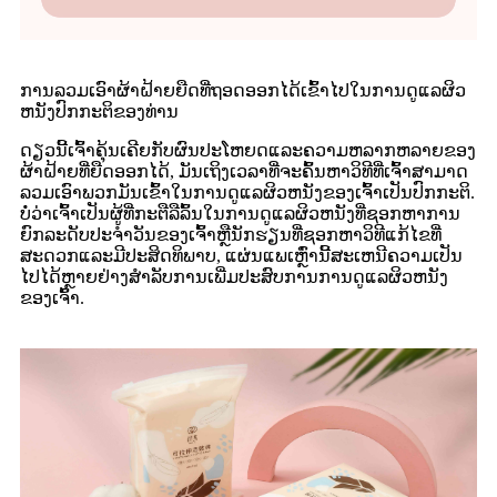
ການລວມເອົາຜ້າຝ້າຍຍືດທີ່ຖອດອອກໄດ້ເຂົ້າໄປໃນການດູແລຜິວ
ຫນັງປົກກະຕິຂອງທ່ານ
ດຽວນີ້ເຈົ້າຄຸ້ນເຄີຍກັບຜົນປະໂຫຍດແລະຄວາມຫລາກຫລາຍຂອງ
ຜ້າຝ້າຍທີ່ຍືດອອກໄດ້, ມັນເຖິງເວລາທີ່ຈະຄົ້ນຫາວິທີທີ່ເຈົ້າສາມາດ
ລວມເອົາພວກມັນເຂົ້າໃນການດູແລຜິວຫນັງຂອງເຈົ້າເປັນປົກກະຕິ.
ບໍ່ວ່າເຈົ້າເປັນຜູ້ທີ່ກະຕືລືລົ້ນໃນການດູແລຜິວຫນັງທີ່ຊອກຫາການ
ຍົກລະດັບປະຈໍາວັນຂອງເຈົ້າຫຼືນັກຮຽນທີ່ຊອກຫາວິທີແກ້ໄຂທີ່
ສະດວກແລະມີປະສິດທິພາບ, ແຜ່ນແພເຫຼົ່ານີ້ສະເຫນີຄວາມເປັນ
ໄປໄດ້ຫຼາຍຢ່າງສໍາລັບການເພີ່ມປະສົບການການດູແລຜິວຫນັງ
ຂອງເຈົ້າ.