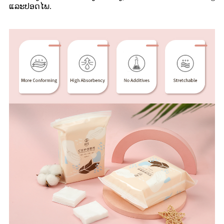
ແລະປອດໄພ.