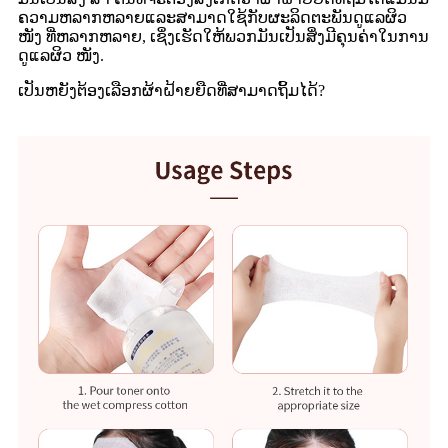
ຄວາມຫລາກຫລາຍແລະສາມາດໃຊ້ກັບຜະລິດຕະພັນດູແລຜິວ
ໜັງ ທີ່ຫລາກຫລາຍ, ເຊິ່ງເຮັດໃຫ້ພວກມັນເປັນສິ່ງມີຄຸນຄ່າໃນການ
ດູແລຜິວ ໜັງ.
ເປັນຫຍັງຕ້ອງເລືອກຜ້າຝ້າຍຍືດທີ່ສາມາດຖິ້ມໄດ້?