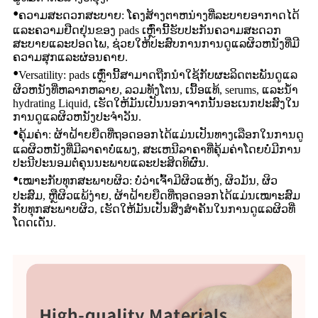
•
ຄວາມສະດວກສະບາຍ: ໂຄງສ້າງຕາຫນ່າງທີ່ລະບາຍອາກາດໄດ້
ແລະຄວາມຢືດຢຸ່ນຂອງ pads ເຫຼົ່ານີ້ຮັບປະກັນຄວາມສະດວກ
ສະບາຍແລະປອດໄພ, ຊ່ວຍໃຫ້ປະສົບການການດູແລຜິວຫນັງທີ່ມີ
ຄວາມສຸກແລະຜ່ອນຄາຍ.
•
Versatility: pads ເຫຼົ່ານີ້ສາມາດຖືກນໍາໃຊ້ກັບຜະລິດຕະພັນດູແລ
ຜິວຫນັງທີ່ຫລາກຫລາຍ, ລວມທັງໂຕນ, ເນື້ອແທ້, serums, ແລະນ້ໍາ
hydrating Liquid, ເຮັດໃຫ້ມັນເປັນນອກຈາກນັ້ນອະເນກປະສົງໃນ
ການດູແລຜິວຫນັງປະຈໍາວັນ.
•
ຄຸ້ມຄ່າ: ຜ້າຝ້າຍຍືດທີ່ຖອດອອກໄດ້ແມ່ນເປັນທາງເລືອກໃນການດູ
ແລຜິວຫນັງທີ່ມີລາຄາບໍ່ແພງ, ສະເຫນີລາຄາທີ່ຄຸ້ມຄ່າໂດຍບໍ່ມີການ
ປະນີປະນອມຕໍ່ຄຸນນະພາບແລະປະສິດທິຜົນ.
•
ເໝາະກັບທຸກສະພາບຜິວ: ບໍ່ວ່າເຈົ້າມີຜິວແຫ້ງ, ຜິວມັນ, ຜິວ
ປະສົມ, ຫຼືຜິວແພ້ງ່າຍ, ຜ້າຝ້າຍຍືດທີ່ຖອດອອກໄດ້ແມ່ນເໝາະສົມ
ກັບທຸກສະພາບຜິວ, ເຮັດໃຫ້ມັນເປັນສິ່ງສຳຄັນໃນການດູແລຜິວທີ່
ໂດດເດັ່ນ.