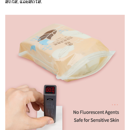
ສົດໃສ, ແລະສົດໃສ.