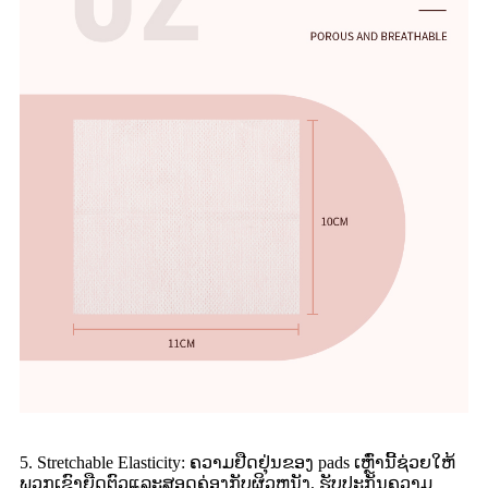
5. Stretchable Elasticity: ຄວາມຢືດຢຸ່ນຂອງ pads ເຫຼົ່ານີ້ຊ່ວຍໃຫ້
ພວກເຂົາຍືດຕົວແລະສອດຄ່ອງກັບຜິວຫນັງ, ຮັບປະກັນຄວາມ