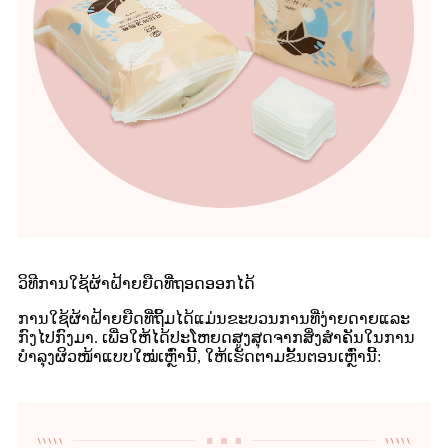
ວິທີການໃຊ້ຜ້າຝ້າຍຍືດທີ່ຖອດອອກໄດ້
ການໃຊ້ຜ້າຝ້າຍຍືດທີ່ຖິ້ມໄດ້ແມ່ນຂະບວນການທີ່ງ່າຍດາຍແລະ
ກົງໄປກົງມາ. ເພື່ອໃຫ້ໄດ້ປະໂຫຍດສູງສຸດຈາກສິ່ງສຳຄັນໃນການ
ບຳລຸງຜິວໜ້າແບບໃໝ່ເຫຼົ່ານີ້, ໃຫ້ເຮັດຕາມຂັ້ນຕອນເຫຼົ່ານີ້: