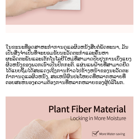
ໃນຂະນະທີ່ອຸດສາຫະກໍາການດູແລຜິວຫນັງສືບຕໍ່ພັດທະນາ, ມັນ
ເປັນສິ່ງຈໍາເປັນທີ່ຈະຍອມຮັບນະວັດຕະກໍາແລະຄົ້ນຫາ
ຜະລິດຕະພັນແລະເຕັກໂນໂລຢີໃຫມ່ທີ່ສາມາດປັບປຸງການເບິ່ງແຍງ
ຜິວຫນັງຂອງພວກເຮົາເປັນປົກກະຕິ. ແຜ່ນແພຝ້າຍທີ່ສາມາດຍືດ
ໄດ້ແບບຖິ້ມໄດ້ສະແດງເຖິງການກ້າວໄປຂ້າງຫນ້າຂອງນະວັດຕະ
ກໍາການດູແລຜິວຫນັງ, ສະເຫນີຜົນປະໂຫຍດທີ່ຫລາກຫລາຍທີ່
ຕອບສະຫນອງຄວາມຕ້ອງການທີ່ຫລາກຫລາຍຂອງຜູ້ບໍລິໂພກ.