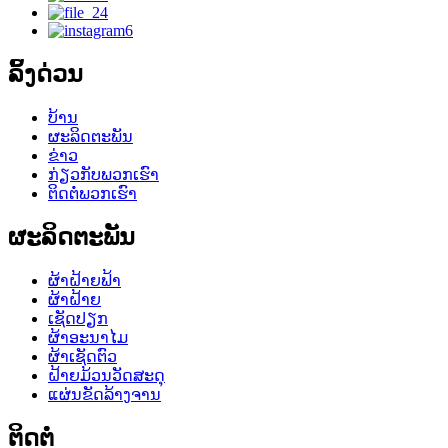
ລິ້ງດ່ວນ
ບ້ານ
ຜະລິດຕະພັນ
ຂ່າວ
ກ່ຽວກັບພວກເຮົາ
ຕິດຕໍ່ພວກເຮົາ
ຜະລິດຕະພັນ
ຜ້າຝ້າຍຟ້າ
ຜ້າຝ້າຍ
ເຊັດປຽກ
ຜ້າອະນາໄມ
ຜ້າເຊັດຕົວ
ຝ້າຍມ້ວນວັດສະດຸ
ແຜ່ນຂັດລ້າງຈານ
ຕິດຕໍ່