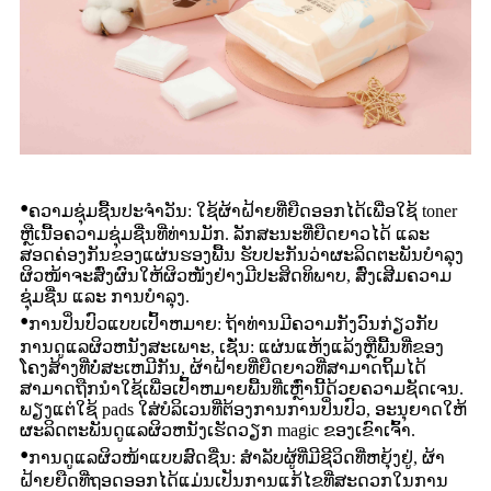
•
ຄວາມຊຸ່ມຊື້ນປະຈໍາວັນ: ໃຊ້ຜ້າຝ້າຍທີ່ຍືດອອກໄດ້ເພື່ອໃຊ້ toner
ຫຼືເນື້ອຄວາມຊຸ່ມຊື່ນທີ່ທ່ານມັກ. ລັກສະນະທີ່ຍືດຍາວໄດ້ ແລະ
ສອດຄ່ອງກັນຂອງແຜ່ນຮອງພື້ນ ຮັບປະກັນວ່າຜະລິດຕະພັນບຳລຸງ
ຜິວໜ້າຈະສົ່ງຜົນໃຫ້ຜິວໜັງຢ່າງມີປະສິດທິພາບ, ສົ່ງເສີມຄວາມ
ຊຸ່ມຊື່ນ ແລະ ການບຳລຸງ.
•
ການປິ່ນປົວແບບເປົ້າຫມາຍ: ຖ້າທ່ານມີຄວາມກັງວົນກ່ຽວກັບ
ການດູແລຜິວຫນັງສະເພາະ, ເຊັ່ນ: ແຜ່ນແຫ້ງແລ້ງຫຼືພື້ນທີ່ຂອງ
ໂຄງສ້າງທີ່ບໍ່ສະເຫມີກັນ, ຜ້າຝ້າຍທີ່ຍືດຍາວທີ່ສາມາດຖິ້ມໄດ້
ສາມາດຖືກນໍາໃຊ້ເພື່ອເປົ້າຫມາຍພື້ນທີ່ເຫຼົ່ານີ້ດ້ວຍຄວາມຊັດເຈນ.
ພຽງແຕ່ໃຊ້ pads ໃສ່ບໍລິເວນທີ່ຕ້ອງການການປິ່ນປົວ, ອະນຸຍາດໃຫ້
ຜະລິດຕະພັນດູແລຜິວຫນັງເຮັດວຽກ magic ຂອງເຂົາເຈົ້າ.
•
ການດູແລຜິວໜ້າແບບສົດຊື່ນ: ສໍາລັບຜູ້ທີ່ມີຊີວິດທີ່ຫຍຸ້ງຢູ່, ຜ້າ
ຝ້າຍຍືດທີ່ຖອດອອກໄດ້ແມ່ນເປັນການແກ້ໄຂທີ່ສະດວກໃນການ