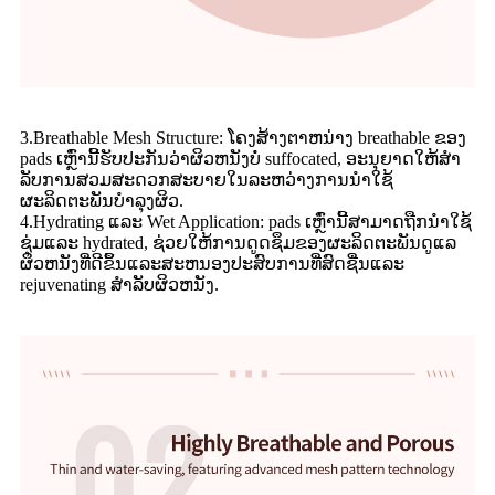
3.Breathable Mesh Structure: ໂຄງສ້າງຕາຫນ່າງ breathable ຂອງ
pads ເຫຼົ່ານີ້ຮັບປະກັນວ່າຜິວຫນັງບໍ່ suffocated, ອະນຸຍາດໃຫ້ສໍາ
ລັບການສວມສະດວກສະບາຍໃນລະຫວ່າງການນໍາໃຊ້
ຜະລິດຕະພັນບໍາລຸງຜິວ.
4.Hydrating ແລະ Wet Application: pads ເຫຼົ່ານີ້ສາມາດຖືກນໍາໃຊ້
ຊຸ່ມແລະ hydrated, ຊ່ວຍໃຫ້ການດູດຊຶມຂອງຜະລິດຕະພັນດູແລ
ຜິວຫນັງທີ່ດີຂຶ້ນແລະສະຫນອງປະສົບການທີ່ສົດຊື່ນແລະ
rejuvenating ສໍາລັບຜິວຫນັງ.