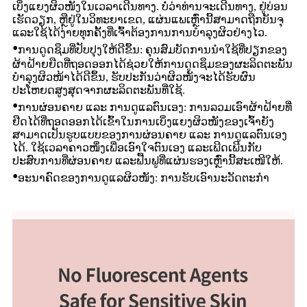
ເບິ່ງແຍງຜິວໜັງໃນເວລາເດີນທາງ. ບໍ່ວ່າທ່ານຈະເດີນທາງ, ຢູ່ບ່ອນ
ເຮັດວຽກ, ຫຼືຢູ່ໃນວິທະຍາເຂດ, ແຜ່ນແພເຫຼົ່ານີ້ສາມາດຖືກບັນຈຸ
ແລະໃຊ້ໄດ້ງ່າຍທຸກຄັ້ງທີ່ເຈົ້າຕ້ອງການການບຳລຸງຜິວຢ່າງໄວ.
•
ການດູດຊຶມທີ່ປັບປຸງໃຫ້ດີຂຶ້ນ: ຄຸນສົມບັດການນຳໃຊ້ທີ່ປຽກຂອງ
ຜ້າຝ້າຍຍືດທີ່ຖອດອອກໄດ້ຊ່ວຍໃຫ້ການດູດຊຶມຂອງຜະລິດຕະພັນ
ບຳລຸງຜິວໜ້າໄດ້ດີຂຶ້ນ, ຮັບປະກັນວ່າຜິວໜັງຈະໄດ້ຮັບຜົນ
ປະໂຫຍດສູງສຸດຈາກຜະລິດຕະພັນທີ່ໃຊ້.
•
ການຜ່ອນຄາຍ ແລະ ການດູແລຕົນເອງ: ການລວມເອົາຜ້າຝ້າຍທີ່
ຢືດໄດ້ທີ່ຖອດອອກໄດ້ເຂົ້າໃນການເບິ່ງແຍງຜິວໜັງຂອງເຈົ້າຍັງ
ສາມາດເປັນຮູບແບບຂອງການຜ່ອນຄາຍ ແລະ ການດູແລຕົນເອງ
ໄດ້. ໃຊ້ເວລາຄາວໜຶ່ງເພື່ອເອົາໃຈຕົນເອງ ແລະເພີດເພີນກັບ
ປະສົບການທີ່ຜ່ອນຄາຍ ແລະຟື້ນຟູທີ່ແຜ່ນຮອງເຫຼົ່ານີ້ສະເໜີໃຫ້.
•
ອະນາຄົດຂອງການດູແລຜິວໜັງ: ການຮັບເອົານະວັດຕະກໍາ