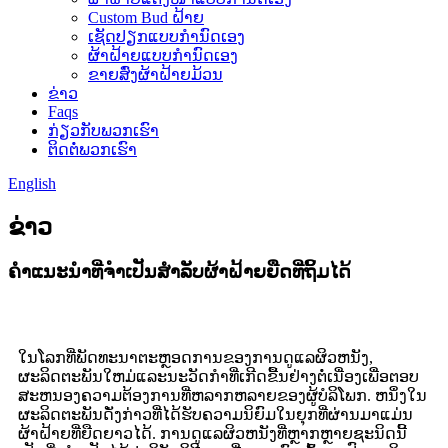
Custom Bud ຝ້າຍ
ເຊັດປຽກແບບກຳນົດເອງ
ຜ້າຝ້າຍແບບກຳນົດເອງ
ຂາຍສົ່ງຜ້າຝ້າຍມ້ວນ
ຂ່າວ
Faqs
ກ່ຽວກັບພວກເຮົາ
ຕິດຕໍ່ພວກເຮົາ
English
ຂ່າວ
ຄໍາແນະນໍາທີ່ຈໍາເປັນສໍາລັບຜ້າຝ້າຍຍືດທີ່ຖິ້ມໄດ້
ໃນໂລກທີ່ພັດທະນາຕະຫຼອດການຂອງການດູແລຜິວຫນັງ,
ຜະລິດຕະພັນໃຫມ່ແລະນະວັດກໍາທີ່ເກີດຂື້ນຢ່າງຕໍ່ເນື່ອງເພື່ອຕອບ
ສະຫນອງຄວາມຕ້ອງການທີ່ຫລາກຫລາຍຂອງຜູ້ບໍລິໂພກ. ຫນຶ່ງໃນ
ຜະລິດຕະພັນດັ່ງກ່າວທີ່ໄດ້ຮັບຄວາມນິຍົມໃນຍຸກທີ່ຜ່ານມາແມ່ນ
ຜ້າຝ້າຍທີ່ຍືດຍາວໄດ້. ການດູແລຜິວຫນັງທີ່ຫຼາກຫຼາຍຊະນິດນີ້