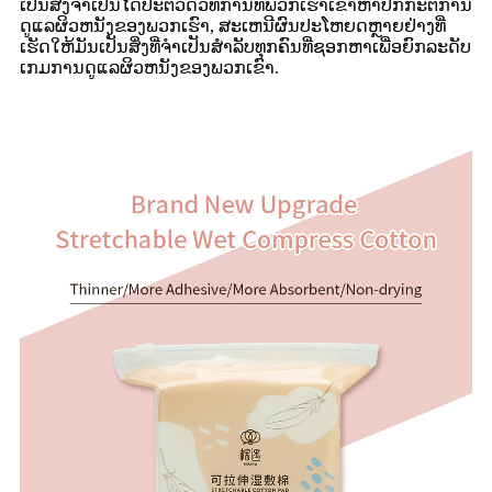
ເປັນສິ່ງຈໍາເປັນໄດ້ປະຕິວັດວິທີການທີ່ພວກເຮົາເຂົ້າຫາປົກກະຕິການ
ດູແລຜິວຫນັງຂອງພວກເຮົາ, ສະເຫນີຜົນປະໂຫຍດຫຼາຍຢ່າງທີ່
ເຮັດໃຫ້ມັນເປັນສິ່ງທີ່ຈໍາເປັນສໍາລັບທຸກຄົນທີ່ຊອກຫາເພື່ອຍົກລະດັບ
ເກມການດູແລຜິວຫນັງຂອງພວກເຂົາ.