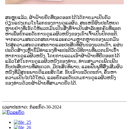
ສະຫຼຸບແລ້ວ, ຜ້າຝ້າຍຍືດທີ່ຖອດອອກໄດ້ໄດ້ກາຍມາເປັນຕົວ
ປ່ຽນແປງເກມໃນໂລກຂອງການດູແລຜິວ, ສະເຫນີຜົນປະໂຫຍດ
ຫຼາຍຢ່າງທີ່ເຮັດໃຫ້ພວກມັນເປັນສິ່ງທີ່ຈໍາເປັນສໍາລັບທຸກຄົນທີ່ຊອກ
ຫາເພື່ອຍົກລະດັບການດູແລຜິວຫນັງຂອງເຂົາເຈົ້າເປັນປົກກະຕິ.
ຈາກຄວາມສະດວກສະບາຍແລະຄວາມຫຼາກຫຼາຍຂອງພວກມັນ
ໄປສູ່ຄວາມສະດວກສະບາຍແລະປະສິດທິຜົນຂອງພວກເຂົາ, ແຜ່ນ
ປະດິດສ້າງເຫຼົ່ານີ້ມີທ່າແຮງທີ່ຈະປະຕິວັດວິທີການທີ່ພວກເຮົາເຂົ້າ
ຫາການດູແລຜິວຫນັງ. ໂດຍການລວມເອົາຜ້າຝ້າຍທີ່ຍືດອອກໄດ້
ແລ້ວໃສ່ໃນການດູແລຜິວຫນັງຂອງທ່ານ, ທ່ານສາມາດເພີດເພີນ
ກັບປະສົບການທີ່ສະດວກ, ມີປະສິດທິພາບ, ແລະຟື້ນຟູທີ່ສົ່ງເສີມຜິວ
ຫນັງທີ່ມີສຸຂະພາບດີແລະສົດໃສ. ຮັບເອົານະວັດຕະກໍາ, ຄົ້ນຫາ
ຄວາມເປັນໄປໄດ້ໃຫມ່, ແລະຍົກລະດັບເກມການດູແລຜິວຫນັງ
ຂອງທ່ານດ້ວຍຜ້າຝ້າຍທີ່ສາມາດຍືດໄດ້.
ເວລາປະກາດ: ກໍລະກົດ-30-2024