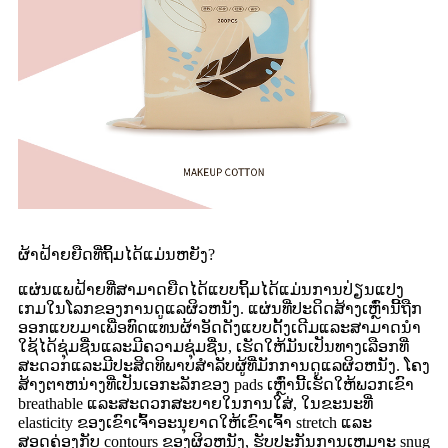
ຜ້າຝ້າຍຍືດທີ່ຖິ້ມໄດ້ແມ່ນຫຍັງ?
ແຜ່ນແພຝ້າຍທີ່ສາມາດຍືດໄດ້ແບບຖິ້ມໄດ້ແມ່ນການປ່ຽນແປງ
ເກມໃນໂລກຂອງການດູແລຜິວຫນັງ. ແຜ່ນທີ່ປະດິດສ້າງເຫຼົ່ານີ້ຖືກ
ອອກແບບມາເພື່ອທົດແທນຜ້າອັດດັງແບບດັ້ງເດີມແລະສາມາດນໍາ
ໃຊ້ໄດ້ຊຸ່ມຊື່ນແລະມີຄວາມຊຸ່ມຊື່ນ, ເຮັດໃຫ້ມັນເປັນທາງເລືອກທີ່
ສະດວກແລະມີປະສິດທິພາບສໍາລັບຜູ້ທີ່ມັກການດູແລຜິວຫນັງ. ໂຄງ
ສ້າງຕາຫນ່າງທີ່ເປັນເອກະລັກຂອງ pads ເຫຼົ່ານີ້ເຮັດໃຫ້ພວກເຂົາ
breathable ແລະສະດວກສະບາຍໃນການໃສ່, ໃນຂະນະທີ່
elasticity ຂອງເຂົາເຈົ້າອະນຸຍາດໃຫ້ເຂົາເຈົ້າ stretch ແລະ
ສອດຄ່ອງກັບ contours ຂອງຜິວຫນັງ, ຮັບປະກັນການເຫມາະ snug