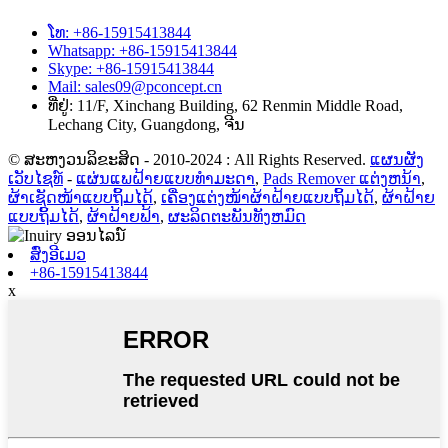
ໂທ: +86-15915413844
Whatsapp: +86-15915413844
Skype: +86-15915413844
Mail: sales09@pconcept.cn
ທີ່ຢູ່: 11/F, Xinchang Building, 62 Renmin Middle Road,
Lechang City, Guangdong, ຈີນ
© ສະຫງວນລິຂະສິດ - 2010-2024 : All Rights Reserved.
ແຜນຜັງ
ເວັບໄຊທ໌
-
ແຜ່ນແພຝ້າຍແບບທຳມະດາ
,
Pads Remover ແຕ່ງຫນ້າ
,
ຜ້າເຊັດໜ້າແບບຖິ້ມໄດ້
,
ເຄື່ອງແຕ່ງໜ້າຜ້າຝ້າຍແບບຖິ້ມໄດ້
,
ຜ້າຝ້າຍ
ແບບຖິ້ມໄດ້
,
ຜ້າຝ້າຍຟ້າ
,
ຜະລິດຕະພັນທັງຫມົດ
ສົ່ງອີເມວ
+86-15915413844
x