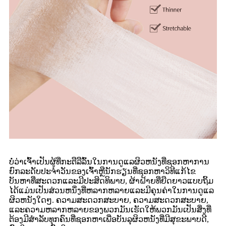
ບໍ່ວ່າເຈົ້າເປັນຜູ້ທີ່ກະຕືລືລົ້ນໃນການດູແລຜິວຫນັງທີ່ຊອກຫາການ
ຍົກລະດັບປະຈໍາວັນຂອງເຈົ້າຫຼືນັກຮຽນທີ່ຊອກຫາວິທີແກ້ໄຂ
ບັນຫາທີ່ສະດວກແລະມີປະສິດທິພາບ, ຜ້າຝ້າຍທີ່ຍືດຍາວແບບຖິ້ມ
ໄດ້ແມ່ນເປັນສ່ວນຫນຶ່ງທີ່ຫລາກຫລາຍແລະມີຄຸນຄ່າໃນການດູແລ
ຜິວຫນັງໃດໆ. ຄວາມສະດວກສະບາຍ, ຄວາມສະດວກສະບາຍ,
ແລະຄວາມຫລາກຫລາຍຂອງພວກມັນເຮັດໃຫ້ພວກມັນເປັນສິ່ງທີ່
ຕ້ອງມີສໍາລັບທຸກຄົນທີ່ຊອກຫາເພື່ອບັນລຸຜິວຫນັງທີ່ມີສຸຂະພາບດີ,