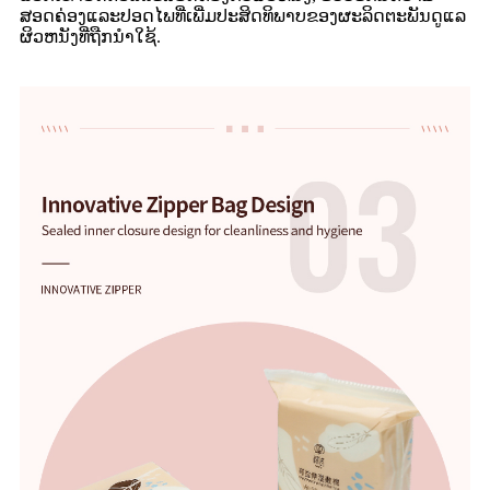
ສອດຄ່ອງແລະປອດໄພທີ່ເພີ່ມປະສິດທິພາບຂອງຜະລິດຕະພັນດູແລ
ຜິວຫນັງທີ່ຖືກນໍາໃຊ້.