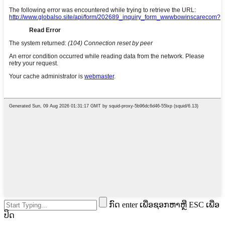
ກົດ enter ເພື່ອຊອກຫາຫຼື ESC ເພື່ອ
ປິດ