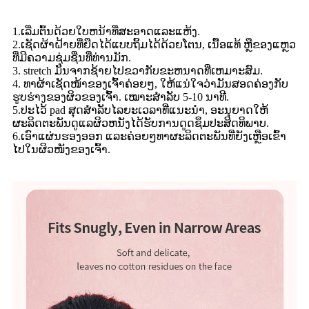
1.ເລີ່ມຕົ້ນດ້ວຍໃບຫນ້າທີ່ສະອາດແລະແຫ້ງ.
2.ເຊັດຜ້າຝ້າຍທີ່ຍືດໄດ້ແບບຖິ້ມໄດ້ດ້ວຍໂຕນ, ເນື້ອແທ້ ຫຼືຂອງແຫຼວ
ທີ່ມີຄວາມຊຸ່ມຊື່ນທີ່ທ່ານມັກ.
3. stretch ມັນຈາກຊ້າຍໄປຂວາກັບຂະຫນາດທີ່ເຫມາະສົມ.
4. ທາຜ້າເຊັດໜ້າຂອງເຈົ້າຄ່ອຍໆ, ໃຫ້ແນ່ໃຈວ່າມັນສອດຄ່ອງກັບ
ຮູບຮ່າງຂອງຜິວຂອງເຈົ້າ. ເໝາະສຳລັບ 5-10 ນາທີ.
5.ປະໄວ້ pad ສຸດສໍາລັບໄລຍະເວລາທີ່ແນະນໍາ, ອະນຸຍາດໃຫ້
ຜະລິດຕະພັນດູແລຜິວຫນັງໄດ້ຮັບການດູດຊຶມປະສິດທິພາບ.
6.ເອົາແຜ່ນຮອງອອກ ແລະຄ່ອຍໆທາຜະລິດຕະພັນທີ່ຍັງເຫຼືອເຂົ້າ
ໄປໃນຜິວໜັງຂອງເຈົ້າ.