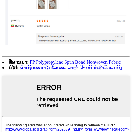
ທີ່ຜ່ານມາ:
PP Polypropylene Spun Bond Nonwoven Fabric
ຕໍ່ໄປ:
ຜ້າເຊັດອະນາໄມໄລຍະເວລາຜ້າຝ້າຍອິນຊີສໍາລັບແມ່ຍິງ