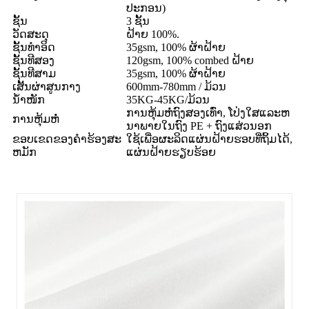
ປະ​ກອນ​)
ຊັ້ນ
3 ຊັ້ນ
ວັດສະດຸ
ຝ້າຍ 100%.
ຊັ້ນທໍາອິດ
35gsm, 100% ຜ້າຝ້າຍ
ຊັ້ນທີສອງ
120gsm, 100% combed ຝ້າຍ
ຊັ້ນທີສາມ
35gsm, 100% ຜ້າຝ້າຍ
ເສັ້ນຜ່າສູນກາງ
600mm-780mm / ມ້ວນ
ນ້ຳໜັກ
35KG-45KG/ມ້ວນ
ການຫຸ້ມຫໍ່ຖົງສອງເທົ່າ, ໂປ່ງໃສແລະຫ
ການຫຸ້ມຫໍ່
ນາພາຍໃນຖົງ PE + ຖົງແສ່ວນອກ
ຂອບເຂດຂອງຄໍາຮ້ອງສະ
ໃຊ້ເພື່ອຜະລິດແຜ່ນຝ້າຍຮອບທີ່ຖິ້ມໄດ້,
ຫມັກ
ແຜ່ນຝ້າຍຮຽບຮ້ອຍ