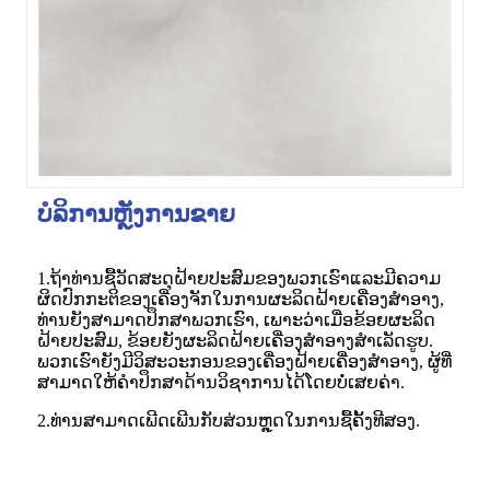
ບໍລິການຫຼັງການຂາຍ
1.ຖ້າທ່ານຊື້ວັດສະດຸຝ້າຍປະສົມຂອງພວກເຮົາແລະມີຄວາມ
ຜິດປົກກະຕິຂອງເຄື່ອງຈັກໃນການຜະລິດຝ້າຍເຄື່ອງສໍາອາງ,
ທ່ານຍັງສາມາດປຶກສາພວກເຮົາ, ເພາະວ່າເມື່ອຂ້ອຍຜະລິດ
ຝ້າຍປະສົມ, ຂ້ອຍຍັງຜະລິດຝ້າຍເຄື່ອງສໍາອາງສໍາເລັດຮູບ.
ພວກເຮົາຍັງມີວິສະວະກອນຂອງເຄື່ອງຝ້າຍເຄື່ອງສໍາອາງ, ຜູ້ທີ່
ສາມາດໃຫ້ຄໍາປຶກສາດ້ານວິຊາການໄດ້ໂດຍບໍ່ເສຍຄ່າ.
2.ທ່ານສາມາດເພີດເພີນກັບສ່ວນຫຼຸດໃນການຊື້ຄັ້ງທີສອງ.