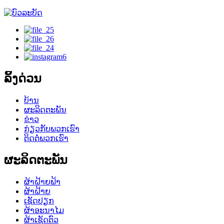
ລິ້ງດ່ວນ
ບ້ານ
ຜະລິດຕະພັນ
ຂ່າວ
ກ່ຽວກັບພວກເຮົາ
ຕິດຕໍ່ພວກເຮົາ
ຜະລິດຕະພັນ
ຜ້າຝ້າຍຟ້າ
ຜ້າຝ້າຍ
ເຊັດປຽກ
ຜ້າອະນາໄມ
ຜ້າເຊັດຕົວ