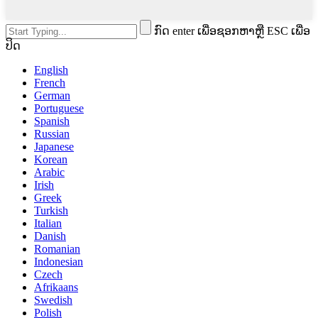
ກົດ enter ເພື່ອຊອກຫາຫຼື ESC ເພື່ອ
ປິດ
English
French
German
Portuguese
Spanish
Russian
Japanese
Korean
Arabic
Irish
Greek
Turkish
Italian
Danish
Romanian
Indonesian
Czech
Afrikaans
Swedish
Polish