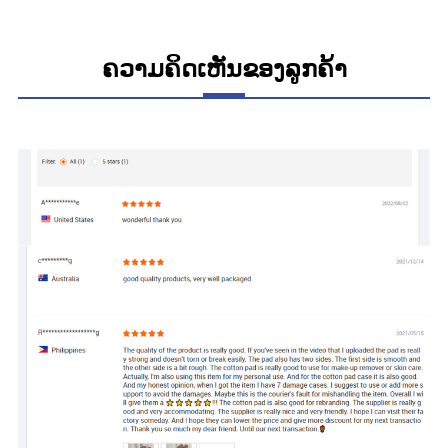
ຄວາມຄິດເຫັນຂອງລູກຄ້າ