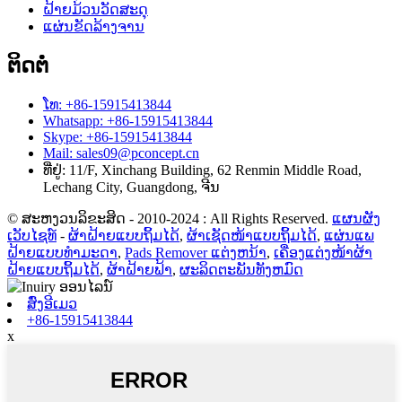
ຝ້າຍມ້ວນວັດສະດຸ
ແຜ່ນຂັດລ້າງຈານ
ຕິດຕໍ່
ໂທ: +86-15915413844
Whatsapp: +86-15915413844
Skype: +86-15915413844
Mail: sales09@pconcept.cn
ທີ່ຢູ່: 11/F, Xinchang Building, 62 Renmin Middle Road,
Lechang City, Guangdong, ຈີນ
© ສະຫງວນລິຂະສິດ - 2010-2024 : All Rights Reserved.
ແຜນຜັງ
ເວັບໄຊທ໌
-
ຜ້າຝ້າຍແບບຖິ້ມໄດ້
,
ຜ້າເຊັດໜ້າແບບຖິ້ມໄດ້
,
ແຜ່ນແພ
ຝ້າຍແບບທຳມະດາ
,
Pads Remover ແຕ່ງຫນ້າ
,
ເຄື່ອງແຕ່ງໜ້າຜ້າ
ຝ້າຍແບບຖິ້ມໄດ້
,
ຜ້າຝ້າຍຟ້າ
,
ຜະລິດຕະພັນທັງຫມົດ
ສົ່ງອີເມວ
+86-15915413844
x