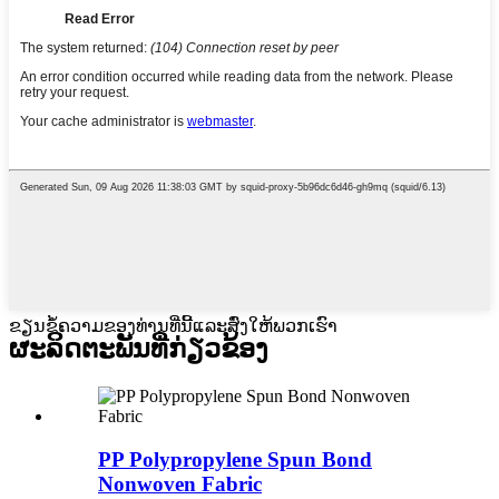
ຂຽນຂໍ້ຄວາມຂອງທ່ານທີ່ນີ້ແລະສົ່ງໃຫ້ພວກເຮົາ
ຜະລິດຕະພັນທີ່ກ່ຽວຂ້ອງ
PP Polypropylene Spun Bond
Nonwoven Fabric