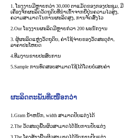
1. ໂຮງງານມີຫຼາຍກວ່າ 30,000 ຕາແມັດຂອງກອງປະຊຸມ, ມີ
ເຄື່ອງຈັກຜະລິດວັດຖຸດິບທີ່ນໍາເຂົ້າຈາກຍີ່ປຸ່ນຄວາມໄວສູງ,
ຄວາມສາມາດໃນການຜະລິດສູງ, ການຈັດສົ່ງໄວ
2.Our ໂຮງງານຜະລິດມີຫຼາຍກ່ວາ 200 ພະນັກງານ
3. ຜູ້ຜະລິດແຫຼ່ງວັດຖຸດິບ, ຄ່າໃຊ້ຈ່າຍຂອງວັດສະດຸຕ່ໍາ,
ລາຄາປະໂຫຍດ
4.ທີມງານຂາຍປະສົບການ
5.Sample ການທົດສອບສາມາດໃຊ້ໄດ້ໂດຍບໍ່ເສຍຄ່າ
ຜະລິດຕະພັນທີ່ເໜືອກວ່າ
1.Gram ນ້ໍາຫນັກ, width ສາມາດປັບແຕ່ງໄດ້
2.The ວັດສະດຸພື້ນຜິວສາມາດໄດ້ຮັບການປັບແຕ່ງ
3.The ໂຄງສ້າງພື້ນຜິວສາມາດໄດ້ຮັບການປັບແຕ່ງ