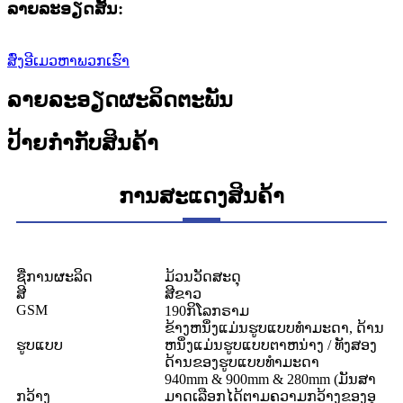
ລາຍ​ລະ​ອຽດ​ສັ້ນ​:
ສົ່ງອີເມວຫາພວກເຮົາ
ລາຍລະອຽດຜະລິດຕະພັນ
ປ້າຍກຳກັບສິນຄ້າ
ການສະແດງສິນຄ້າ
ຊື່ການຜະລິດ
ມ້ວນວັດສະດຸ
ສີ
ສີຂາວ
GSM
190ກິ​ໂລກ​ຣາມ
ຂ້າງຫນຶ່ງແມ່ນຮູບແບບທໍາມະດາ, ດ້ານ
ຮູບແບບ
ຫນຶ່ງແມ່ນຮູບແບບຕາຫນ່າງ / ທັງສອງ
ດ້ານຂອງຮູບແບບທໍາມະດາ
940mm & 900mm & 280mm (ມັນ​ສາ​
ກວ້າງ
ມາດ​ເລືອກ​ໄດ້​ຕາມ​ຄວາມ​ກວ້າງ​ຂອງ​ອຸ​