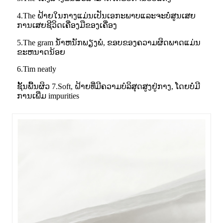
4.The ຝ້າຍໃນກາງແມ່ນເປັນເອກະພາບແລະຈະບໍ່ສູນເສຍ
ການເສຍຊີວິດເຄື່ອງມືຂອງເຄື່ອງ
5.The gram ນ້ໍາຫນັກພຽງພໍ, ຂອບຂອງຄວາມຜິດພາດແມ່ນ
ຂະຫນາດນ້ອຍ
6.Tim neatly
ຊັ້ນພື້ນຜິວ 7.Soft, ຝ້າຍທີ່ມີຄວາມບໍລິສຸດສູງຢູ່ກາງ, ໂດຍບໍ່ມີ
ການເພີ່ມ impurities