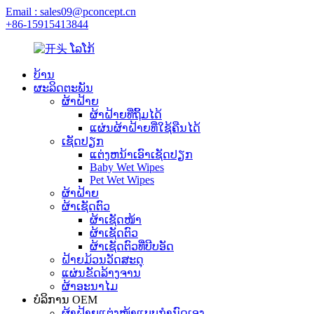
Email : sales09@pconcept.cn
+86-15915413844
ບ້ານ
ຜະລິດຕະພັນ
ຜ້າຝ້າຍ
ຜ້າຝ້າຍທີ່ຖິ້ມໄດ້
ແຜ່ນຜ້າຝ້າຍທີ່ໃຊ້ຄືນໄດ້
ເຊັດປຽກ
ແຕ່ງຫນ້າເອົາເຊັດປຽກ
Baby Wet Wipes
Pet Wet Wipes
ຜ້າຝ້າຍ
ຜ້າເຊັດຕົວ
ຜ້າເຊັດໜ້າ
ຜ້າເຊັດຕົວ
ຜ້າເຊັດຕົວທີ່ບີບອັດ
ຝ້າຍມ້ວນວັດສະດຸ
ແຜ່ນຂັດລ້າງຈານ
ຜ້າອະນາໄມ
ບໍລິການ OEM
ຜ້າຝ້າຍແຕ່ງໜ້າແບບກຳນົດເອງ