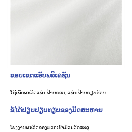
ຂອບເຂດແອັບພລິເຄຊັນ
ໃຊ້ເພື່ອຜະລິດແຜ່ນຝ້າຍຮອບ, ແຜ່ນຝ້າຍຮຽບຮ້ອຍ
ຂໍ້ໄດ້ປຽບປຽບທຽບຂອງມິດສະຫາຍ
ໂຮງງານຜະລິດຂອງພວກເຮົາມ້ວນວັດສະດຸ