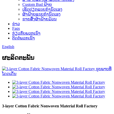
Custom Bud ຝ້າຍ
ເຊັດປຽກແບບກຳນົດເອງ
ຜ້າຝ້າຍແບບກຳນົດເອງ
ຂາຍສົ່ງຜ້າຝ້າຍມ້ວນ
ຂ່າວ
Faqs
ກ່ຽວກັບພວກເຮົາ
ຕິດຕໍ່ພວກເຮົາ
English
ຜະ​ລິດ​ຕະ​ພັນ
3-layer Cotton Fabric Nonwoven Material Roll Factory