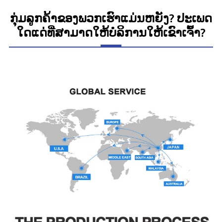
ກຸ່ມລູກຄ້າຂອງພວກເຮົາແມ່ນຫຍັງ? ປະເພດ
ໃດແດ່ທີ່ສາມາດໃຫ້ບໍລິການໃຫ້ເຂົາເຈົ້າ?